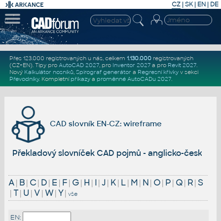
CZ
|
SK
|
EN
|
DE
Přes 123.000 registrovaných u nás, celkem
1.130.000
registrovaných
(CZ+EN)
. Tipy pro
AutoCAD 2027
, pro
Inventor 2027
a pro
Revit 2027
.
Nový
Kalkulátor nosníků
,
Spirograf generátor
a
Regresní křivky
v sekci
Převodníky
.
Kompletní
příkazy
a
proměnné AutoCADu 2027
.
CAD slovník EN-CZ: wireframe
Překladový slovníček CAD pojmů - anglicko-český
A
|
B
|
C
|
D
|
E
|
F
|
G
|
H
|
I
|
J
|
K
|
L
|
M
|
N
|
O
|
P
|
Q
|
R
|
S
|
T
|
U
|
V
|
W
|
Y
|
vše
EN: