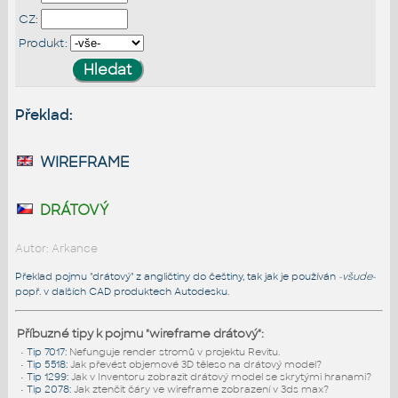
CZ:
Produkt:
Překlad:
wireframe
drátový
Autor: Arkance
Překlad pojmu "drátový" z angličtiny do češtiny, tak jak je používán
-všude-
popř. v dalších CAD produktech Autodesku.
Příbuzné tipy k pojmu "wireframe drátový":
•
Tip 7017
:
Nefunguje render stromů v projektu Revitu.
•
Tip 5518
:
Jak převést objemové 3D těleso na drátový model?
•
Tip 1299
:
Jak v Inventoru zobrazit drátový model se skrytými hranami?
•
Tip 2078
:
Jak ztenčit čáry ve wireframe zobrazení v 3ds max?