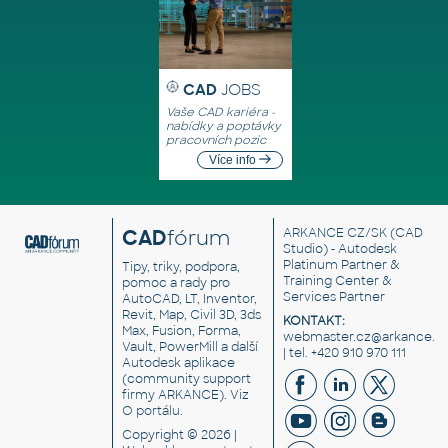
CAD
JOBS
Vaše CAD kariéra -
nabídky a poptávky
pracovních pozic
Více info
CAD
fórum
ARKANCE CZ/SK
(CAD
Studio) - Autodesk
Platinum Partner &
Tipy, triky, podpora,
Training Center &
pomoc a rady pro
Services Partner
AutoCAD, LT, Inventor,
Revit, Map, Civil 3D, 3ds
KONTAKT:
Max, Fusion, Forma,
webmaster.cz@arkance.w
Vault, PowerMill a další
| tel. +420 910 970 111
Autodesk aplikace
(community support
firmy ARKANCE). Viz
O portálu
.
Copyright © 2026 |