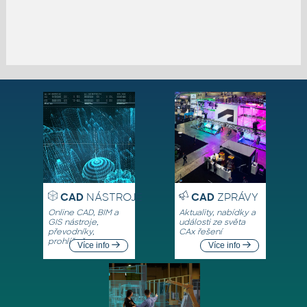
CAD
NÁSTROJE
CAD
ZPRÁVY
Online CAD, BIM a
Aktuality, nabídky a
GIS nástroje,
události ze světa
převodníky,
CAx řešení
prohlížeče
Více info
Více info