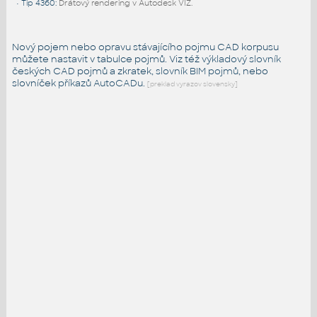
•
Tip 4360
:
Drátový rendering v Autodesk VIZ.
Nový pojem nebo opravu stávajícího pojmu CAD korpusu
můžete nastavit v tabulce pojmů. Viz též
výkladový slovník
českých CAD pojmů a zkratek,
slovník BIM pojmů
, nebo
slovníček
příkazů AutoCADu
.
[preklad vyrazov slovensky]