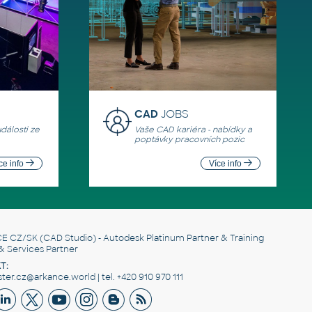
CAD
JOBS
události ze
Vaše CAD kariéra - nabídky a
poptávky pracovních pozic
ce info
Více info
E CZ/SK
(CAD Studio) - Autodesk Platinum Partner & Training
& Services Partner
T:
er.cz@arkance.world | tel. +420 910 970 111