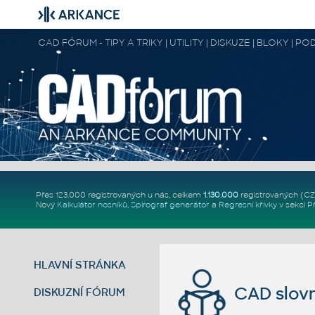
CAD FÓRUM - TIPY A TRIKY | UTILITY | DISKUZE | BLOKY |
Přes 123.000 registrovaných u nás, celkem
1.130.000
registrovaných (C
Nový
Kalkulátor nosníků
,
Spirograf generátor
a
Regresní křivky
v sekci
P
HLAVNÍ STRÁNKA
CAD slov
DISKUZNÍ FÓRUM