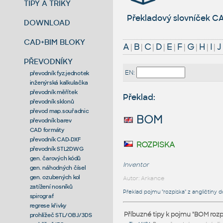
TIPY A TRIKY
Překladový slovníček CA
DOWNLOAD
CAD+BIM BLOKY
A
|
B
|
C
|
D
|
E
|
F
|
G
|
H
|
I
|
J
PŘEVODNÍKY
EN:
převodník fyz.jednotek
inženýrská kalkulačka
převodník měřítek
Překlad:
převodník sklonů
převod map.souřadnic
BOM
převodník barev
CAD formáty
převodník CAD-DXF
rozpiska
převodník STL2DWG
gen. čarových kódů
Inventor
gen. náhodných čísel
gen. ozubených kol
Autor: Arkance
zatížení nosníků
Překlad pojmu "rozpiska" z angličtiny d
spirograf
regrese křivky
Příbuzné tipy k pojmu "BOM rozpi
prohlížeč STL/OBJ/3DS