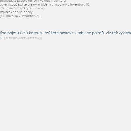
odkliknutí z Excelu na IDW výkres Inventoru.
ování součástí se stejným číslem v kusovníku Inventoru 10.
isce Inventoru (skrytá funkce).
ozpiska) nepíše česky.
ky kusovníku v Inventoru 10.
cího pojmu CAD korpusu můžete nastavit v tabulce pojmů. Viz též
výklad
Du
.
[preklad vyrazov slovensky]