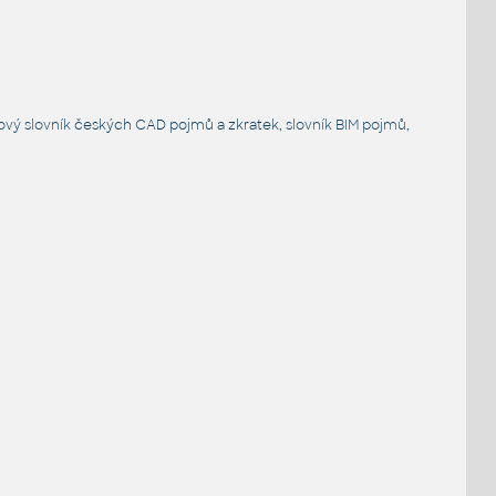
ový slovník
českých CAD pojmů a zkratek,
slovník BIM pojmů
,