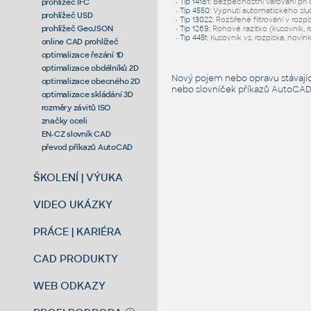
prohlížeč IFC
•
Tip 14181
:
Bezpečnostní varování při 
•
Tip 4550
:
Vypnutí automatického sluč
prohlížeč USD
•
Tip 13022
:
Rozšířené filtrování v rozp
prohlížeč GeoJSON
•
Tip 1269
:
Rohové razítko (kusovník, r
•
Tip 4451
:
Kusovník vs. rozpiska, novin
online CAD prohlížeč
optimalizace řezání 1D
optimalizace obdélníků 2D
Nový pojem nebo opravu stávají
optimalizace obecného 2D
nebo slovníček
příkazů AutoCA
optimalizace skládání 3D
rozměry závitů ISO
značky oceli
EN-CZ slovník CAD
převod příkazů AutoCAD
ŠKOLENÍ | VÝUKA
VIDEO UKÁZKY
PRÁCE | KARIÉRA
CAD PRODUKTY
WEB ODKAZY