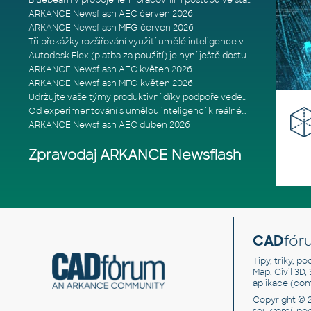
Bluebeam v propojeném pracovním postupu ve stavebnictví: Proč je int
ARKANCE Newsflash AEC červen 2026
ARKANCE Newsflash MFG červen 2026
Tři překážky rozšiřování využití umělé inteligence ve stavebním prům
Autodesk Flex (platba za použití) je nyní ještě dostupnější
ARKANCE Newsflash AEC květen 2026
ARKANCE Newsflash MFG květen 2026
Udržujte vaše týmy produktivní díky podpoře vedené odborníky
Od experimentování s umělou inteligencí k reálnému dopadu na podniká
ARKANCE Newsflash AEC duben 2026
Zpravodaj ARKANCE Newsflash
CAD
fór
Tipy, triky, p
Map, Civil 3D,
aplikace (co
Copyright © 