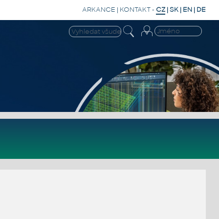
ARKANCE
|
KONTAKT
-
CZ
|
SK
|
EN
|
DE