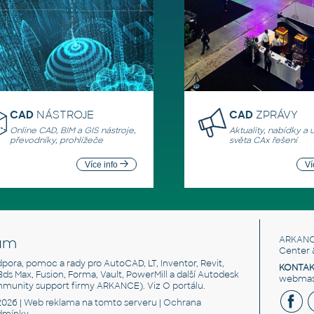
CAD
NÁSTROJE
CAD
ZPRÁVY
Online CAD, BIM a GIS nástroje,
Aktuality, nabídky a 
převodníky, prohlížeče
světa CAx řešení
Více info
Ví
um
ARKANC
Center 
odpora, pomoc a rady pro AutoCAD, LT, Inventor, Revit,
KONTAK
 3ds Max, Fusion, Forma, Vault, PowerMill a další Autodesk
webmast
mmunity support firmy ARKANCE). Viz
O portálu
.
2026 |
Web reklama
na tomto serveru |
Ochrana