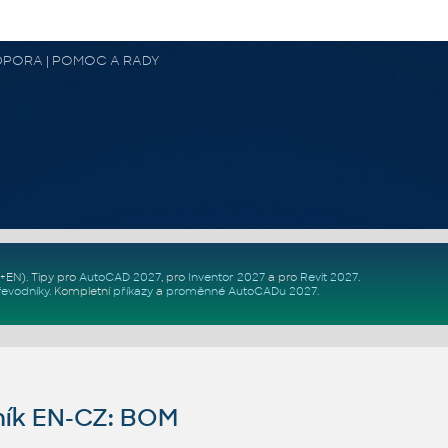
 PODPORA | POMOC A RADY
Z+EN)
. Tipy pro
AutoCAD 2027
, pro
Inventor 2027
a pro
Revit 2027
.
řevodníky
.
Kompletní
příkazy
a
proměnné AutoCADu 2027
.
ník EN-CZ: BOM