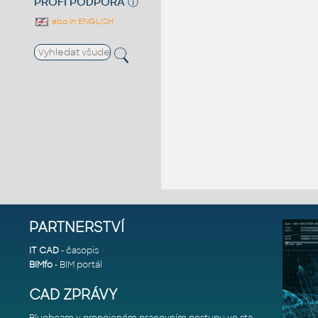
PROFI PODPORA
ⓘ
also in ENGLISH
PARTNERSTVÍ
IT CAD
- časopis
BIMfo
- BIM portál
CAD ZPRÁVY