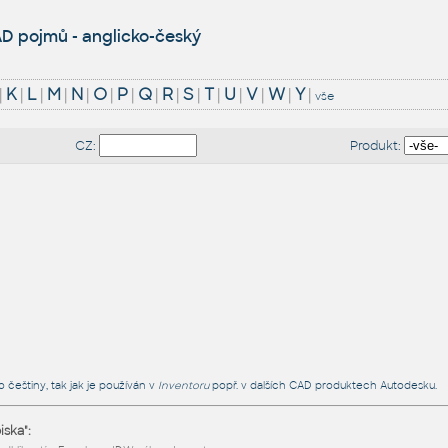
D pojmů - anglicko-český
|
K
|
L
|
M
|
N
|
O
|
P
|
Q
|
R
|
S
|
T
|
U
|
V
|
W
|
Y
|
vše
CZ:
Produkt:
o češtiny, tak jak je používán v
Inventoru
popř. v dalších CAD produktech Autodesku.
ska":