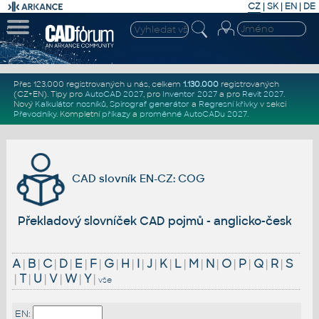
CZ
|
SK
|
EN
|
DE
Přes 123.000 registrovaných u nás, celkem
1.130.000
registrovaných
(CZ+EN)
. Tipy pro
AutoCAD 2027
, pro
Inventor 2027
a pro
Revit 2027
.
Nový
Kalkulátor nosníků
,
Spirograf generátor
a
Regresní křivky
v sekci
Převodníky
.
Kompletní
příkazy
a
proměnné AutoCADu 2027
.
CAD slovník EN-CZ: COG
Překladový slovníček CAD pojmů - anglicko-český
A
|
B
|
C
|
D
|
E
|
F
|
G
|
H
|
I
|
J
|
K
|
L
|
M
|
N
|
O
|
P
|
Q
|
R
|
S
|
T
|
U
|
V
|
W
|
Y
|
vše
EN: