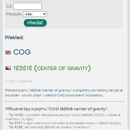
CZ:
Produkt:
Překlad:
COG
těžiště (center of gravity)
Autor: Arkance
Překlad pojmu "těžiště (center of gravity)" z angličtiny do češtiny, tak jak je
používán
-všude-
popř. v dalších CAD produktech Autodesku.
Příbuzné tipy k pojmu "COG těžiště center of gravity":
•
Tip 14792
:
Vytvoření několikanásobných bodů těžiště (COG) v sestavě
Inventoru (iLogic)
•
Tip 9737
:
iLogic makro pro vytvoření a aktualizaci bodu v těžišti sestavy.
•
Tip 8285
:
Jak zobrazit těžiště ve výkresu Inventoru?