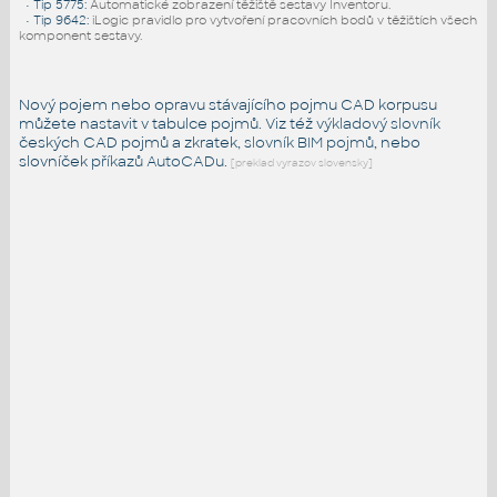
•
Tip 5775
:
Automatické zobrazení těžiště sestavy Inventoru.
•
Tip 9642
:
iLogic pravidlo pro vytvoření pracovních bodů v těžištích všech
komponent sestavy.
Nový pojem nebo opravu stávajícího pojmu CAD korpusu
můžete nastavit v tabulce pojmů. Viz též
výkladový slovník
českých CAD pojmů a zkratek,
slovník BIM pojmů
, nebo
slovníček
příkazů AutoCADu
.
[preklad vyrazov slovensky]