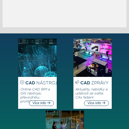
CAD
NÁSTROJE
CAD
ZPRÁVY
Online CAD, BIM a
Aktuality, nabídky a
GIS nástroje,
události ze světa
převodníky,
CAx řešení
prohlížeče
Více info
Více info