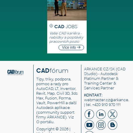
CAD
JOBS
Vaše CAD kariéra -
nabídky a poptávky
pracovních pozic
Více info
CAD
fórum
ARKANCE CZ/SK
(CAD
Studio) - Autodesk
Platinum Partner &
Tipy, triky, podpora,
Training Center &
pomoc a rady pro
Services Partner
AutoCAD, LT, Inventor,
Revit, Map, Civil 3D, 3ds
KONTAKT:
Max, Fusion, Forma,
webmaster.cz@arkance.w
Vault, PowerMill a další
| tel. +420 910 970 111
Autodesk aplikace
(community support
firmy ARKANCE). Viz
O portálu
.
Copyright © 2026 |