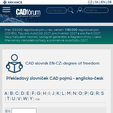
CZ
|
SK
|
EN
|
DE
Přes 123.000 registrovaných u nás, celkem
1.130.000
registrovaných
(CZ+EN)
. Tipy pro
AutoCAD 2027
, pro
Inventor 2027
a pro
Revit 2027
.
Nový
Kalkulátor nosníků
,
Spirograf generátor
a
Regresní křivky
v sekci
Převodníky
.
Kompletní
příkazy
a
proměnné AutoCADu 2027
.
CAD slovník EN-CZ: degree of freedom
Překladový slovníček CAD pojmů - anglicko-český
A
|
B
|
C
|
D
|
E
|
F
|
G
|
H
|
I
|
J
|
K
|
L
|
M
|
N
|
O
|
P
|
Q
|
R
|
S
|
T
|
U
|
V
|
W
|
Y
|
vše
EN: