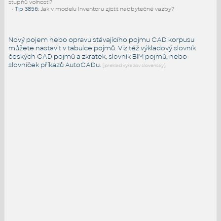
stupňů volnosti?
•
Tip 3856
:
Jak v modelu Inventoru zjistit nadbytečné vazby?
Nový pojem nebo opravu stávajícího pojmu CAD korpusu
můžete nastavit v tabulce pojmů. Viz též
výkladový slovník
českých CAD pojmů a zkratek,
slovník BIM pojmů
, nebo
slovníček
příkazů AutoCADu
.
[preklad vyrazov slovensky]