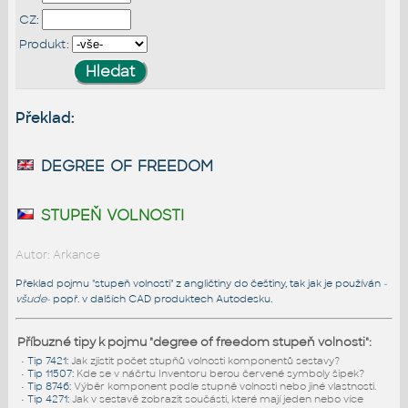
CZ:
Produkt:
Překlad:
degree of freedom
stupeň volnosti
Autor: Arkance
Překlad pojmu "stupeň volnosti" z angličtiny do češtiny, tak jak je používán
-
všude-
popř. v dalších CAD produktech Autodesku.
Příbuzné tipy k pojmu "degree of freedom stupeň volnosti":
•
Tip 7421
:
Jak zjistit počet stupňů volnosti komponentů sestavy?
•
Tip 11507
:
Kde se v náčrtu Inventoru berou červené symboly šipek?
•
Tip 8746
:
Výběr komponent podle stupně volnosti nebo jiné vlastnosti.
•
Tip 4271
:
Jak v sestavě zobrazit součásti, které mají jeden nebo více