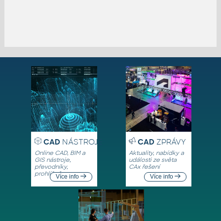
CAD
NÁSTROJE
CAD
ZPRÁVY
Online CAD, BIM a
Aktuality, nabídky a
GIS nástroje,
události ze světa
převodníky,
CAx řešení
prohlížeče
Více info
Více info