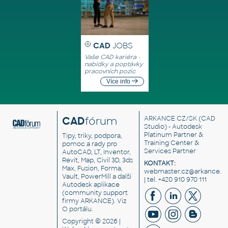
CAD
JOBS
Vaše CAD kariéra -
nabídky a poptávky
pracovních pozic
Více info
CAD
fórum
ARKANCE CZ/SK
(CAD
Studio) - Autodesk
Platinum Partner &
Tipy, triky, podpora,
Training Center &
pomoc a rady pro
Services Partner
AutoCAD, LT, Inventor,
Revit, Map, Civil 3D, 3ds
KONTAKT:
Max, Fusion, Forma,
webmaster.cz@arkance.w
Vault, PowerMill a další
| tel. +420 910 970 111
Autodesk aplikace
(community support
firmy ARKANCE). Viz
O portálu
.
Copyright © 2026 |