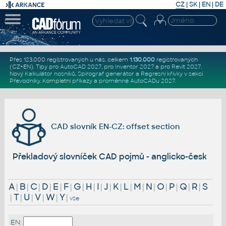
CZ
|
SK
|
EN
|
DE
Přes 123.000 registrovaných u nás, celkem
1.130.000
registrovaných
(CZ+EN)
. Tipy pro
AutoCAD 2027
, pro
Inventor 2027
a pro
Revit 2027
.
Nový
Kalkulátor nosníků
,
Spirograf generátor
a
Regresní křivky
v sekci
Převodníky
.
Kompletní
příkazy
a
proměnné AutoCADu 2027
.
CAD slovník EN-CZ: offset section
Překladový slovníček CAD pojmů - anglicko-český
A
|
B
|
C
|
D
|
E
|
F
|
G
|
H
|
I
|
J
|
K
|
L
|
M
|
N
|
O
|
P
|
Q
|
R
|
S
|
T
|
U
|
V
|
W
|
Y
|
vše
EN: