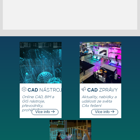
CAD
NÁSTROJE
CAD
ZPRÁVY
Online CAD, BIM a
Aktuality, nabídky a
GIS nástroje,
události ze světa
převodníky,
CAx řešení
prohlížeče
Více info
Více info