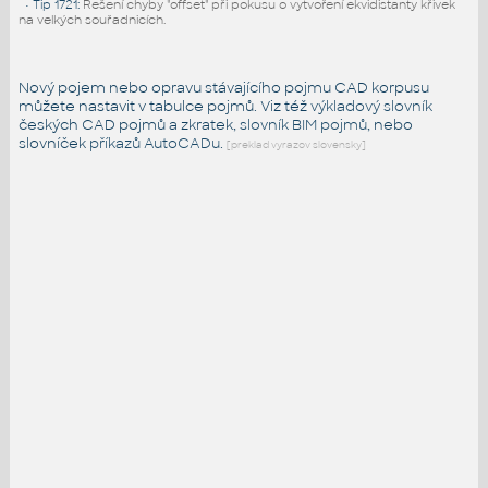
•
Tip 1721
:
Řešení chyby "offset" při pokusu o vytvoření ekvidistanty křivek
na velkých souřadnicích.
Nový pojem nebo opravu stávajícího pojmu CAD korpusu
můžete nastavit v tabulce pojmů. Viz též
výkladový slovník
českých CAD pojmů a zkratek,
slovník BIM pojmů
, nebo
slovníček
příkazů AutoCADu
.
[preklad vyrazov slovensky]