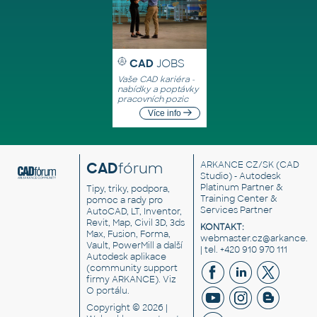
CAD
JOBS
Vaše CAD kariéra -
nabídky a poptávky
pracovních pozic
Více info
CAD
fórum
ARKANCE CZ/SK
(CAD
Studio) - Autodesk
Platinum Partner &
Tipy, triky, podpora,
Training Center &
pomoc a rady pro
Services Partner
AutoCAD, LT, Inventor,
Revit, Map, Civil 3D, 3ds
KONTAKT:
Max, Fusion, Forma,
webmaster.cz@arkance.w
Vault, PowerMill a další
| tel. +420 910 970 111
Autodesk aplikace
(community support
firmy ARKANCE). Viz
O portálu
.
Copyright © 2026 |