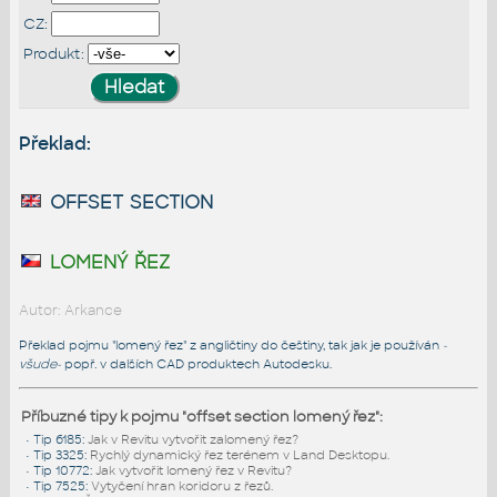
CZ:
Produkt:
Překlad:
offset section
lomený řez
Autor: Arkance
Překlad pojmu "lomený řez" z angličtiny do češtiny, tak jak je používán
-
všude-
popř. v dalších CAD produktech Autodesku.
Příbuzné tipy k pojmu "offset section lomený řez":
•
Tip 6185
:
Jak v Revitu vytvořit zalomený řez?
•
Tip 3325
:
Rychlý dynamický řez terénem v Land Desktopu.
•
Tip 10772
:
Jak vytvořit lomený řez v Revitu?
•
Tip 7525
:
Vytyčení hran koridoru z řezů.