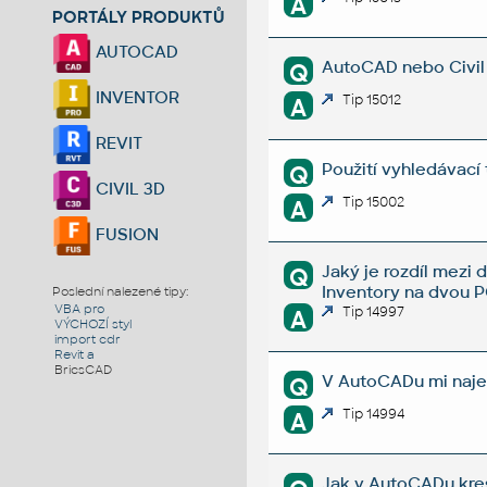
A
PORTÁLY PRODUKTŮ
AUTOCAD
AutoCAD nebo Civil 
Q
INVENTOR
Tip 15012
A
REVIT
Použití vyhledávací
Q
CIVIL 3D
Tip 15002
A
FUSION
Jaký je rozdíl mez
Q
Inventory na dvou 
Poslední nalezené tipy:
VBA pro
Tip 14997
A
VÝCHOZÍ styl
import cdr
Revit a
BricsCAD
V AutoCADu mi najed
Q
Tip 14994
A
Jak v AutoCADu kresl