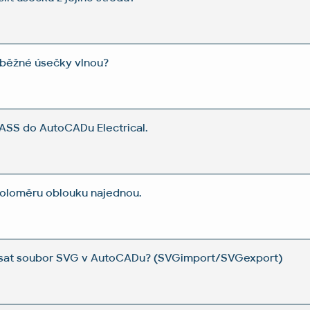
oběžné úsečky vlnou?
ASS do AutoCADu Electrical.
poloměru oblouku najednou.
psat soubor SVG v AutoCADu? (SVGimport/SVGexport)