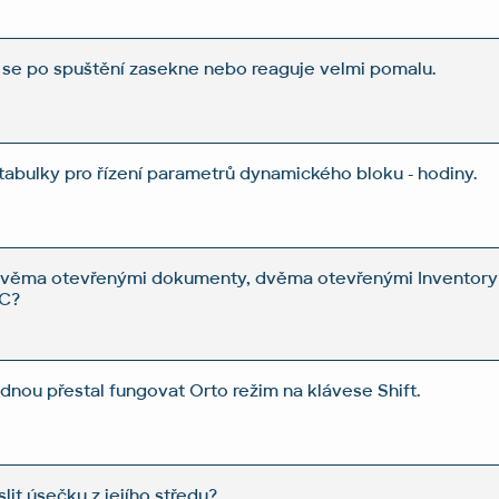
se po spuštění zasekne nebo reaguje velmi pomalu.
 tabulky pro řízení parametrů dynamického bloku - hodiny.
i dvěma otevřenými dokumenty, dvěma otevřenými Inventor
PC?
nou přestal fungovat Orto režim na klávese Shift.
it úsečku z jejího středu?