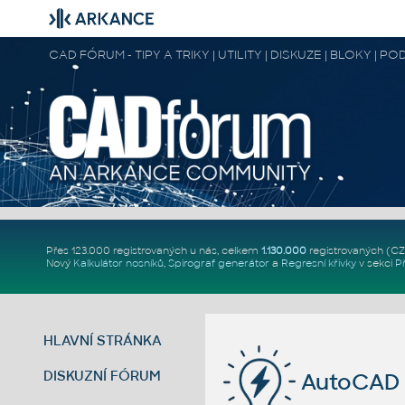
CAD FÓRUM - TIPY A TRIKY | UTILITY | DISKUZE | BLOKY |
Přes 123.000 registrovaných u nás, celkem
1.130.000
registrovaných (C
Nový
Kalkulátor nosníků
,
Spirograf generátor
a
Regresní křivky
v sekci
P
HLAVNÍ STRÁNKA
DISKUZNÍ FÓRUM
AutoCAD El