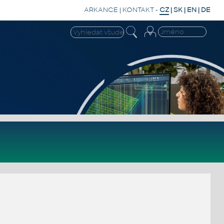
ARKANCE
|
KONTAKT
-
CZ
|
SK
|
EN
|
DE