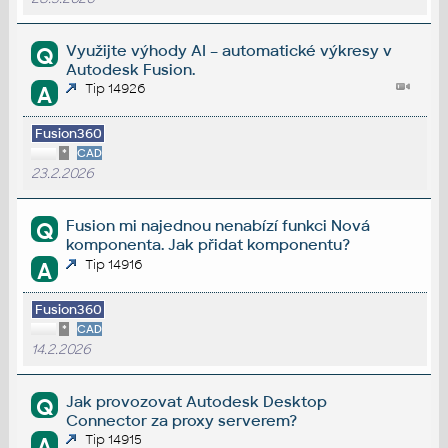
Využijte výhody AI – automatické výkresy v
Q
Autodesk Fusion.
Tip 14926
A
Fusion360
*
CAD
23.2.2026
Fusion mi najednou nenabízí funkci Nová
Q
komponenta. Jak přidat komponentu?
Tip 14916
A
Fusion360
*
CAD
14.2.2026
Jak provozovat Autodesk Desktop
Q
Connector za proxy serverem?
Tip 14915
A