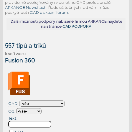
pravidelně uveřejňovány i v bulletinu CAD profesionálů -
ARKANCE Newsflash
. Řadu užitečných rad vám může
poskytnout i
CAD diskuzní fórum
.
Další možnosti podpory nabízené firmou ARKANCE najdete
na stránce
CAD PODPORA
557 tipů a triků
k softwaru
Fusion 360
CAD:
OS:
Text: