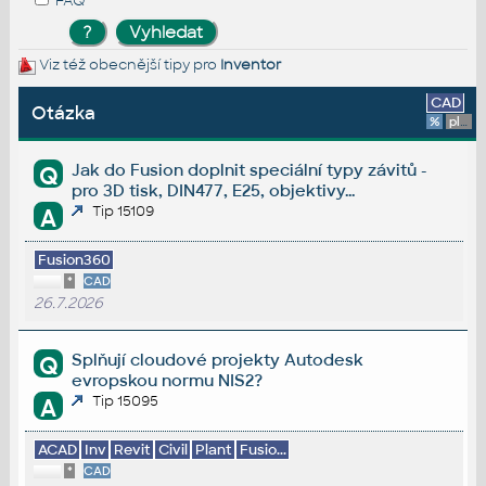
FAQ
Viz též obecnější tipy pro
Inventor
CAD
Otázka
%
platforma
Jak do Fusion doplnit speciální typy závitů -
Q
pro 3D tisk, DIN477, E25, objektivy...
Tip 15109
A
Fusion360
*
CAD
26.7.2026
Splňují cloudové projekty Autodesk
Q
evropskou normu NIS2?
Tip 15095
A
ACAD
Inv
Revit
Civil
Plant
Fusio...
*
CAD