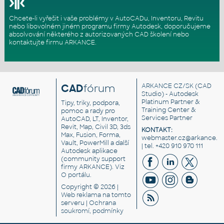
Chcete-li vyřešit i vaše problémy v AutoCADu, Inventoru, Revitu
nebo libovolném jiném programu firmy Autodesk, doporučujeme
absolvování některého z autorizovaných
CAD školení
nebo
kontaktujte firmu ARKANCE
.
CAD
fórum
ARKANCE CZ/SK
(CAD
Studio) - Autodesk
Platinum Partner &
Tipy, triky, podpora,
Training Center &
pomoc a rady pro
Services Partner
AutoCAD, LT, Inventor,
Revit, Map, Civil 3D, 3ds
KONTAKT:
Max, Fusion, Forma,
webmaster.cz@arkance.w
Vault, PowerMill a další
| tel. +420 910 970 111
Autodesk aplikace
(community support
firmy ARKANCE). Viz
O portálu
.
Copyright © 2026 |
Web reklama
na tomto
serveru |
Ochrana
soukromí, podmínky