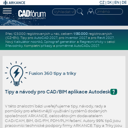
CZ
|
SK
|
EN
|
DE
Přes 123.000 registrovaných u nás, celkem
1.130.000
registrovaných
(CZ+EN)
. Tipy pro
AutoCAD 2027
, pro
Inventor 2027
a pro
Revit 2027
.
Nový
Kalkulátor nosníků
,
Spirograf generátor
a
Regresní křivky
v sekci
Převodníky
.
Kompletní
příkazy
a
proměnné AutoCADu 2027
.
Fusion 360 tipy a triky
?
Tipy a návody pro CAD/BIM aplikace Autodesk - Fusio
V této znalostní bázi uveřejňujeme tipy, návody, rady a
pomůcky pro efektivnější využívání systémů dodaných
společností ARKANCE, celosvětovým dodavatelem
CAD/CAM, BIM, GIS/FM, PDM/PLM řešení. Autory 99% tipů jsou
pracovníci technické podpory firmy ARKANCE.Tipy a Triky jsou