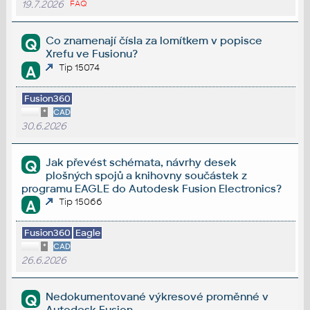
19.7.2026
FAQ
Co znamenají čísla za lomítkem v popisce
Q
Xrefu ve Fusionu?
Tip 15074
A
Fusion360
*
CAD
30.6.2026
Jak převést schémata, návrhy desek
Q
plošných spojů a knihovny součástek z
programu EAGLE do Autodesk Fusion Electronics?
Tip 15066
A
Fusion360
Eagle
*
CAD
26.6.2026
Nedokumentované výkresové proměnné v
Q
Autodesk Fusion.