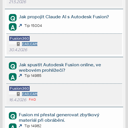
21.5.2026
Jak propojit Claude AI s Autodesk Fusion?
Q
Tip 15004
A
Fusion360
*
CAD,CAM
30.4.2026
Jak spustit Autodesk Fusion online, ve
Q
webovém prohlížeči?
Tip 14985
A
Fusion360
*
CAD,CAM
16.4.2026
FAQ
Fusion mi přestal generovat zbytkový
Q
materiál při obrábění.
Tip 14982
A