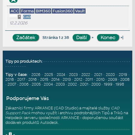
ACC
Forma
BIM360
Fusion360
Vault
*
CAD
12.2.2026
»
»|
Stránka 1 z 38
Tipy po produktech:
•
•
•
•
•
•
•
•
•
•
•
•
•
•
•
•
•
•
•
•
•
•
•
•
•
•
•
•
•
•
•
•
•
•
•
•
•
•
•
•
•
•
•
•
•
•
•
•
•
•
•
Tipy v čase:
•
2026
•
2025
•
2024
•
2023
•
2022
•
2021
•
2020
•
2019
•
2018
•
2017
•
2016
•
2015
•
2014
•
2013
•
2012
•
2011
•
2010
•
2009
•
2008
•
2007
•
2006
•
2005
•
2004
•
2003
•
2002
•
2001
•
2000
•
1999
•
1998
Podporujeme Vás
Zákazníci firmy ARKANCE (CAD Studio) a majitelé služby
CAD
Support Pack
mohou využít i archivu podrobnějších Tipů a Triků na
Helpdesk serveru
společnosti ARKANCE - doporučenou součást
dodávek produktů Autodesk.