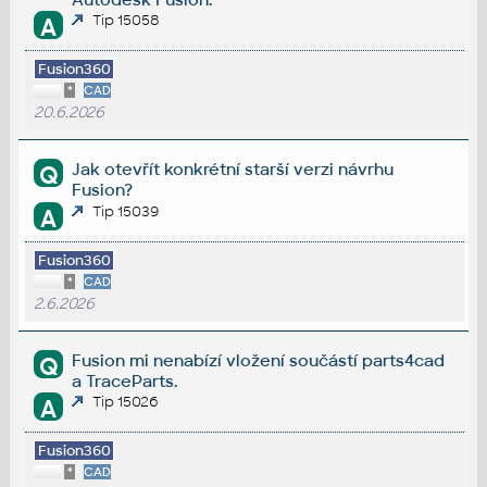
Tip 15058
A
Fusion360
*
CAD
20.6.2026
Jak otevřít konkrétní starší verzi návrhu
Q
Fusion?
Tip 15039
A
Fusion360
*
CAD
2.6.2026
Fusion mi nenabízí vložení součástí parts4cad
Q
a TraceParts.
Tip 15026
A
Fusion360
*
CAD