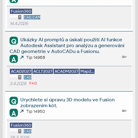
Fusion360
*
CAD,CAM
14.4.2026
Ukázky AI promptů a úskalí použití AI funkce
Q
Autodesk Assistant pro analýzu a generování
CAD geometrie v AutoCADu a Fusionu.
Tip 14968
A
ACAD2027
ACLT2027
ACADM2027
Map2...
*
CAD
3.4.2026
FAQ
Urychlete si úpravu 3D modelu ve Fusion
Q
zobrazením kót.
Tip 14950
A
Fusion360
*
CAD
28.3.2026