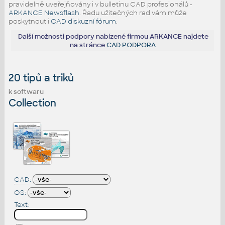
pravidelně uveřejňovány i v bulletinu CAD profesionálů -
ARKANCE Newsflash
. Řadu užitečných rad vám může
poskytnout i
CAD diskuzní fórum
.
Další možnosti podpory nabízené firmou ARKANCE najdete
na stránce
CAD PODPORA
20 tipů a triků
k softwaru
Collection
CAD:
OS:
Text: