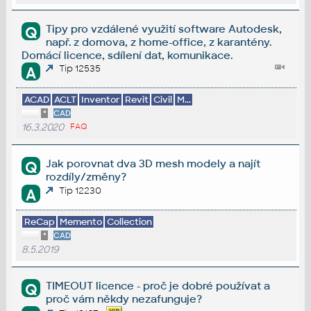
Tipy pro vzdálené využití software Autodesk,
Q
např. z domova, z home-office, z karantény.
Domácí licence, sdílení dat, komunikace.
Tip 12535
A
ACAD
ACLT
Inventor
Revit
Civil
M...
*
CAD
16.3.2020
FAQ
Jak porovnat dva 3D mesh modely a najít
Q
rozdíly/změny?
Tip 12230
A
ReCap
Memento
Collection
*
CAD
8.5.2019
TIMEOUT licence - proč je dobré používat a
Q
proč vám někdy nezafunguje?