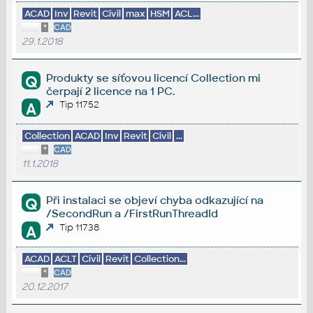
ACAD
Inv
Revit
Civil
max
HSM
ACL...
*
CAD
29.1.2018
Produkty se síťovou licencí Collection mi
Q
čerpají 2 licence na 1 PC.
Tip 11752
A
Collection
ACAD
Inv
Revit
Civil
...
*
CAD
11.1.2018
Při instalaci se objeví chyba odkazující na
Q
/SecondRun a /FirstRunThreadId
Tip 11738
A
ACAD
ACLT
Civil
Revit
Collection...
*
CAD
20.12.2017