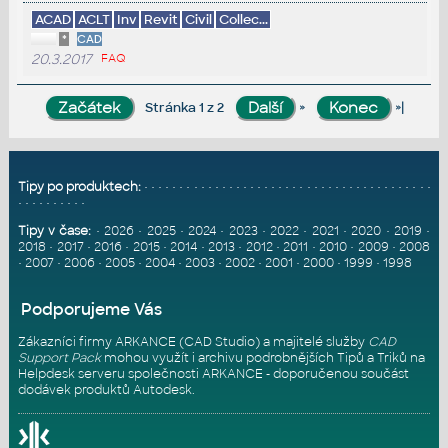
ACAD
ACLT
Inv
Revit
Civil
Collec...
*
CAD
20.3.2017
FAQ
»
»|
Stránka 1 z 2
Tipy po produktech:
•
•
•
•
•
•
•
•
•
•
•
•
•
•
•
•
•
•
•
•
•
•
•
•
•
•
•
•
•
•
•
•
•
•
•
•
•
•
•
•
•
•
•
•
•
•
•
•
•
•
•
Tipy v čase:
•
2026
•
2025
•
2024
•
2023
•
2022
•
2021
•
2020
•
2019
•
2018
•
2017
•
2016
•
2015
•
2014
•
2013
•
2012
•
2011
•
2010
•
2009
•
2008
•
2007
•
2006
•
2005
•
2004
•
2003
•
2002
•
2001
•
2000
•
1999
•
1998
Podporujeme Vás
Zákazníci firmy ARKANCE (CAD Studio) a majitelé služby
CAD
Support Pack
mohou využít i archivu podrobnějších Tipů a Triků na
Helpdesk serveru
společnosti ARKANCE - doporučenou součást
dodávek produktů Autodesk.