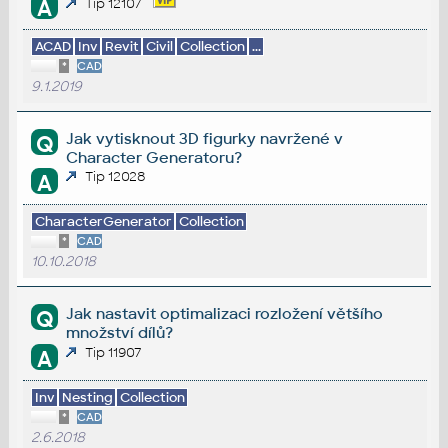
A
Tip 12107
ACAD
Inv
Revit
Civil
Collection
...
*
CAD
9.1.2019
Jak vytisknout 3D figurky navržené v
Q
Character Generatoru?
Tip 12028
A
CharacterGenerator
Collection
*
CAD
10.10.2018
Jak nastavit optimalizaci rozložení většího
Q
množství dílů?
Tip 11907
A
Inv
Nesting
Collection
*
CAD
2.6.2018