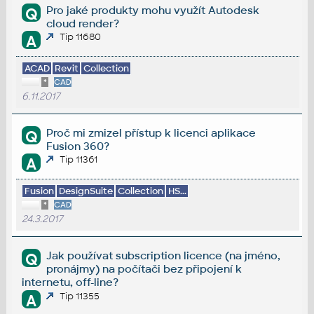
Pro jaké produkty mohu využít Autodesk
Q
cloud render?
Tip 11680
A
ACAD
Revit
Collection
*
CAD
6.11.2017
Proč mi zmizel přístup k licenci aplikace
Q
Fusion 360?
Tip 11361
A
Fusion
DesignSuite
Collection
HS...
*
CAD
24.3.2017
Jak používat subscription licence (na jméno,
Q
pronájmy) na počítači bez připojení k
internetu, off-line?
Tip 11355
A