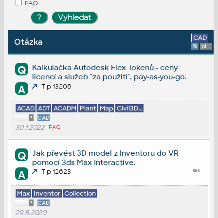
FAQ
CAD
Otázka
%
platforma
Kalkulačka Autodesk Flex Tokenů - ceny
Q
licencí a služeb "za použití", pay-as-you-go.
Tip 13208
A
ACAD
ADT
ACADM
Plant
Map
Civil3D...
*
CAD
30.1.2022
FAQ
Jak převést 3D model z Inventoru do VR
Q
pomocí 3ds Max Interactive.
Tip 12623
A
Max
Inventor
Collection
*
CAD
29.5.2020