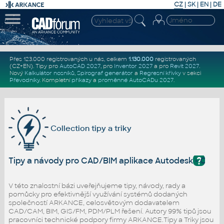
CZ
|
SK
|
EN
|
DE
Přes 123.000 registrovaných u nás, celkem
1.130.000
registrovaných
(CZ+EN)
. Tipy pro
AutoCAD 2027
, pro
Inventor 2027
a pro
Revit 2027
.
Nový
Kalkulátor nosníků
,
Spirograf generátor
a
Regresní křivky
v sekci
Převodníky
.
Kompletní
příkazy
a
proměnné AutoCADu 2027
.
Collection tipy a triky
?
Tipy a návody pro CAD/BIM aplikace Autodesk - Colle
V této znalostní bázi uveřejňujeme tipy, návody, rady a
pomůcky pro efektivnější využívání systémů dodaných
společností ARKANCE, celosvětovým dodavatelem
CAD/CAM, BIM, GIS/FM, PDM/PLM řešení. Autory 99% tipů jsou
pracovníci technické podpory firmy ARKANCE.Tipy a Triky jsou