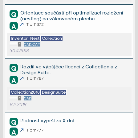
Orientace součástí při optimalizaci rozložení
Q
(nesting) na válcovaném plechu.
Tip 11872
A
Inventor
Nest
Collection
*
CAD,CAM
30.4.2018
Rozdíl ve výpůjčce licencí z Collection a z
Q
Design Suite.
Tip 11787
A
Collection2018
DesignSuite
*
CAD
8.2.2018
Platnost vyprší za X dní.
Q
Tip 11777
A