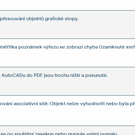
 přesouvání objektů grafické stopy.
 měřítka poznámek výřezu se zobrazí chyba Uzamknuté xref
 AutoCADu do PDF jsou trochu nižší a posunuté.
vání asociativní sítě: Objekt nelze vyhodnotit nebo byla 
se po spuštění zasekne nebo reaguje velmi pomalu.