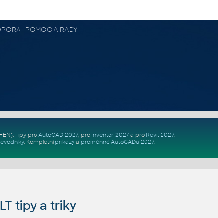
 PODPORA | POMOC A RADY
Z+EN)
. Tipy pro
AutoCAD 2027
, pro
Inventor 2027
a pro
Revit 2027
.
řevodníky
.
Kompletní
příkazy
a
proměnné AutoCADu 2027
.
 tipy a triky