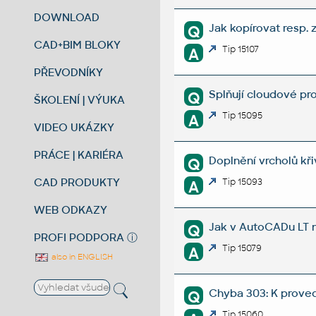
DOWNLOAD
Jak kopírovat resp. 
Q
CAD+BIM BLOKY
Tip 15107
A
PŘEVODNÍKY
Splňují cloudové p
Q
ŠKOLENÍ | VÝUKA
Tip 15095
A
VIDEO UKÁZKY
PRÁCE | KARIÉRA
Doplnění vrcholů kři
Q
CAD PRODUKTY
Tip 15093
A
WEB ODKAZY
Jak v AutoCADu LT na
Q
PROFI PODPORA
ⓘ
Tip 15079
A
also in ENGLISH
Chyba 303: K prove
Q
Tip 15060