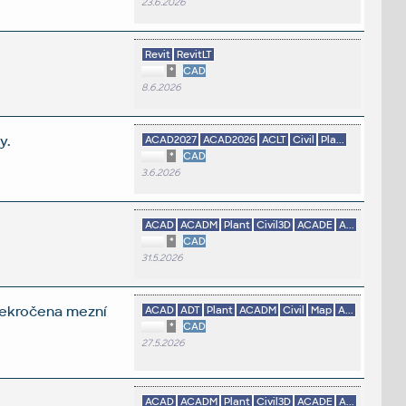
23.6.2026
Revit
RevitLT
*
CAD
8.6.2026
y.
ACAD2027
ACAD2026
ACLT
Civil
Pla...
*
CAD
3.6.2026
ACAD
ACADM
Plant
Civil3D
ACADE
A...
*
CAD
31.5.2026
překročena mezní
ACAD
ADT
Plant
ACADM
Civil
Map
A...
*
CAD
27.5.2026
ACAD
ACADM
Plant
Civil3D
ACADE
A...