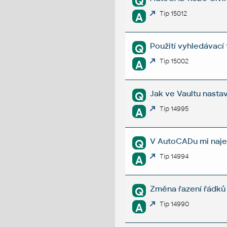
Q
Tip 15012
A
Použití vyhledávací
Q
Tip 15002
A
Jak ve Vaultu nastav
Q
Tip 14995
A
V AutoCADu mi najed
Q
Tip 14994
A
Změna řazení řádků 
Q
Tip 14990
A