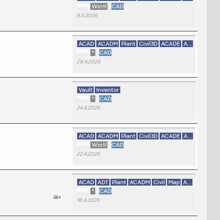
Win11
CAD
8.5.2026
ACAD
ACADM
Plant
Civil3D
ACADE
A...
*
CAD
29.4.2026
Vault
Inventor
*
CAD
24.4.2026
ACAD
ACADM
Plant
Civil3D
ACADE
A...
Win11
CAD
22.4.2026
ACAD
ADT
Plant
ACADM
Civil
Map
A...
*
CAD
18.4.2026