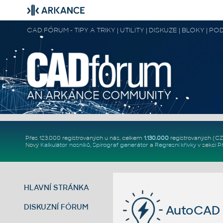
CAD FÓRUM - TIPY A TRIKY | UTILITY | DISKUZE | BLOKY |
Přes 123.000 registrovaných u nás, celkem
1.130.000
registrovaných (C
Nový
Kalkulátor nosníků
,
Spirograf generátor
a
Regresní křivky
v sekci
P
HLAVNÍ STRÁNKA
DISKUZNÍ FÓRUM
AutoCAD LT