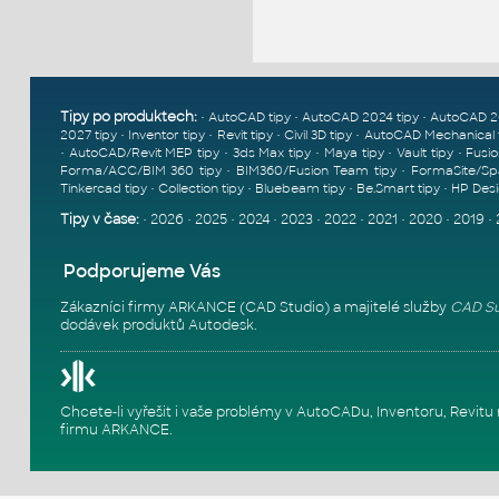
Tipy po produktech:
•
•
•
AutoCAD tipy
AutoCAD 2024 tipy
AutoCAD 2
•
•
•
•
2027 tipy
Inventor tipy
Revit tipy
Civil 3D tipy
AutoCAD Mechanical 
•
•
•
•
•
AutoCAD/Revit MEP tipy
3ds Max tipy
Maya tipy
Vault tipy
Fusio
•
•
Forma/ACC/BIM 360 tipy
BIM360/Fusion Team tipy
FormaSite/Sp
•
•
•
•
Tinkercad tipy
Collection tipy
Bluebeam tipy
Be.Smart tipy
HP Desi
Tipy v čase:
•
2026
•
2025
•
2024
•
2023
•
2022
•
2021
•
2020
•
2019
•
Podporujeme Vás
Zákazníci firmy ARKANCE (CAD Studio) a majitelé služby
CAD Su
dodávek produktů Autodesk.
Chcete-li vyřešit i vaše problémy v AutoCADu, Inventoru, Rev
firmu ARKANCE
.