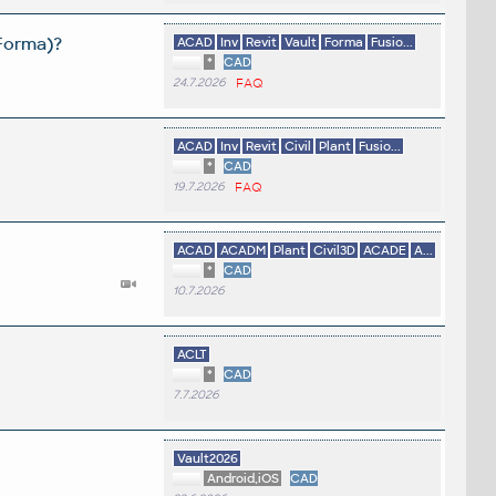
 Forma)?
ACAD
Inv
Revit
Vault
Forma
Fusio...
*
CAD
24.7.2026
FAQ
ACAD
Inv
Revit
Civil
Plant
Fusio...
*
CAD
19.7.2026
FAQ
ACAD
ACADM
Plant
Civil3D
ACADE
A...
*
CAD
10.7.2026
ACLT
*
CAD
7.7.2026
Vault2026
Android,iOS
CAD