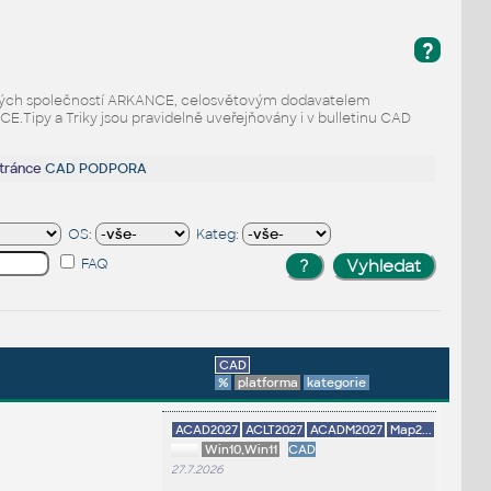
?
odaných společností ARKANCE, celosvětovým dodavatelem
Tipy a Triky jsou pravidelně uveřejňovány i v bulletinu CAD
stránce
CAD PODPORA
OS:
Kateg:
FAQ
CAD
%
platforma
kategorie
ACAD2027
ACLT2027
ACADM2027
Map2...
Win10,Win11
CAD
27.7.2026