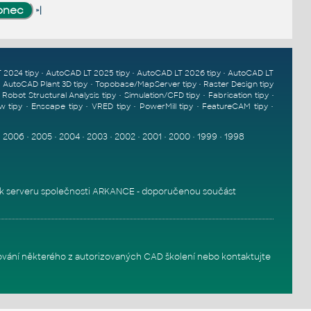
»|
•
•
•
 2024 tipy
AutoCAD LT 2025 tipy
AutoCAD LT 2026 tipy
AutoCAD LT
•
•
•
AutoCAD Plant 3D tipy
Topobase/MapServer tipy
Raster Design tipy
•
•
•
•
Robot Structural Analysis tipy
Simulation/CFD tipy
Fabrication tipy
•
•
•
•
•
w tipy
Enscape tipy
VRED tipy
PowerMill tipy
FeatureCAM tipy
•
2006
•
2005
•
2004
•
2003
•
2002
•
2001
•
2000
•
1999
•
1998
k serveru
společnosti ARKANCE - doporučenou součást
ování některého z autorizovaných
CAD školení
nebo
kontaktujte