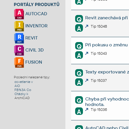
A
PORTÁLY PRODUKTŮ
AUTOCAD
Revit zanechává při
Q
INVENTOR
Tip 15048
A
REVIT
Při pokusu o změnu
Q
CIVIL 3D
Tip 15043
A
FUSION
Texty exportované z
Q
Poslední nalezené tipy:
Tip 15037
A
osvetlenie v
AiO
FB%3A Co
Otázky k
ArchiCAD
Chyba při vyhodnoco
Q
hodnota.
Tip 15036
A
AutoCAD nebo Civil 