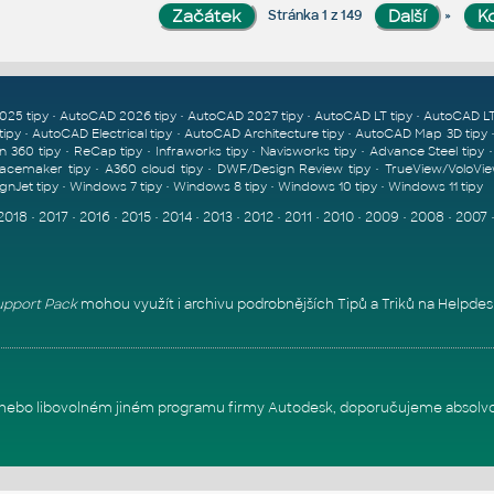
»
Stránka 1 z 149
•
•
•
•
025 tipy
AutoCAD 2026 tipy
AutoCAD 2027 tipy
AutoCAD LT tipy
AutoCAD LT
•
•
•
tipy
AutoCAD Electrical tipy
AutoCAD Architecture tipy
AutoCAD Map 3D tipy
•
•
•
•
n 360 tipy
ReCap tipy
Infraworks tipy
Navisworks tipy
Advance Steel tipy
•
•
•
acemaker tipy
A360 cloud tipy
DWF/Design Review tipy
TrueView/VoloVie
•
•
•
•
gnJet tipy
Windows 7 tipy
Windows 8 tipy
Windows 10 tipy
Windows 11 tipy
2018
•
2017
•
2016
•
2015
•
2014
•
2013
•
2012
•
2011
•
2010
•
2009
•
2008
•
2007
pport Pack
mohou využít i archivu podrobnějších Tipů a Triků na
Helpdes
itu nebo libovolném jiném programu firmy Autodesk, doporučujeme absolv