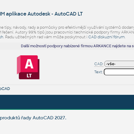
IM aplikace Autodesk - AutoCAD LT
eme tipy, návody, rady a pomůcky pro efektivnější využívání systémů d
ešení. Autory 99% tipů jsou pracovníci technické podpory firmy ARKANCE.
sh
. Řadu užitečných rad vám může poskytnout i
CAD diskuzní fórum
.
Další možnosti podpory nabízené firmou ARKANCE najdete na 
CAD:
Text:
oCAD
 produktů řady AutoCAD 2027.