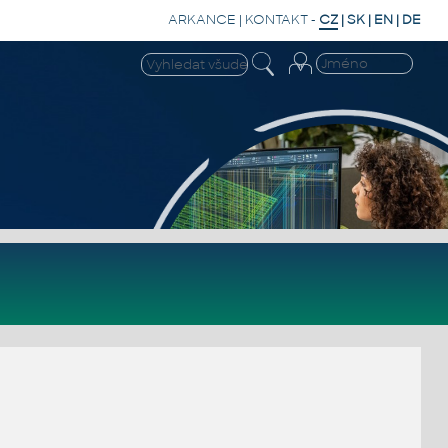
ARKANCE
|
KONTAKT
-
CZ
|
SK
|
EN
|
DE