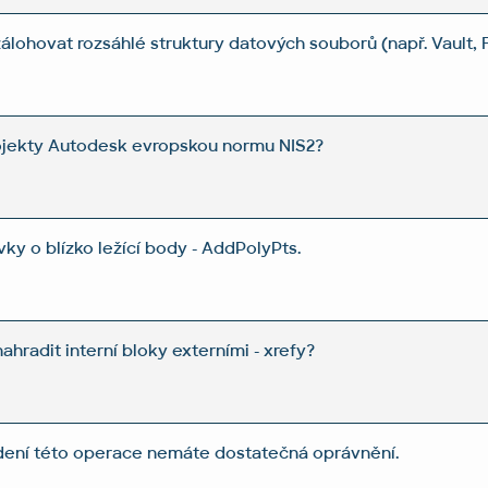
zálohovat rozsáhlé struktury datových souborů (např. Vault,
rojekty Autodesk evropskou normu NIS2?
vky o blízko ležící body - AddPolyPts.
hradit interní bloky externími - xrefy?
dení této operace nemáte dostatečná oprávnění.