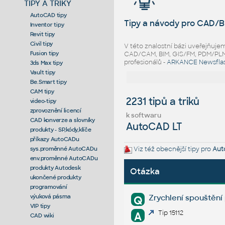
TIPY A TRIKY
AutoCAD tipy
Tipy a návody pro CAD/B
Inventor tipy
Revit tipy
Civil tipy
V této znalostní bázi uveřejňuj
Fusion tipy
CAD/CAM, BIM, GIS/FM, PDM/PLM ř
profesionálů -
ARKANCE Newsfla
3ds Max tipy
Vault tipy
Be.Smart tipy
CAM tipy
2231 tipů a triků
video-tipy
zprovoznění licencí
k softwaru
CAD konverze a slovníky
AutoCAD LT
produkty - SP,kódy,klíče
příkazy AutoCADu
sys.proměnné AutoCADu
Viz též obecnější tipy pro
Aut
env.proměnné AutoCADu
produkty Autodesk
Otázka
ukončené produkty
programování
výuková pásma
Zrychlení spouštění
Q
VIP tipy
Tip 15112
A
CAD wiki