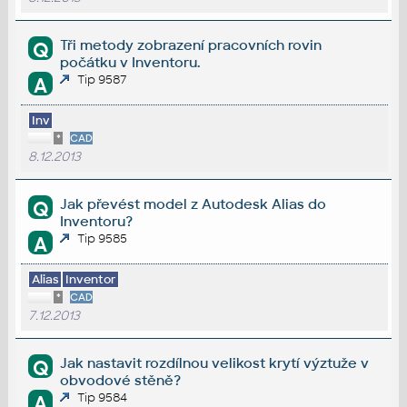
Tři metody zobrazení pracovních rovin
Q
počátku v Inventoru.
Tip 9587
A
Inv
*
CAD
8.12.2013
Jak převést model z Autodesk Alias do
Q
Inventoru?
Tip 9585
A
Alias
Inventor
*
CAD
7.12.2013
Jak nastavit rozdílnou velikost krytí výztuže v
Q
obvodové stěně?
Tip 9584
A