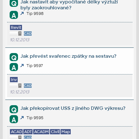
Jak nastavit aby vypočítané délky výztuží
Q
byly zaokrouhlované?
Tip 9598
A
Revit
*
CAD
10.12.2013
Jak převést svařenec zpátky na sestavu?
Q
Tip 9597
A
Inv
*
CAD
10.12.2013
Jak překopírovat USS z jiného DWG výkresu?
Q
Tip 9595
A
ACAD
ADT
ACADM
Civil
Map
*
CAD