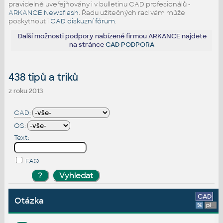
pravidelně uveřejňovány i v bulletinu CAD profesionálů -
ARKANCE Newsflash
. Řadu užitečných rad vám může
poskytnout i
CAD diskuzní fórum
.
Další možnosti podpory nabízené firmou ARKANCE najdete
na stránce
CAD PODPORA
438 tipů a triků
z roku 2013
CAD:
OS:
Text:
FAQ
CAD
Otázka
%
platforma