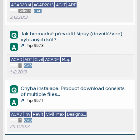
ACAD2014
ACAD2013
ACLT
ADT
Win8.1
CAD
2.12.2013
Jak hromadně převrátit šipky (dovnitř/ven)
Q
vybraných kót?
Tip 9573
A
ACAD
ADT
Civil
ACADM
Map
*
CAD
1.12.2013
Chyba instalace: Product download consists
Q
of multiple files...
Tip 9571
A
ACAD
Inv
Revit
Civil
Max
DesignS...
*
CAD
29.11.2013