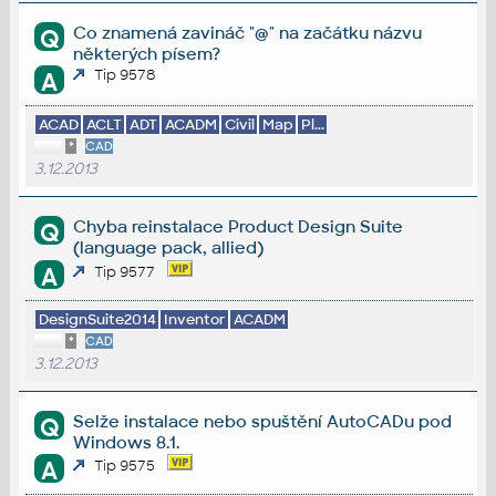
Co znamená zavináč "@" na začátku názvu
Q
některých písem?
Tip 9578
A
ACAD
ACLT
ADT
ACADM
Civil
Map
Pl...
*
CAD
3.12.2013
Chyba reinstalace Product Design Suite
Q
(language pack, allied)
A
Tip 9577
DesignSuite2014
Inventor
ACADM
*
CAD
3.12.2013
Selže instalace nebo spuštění AutoCADu pod
Q
Windows 8.1.
A
Tip 9575