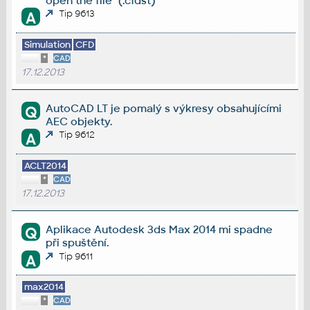
open the file" (.cfdst)
Tip 9613
A
Simulation
CFD
*
CAD
17.12.2013
AutoCAD LT je pomalý s výkresy obsahujícími
Q
AEC objekty.
Tip 9612
A
ACLT2014
*
CAD
17.12.2013
Aplikace Autodesk 3ds Max 2014 mi spadne
Q
při spuštění.
Tip 9611
A
max2014
*
CAD