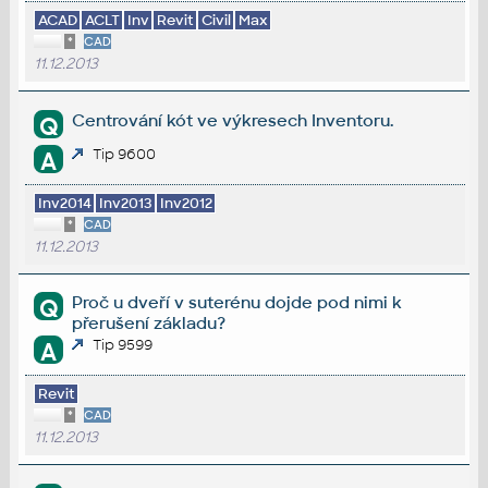
ACAD
ACLT
Inv
Revit
Civil
Max
*
CAD
11.12.2013
Centrování kót ve výkresech Inventoru.
Q
Tip 9600
A
Inv2014
Inv2013
Inv2012
*
CAD
11.12.2013
Proč u dveří v suterénu dojde pod nimi k
Q
přerušení základu?
Tip 9599
A
Revit
*
CAD
11.12.2013