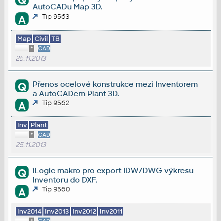
Q
AutoCADu Map 3D.
Tip 9563
A
Map
Civil
TB
*
CAD
25.11.2013
Přenos ocelové konstrukce mezi Inventorem
Q
a AutoCADem Plant 3D.
Tip 9562
A
Inv
Plant
*
CAD
25.11.2013
iLogic makro pro export IDW/DWG výkresu
Q
Inventoru do DXF.
Tip 9560
A
Inv2014
Inv2013
Inv2012
Inv2011