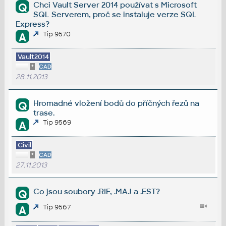
Chci Vault Server 2014 používat s Microsoft
Q
SQL Serverem, proč se instaluje verze SQL
Express?
Tip 9570
A
Vault2014
*
CAD
28.11.2013
Hromadné vložení bodů do příčných řezů na
Q
trase.
Tip 9569
A
Civil
*
CAD
27.11.2013
Co jsou soubory .RIF, .MAJ a .EST?
Q
Tip 9567
A