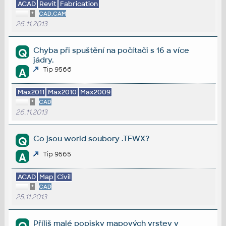
ACAD
Revit
Fabrication
*
CAD,CAM
26.11.2013
Chyba při spuštění na počítači s 16 a více
Q
jádry.
Tip 9566
A
Max2011
Max2010
Max2009
*
CAD
26.11.2013
Co jsou world soubory .TFWX?
Q
Tip 9565
A
ACAD
Map
Civil
*
CAD
25.11.2013
Příliš malé popisky mapových vrstev v