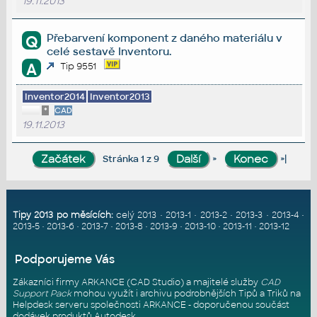
19.11.2013
Přebarvení komponent z daného materiálu v
Q
celé sestavě Inventoru.
A
Tip 9551
Inventor2014
Inventor2013
*
CAD
19.11.2013
»
»|
Stránka 1 z 9
Tipy 2013 po měsících:
celý 2013
•
2013-1
•
2013-2
•
2013-3
•
2013-4
•
2013-5
•
2013-6
•
2013-7
•
2013-8
•
2013-9
•
2013-10
•
2013-11
•
2013-12
Podporujeme Vás
Zákazníci firmy ARKANCE (CAD Studio) a majitelé služby
CAD
Support Pack
mohou využít i archivu podrobnějších Tipů a Triků na
Helpdesk serveru
společnosti ARKANCE - doporučenou součást
dodávek produktů Autodesk.