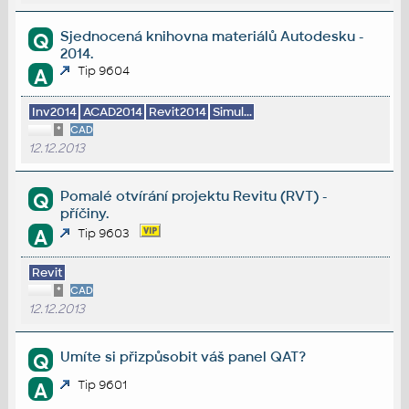
Sjednocená knihovna materiálů Autodesku -
Q
2014.
Tip 9604
A
Inv2014
ACAD2014
Revit2014
Simul...
*
CAD
12.12.2013
Pomalé otvírání projektu Revitu (RVT) -
Q
příčiny.
A
Tip 9603
Revit
*
CAD
12.12.2013
Umíte si přizpůsobit váš panel QAT?
Q
Tip 9601
A