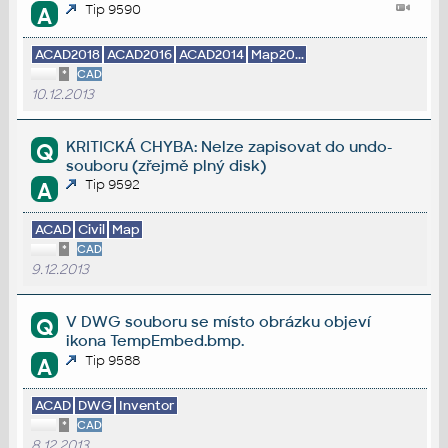
Tip 9590
A
ACAD2018
ACAD2016
ACAD2014
Map20...
*
CAD
10.12.2013
KRITICKÁ CHYBA: Nelze zapisovat do undo-
Q
souboru (zřejmě plný disk)
Tip 9592
A
ACAD
Civil
Map
*
CAD
9.12.2013
V DWG souboru se místo obrázku objeví
Q
ikona TempEmbed.bmp.
Tip 9588
A
ACAD
DWG
Inventor
*
CAD
8.12.2013