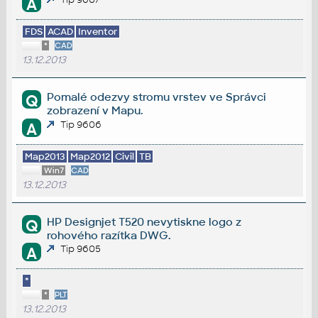
A
FDS
ACAD
Inventor
*
CAD
13.12.2013
Pomalé odezvy stromu vrstev ve Správci
Q
zobrazení v Mapu.
Tip 9606
A
Map2013
Map2012
Civil
TB
Win7
CAD
13.12.2013
HP Designjet T520 nevytiskne logo z
Q
rohového razítka DWG.
Tip 9605
A
*
*
PLT
13.12.2013