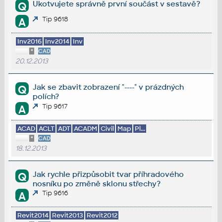
Ukotvujete správně první součást v sestavě?
Q
Tip 9618
A
Inv2016
Inv2014
Inv
*
CAD
20.12.2013
Jak se zbavit zobrazení "----" v prázdných
Q
polích?
Tip 9617
A
ACAD
ACLT
ADT
ACADM
Civil
Map
Pl...
*
CAD
18.12.2013
Jak rychle přizpůsobit tvar příhradového
Q
nosníku po změně sklonu střechy?
Tip 9616
A
Revit2014
Revit2013
Revit2012