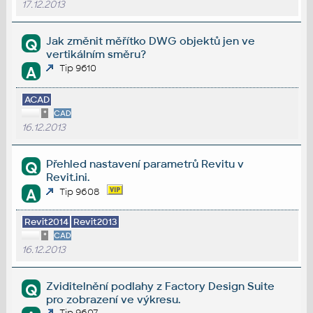
17.12.2013
Jak změnit měřítko DWG objektů jen ve
Q
vertikálním směru?
Tip 9610
A
ACAD
*
CAD
16.12.2013
Přehled nastavení parametrů Revitu v
Q
Revit.ini.
A
Tip 9608
Revit2014
Revit2013
*
CAD
16.12.2013
Zviditelnění podlahy z Factory Design Suite
Q
pro zobrazení ve výkresu.
Tip 9607