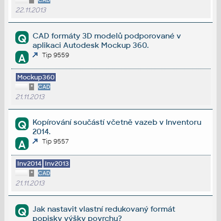
*
CAD
22.11.2013
CAD formáty 3D modelů podporované v
Q
aplikaci Autodesk Mockup 360.
Tip 9559
A
Mockup360
*
CAD
21.11.2013
Kopírování součástí včetně vazeb v Inventoru
Q
2014.
Tip 9557
A
Inv2014
Inv2013
*
CAD
21.11.2013
Jak nastavit vlastní redukovaný formát
Q
popisky výšky povrchu?