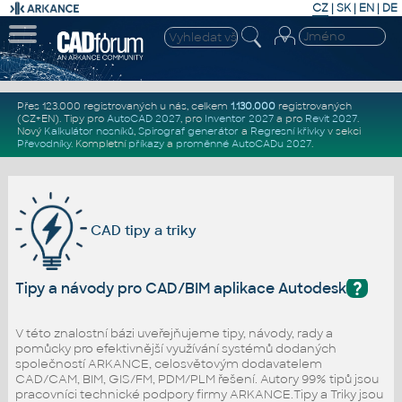
CZ
|
SK
|
EN
|
DE
Přes 123.000 registrovaných u nás, celkem
1.130.000
registrovaných
(CZ+EN)
. Tipy pro
AutoCAD 2027
, pro
Inventor 2027
a pro
Revit 2027
.
Nový
Kalkulátor nosníků
,
Spirograf generátor
a
Regresní křivky
v sekci
Převodníky
.
Kompletní
příkazy
a
proměnné AutoCADu 2027
.
CAD tipy a triky
?
Tipy a návody pro CAD/BIM aplikace Autodesk
V této znalostní bázi uveřejňujeme tipy, návody, rady a
pomůcky pro efektivnější využívání systémů dodaných
společností ARKANCE, celosvětovým dodavatelem
CAD/CAM, BIM, GIS/FM, PDM/PLM řešení. Autory 99% tipů jsou
pracovníci technické podpory firmy ARKANCE.Tipy a Triky jsou