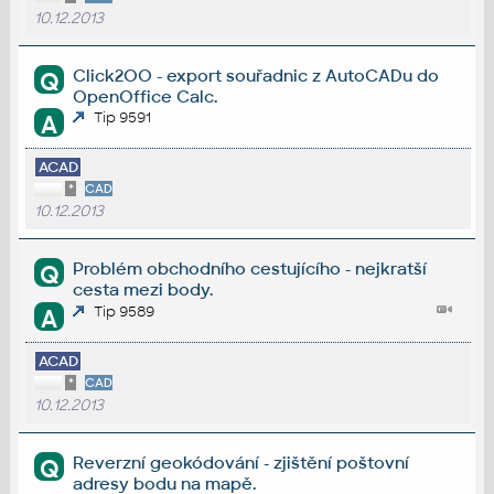
10.12.2013
Click2OO - export souřadnic z AutoCADu do
Q
OpenOffice Calc.
Tip 9591
A
ACAD
*
CAD
10.12.2013
Problém obchodního cestujícího - nejkratší
Q
cesta mezi body.
Tip 9589
A
ACAD
*
CAD
10.12.2013
Reverzní geokódování - zjištění poštovní
Q
adresy bodu na mapě.