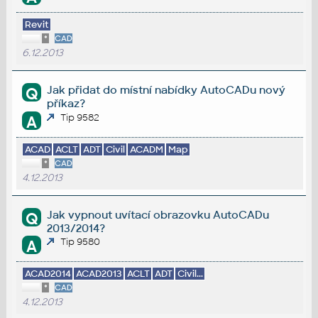
Revit
*
CAD
6.12.2013
Jak přidat do místní nabídky AutoCADu nový
Q
příkaz?
Tip 9582
A
ACAD
ACLT
ADT
Civil
ACADM
Map
*
CAD
4.12.2013
Jak vypnout uvítací obrazovku AutoCADu
Q
2013/2014?
Tip 9580
A
ACAD2014
ACAD2013
ACLT
ADT
Civil...
*
CAD
4.12.2013