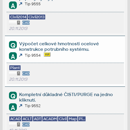
Tip 9555
A
Civil2014
Civil2013
*
CAD
20.11.2013
Výpočet celkové hmotnosti ocelové
Q
konstrukce potrubního systému.
A
Tip 9554
Plant
*
CAD
20.11.2013
Kompletní důkladné ČISTI/PURGE na jedno
Q
kliknutí.
Tip 9552
A
ACAD
ACLT
ADT
ACADM
Civil
Map
Pl...
*
CAD