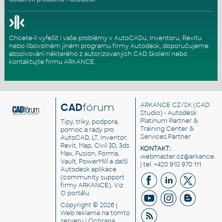
Chcete-li vyřešit i vaše problémy v AutoCADu, Inventoru, Revitu
nebo libovolném jiném programu firmy Autodesk, doporučujeme
absolvování některého z autorizovaných
CAD školení
nebo
kontaktujte firmu ARKANCE
.
CAD
fórum
ARKANCE CZ/SK
(CAD
Studio) - Autodesk
Platinum Partner &
Tipy, triky, podpora,
Training Center &
pomoc a rady pro
Services Partner
AutoCAD, LT, Inventor,
Revit, Map, Civil 3D, 3ds
KONTAKT:
Max, Fusion, Forma,
webmaster.cz@arkance.w
Vault, PowerMill a další
| tel. +420 910 970 111
Autodesk aplikace
(community support
firmy ARKANCE). Viz
O portálu
.
Copyright © 2026 |
Web reklama
na tomto
serveru |
Ochrana