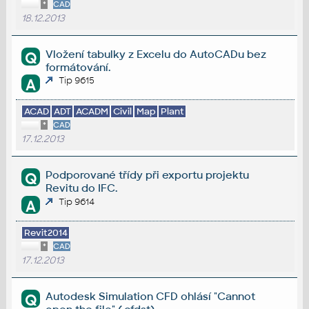
*
CAD
18.12.2013
Vložení tabulky z Excelu do AutoCADu bez
Q
formátování.
Tip 9615
A
ACAD
ADT
ACADM
Civil
Map
Plant
*
CAD
17.12.2013
Podporované třídy při exportu projektu
Q
Revitu do IFC.
Tip 9614
A
Revit2014
*
CAD
17.12.2013
Autodesk Simulation CFD ohlásí "Cannot
Q