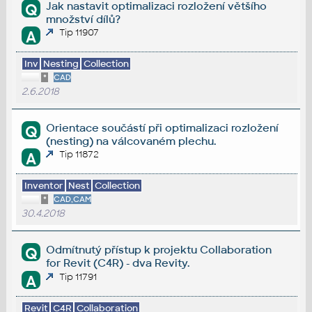
Jak nastavit optimalizaci rozložení většího
Q
množství dílů?
Tip 11907
A
Inv
Nesting
Collection
*
CAD
2.6.2018
Orientace součástí při optimalizaci rozložení
Q
(nesting) na válcovaném plechu.
Tip 11872
A
Inventor
Nest
Collection
*
CAD,CAM
30.4.2018
Odmítnutý přístup k projektu Collaboration
Q
for Revit (C4R) - dva Revity.
Tip 11791
A
Revit
C4R
Collaboration