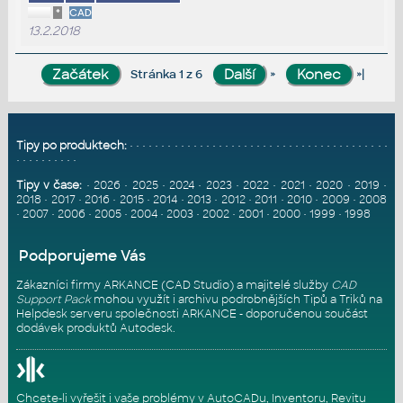
*
CAD
13.2.2018
»
»|
Stránka 1 z 6
Tipy po produktech:
•
•
•
•
•
•
•
•
•
•
•
•
•
•
•
•
•
•
•
•
•
•
•
•
•
•
•
•
•
•
•
•
•
•
•
•
•
•
•
•
•
•
•
•
•
•
•
•
•
•
•
Tipy v čase:
•
2026
•
2025
•
2024
•
2023
•
2022
•
2021
•
2020
•
2019
•
2018
•
2017
•
2016
•
2015
•
2014
•
2013
•
2012
•
2011
•
2010
•
2009
•
2008
•
2007
•
2006
•
2005
•
2004
•
2003
•
2002
•
2001
•
2000
•
1999
•
1998
Podporujeme Vás
Zákazníci firmy ARKANCE (CAD Studio) a majitelé služby
CAD
Support Pack
mohou využít i archivu podrobnějších Tipů a Triků na
Helpdesk serveru
společnosti ARKANCE - doporučenou součást
dodávek produktů Autodesk.
Chcete-li vyřešit i vaše problémy v AutoCADu, Inventoru, Revitu