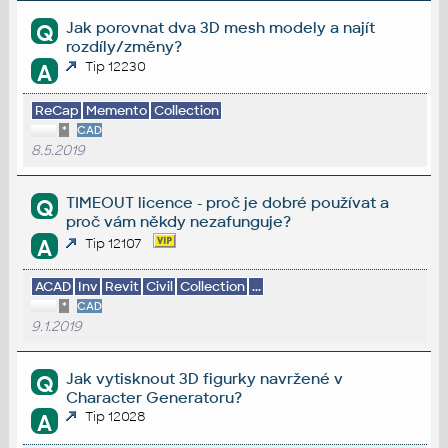
Jak porovnat dva 3D mesh modely a najít
Q
rozdíly/změny?
Tip 12230
A
ReCap
Memento
Collection
*
CAD
8.5.2019
TIMEOUT licence - proč je dobré používat a
Q
proč vám někdy nezafunguje?
A
Tip 12107
ACAD
Inv
Revit
Civil
Collection
...
*
CAD
9.1.2019
Jak vytisknout 3D figurky navržené v
Q
Character Generatoru?
Tip 12028
A