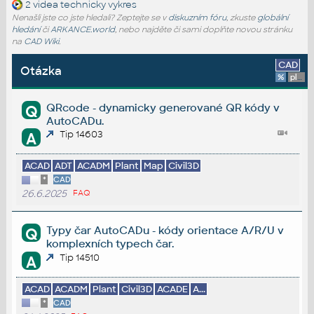
2 videa
technicky vykres
Nenašli jste co jste hledali? Zeptejte se v
diskuzním fóru
, zkuste
globální
hledání
či
ARKANCE.world
, nebo najděte či sami doplňte novou stránku
na
CAD Wiki
.
CAD
Otázka
%
platforma
QRcode - dynamicky generované QR kódy v
Q
AutoCADu.
Tip 14603
A
ACAD
ADT
ACADM
Plant
Map
Civil3D
*
CAD
26.6.2025
FAQ
Typy čar AutoCADu - kódy orientace A/R/U v
Q
komplexních typech čar.
Tip 14510
A
ACAD
ACADM
Plant
Civil3D
ACADE
A...
*
CAD