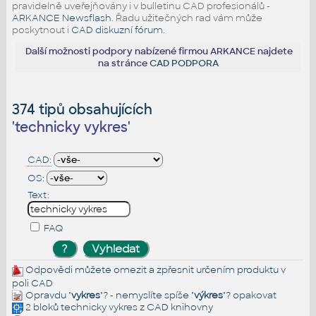
pravidelně uveřejňovány i v bulletinu CAD profesionálů -
ARKANCE Newsflash
. Řadu užitečných rad vám může
poskytnout i
CAD diskuzní fórum
.
Další možnosti podpory nabízené firmou ARKANCE najdete
na stránce
CAD PODPORA
374 tipů obsahujících
'
technicky vykres
'
CAD:
OS:
Text:
FAQ
Odpovědi můžete omezit a zpřesnit určením produktu v
poli CAD
Opravdu "
vykres
"? - nemyslíte spíše "
výkres
"?
opakovat
2 bloků
technicky vykres
z CAD knihovny