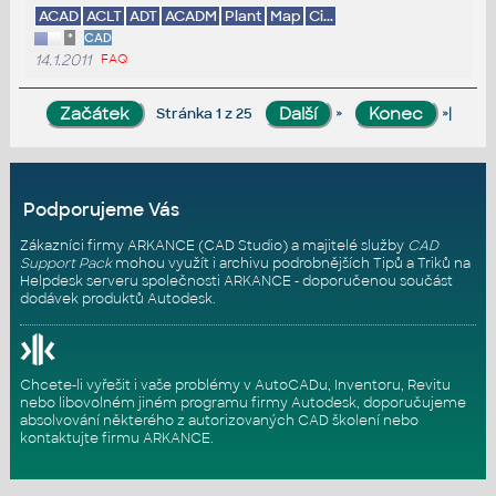
ACAD
ACLT
ADT
ACADM
Plant
Map
Ci...
*
CAD
14.1.2011
FAQ
»
»|
Stránka 1 z 25
Podporujeme Vás
Zákazníci firmy ARKANCE (CAD Studio) a majitelé služby
CAD
Support Pack
mohou využít i archivu podrobnějších Tipů a Triků na
Helpdesk serveru
společnosti ARKANCE - doporučenou součást
dodávek produktů Autodesk.
Chcete-li vyřešit i vaše problémy v AutoCADu, Inventoru, Revitu
nebo libovolném jiném programu firmy Autodesk, doporučujeme
absolvování některého z autorizovaných
CAD školení
nebo
kontaktujte firmu ARKANCE
.