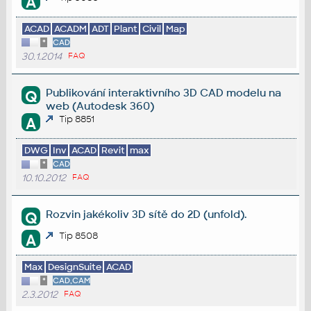
A
ACAD
ACADM
ADT
Plant
Civil
Map
*
CAD
30.1.2014
FAQ
Publikování interaktivního 3D CAD modelu na
Q
web (Autodesk 360)
Tip 8851
A
DWG
Inv
ACAD
Revit
max
*
CAD
10.10.2012
FAQ
Rozvin jakékoliv 3D sítě do 2D (unfold).
Q
Tip 8508
A
Max
DesignSuite
ACAD
*
CAD,CAM
2.3.2012
FAQ