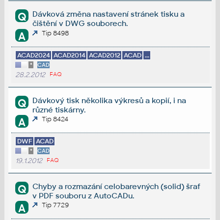
Dávková změna nastavení stránek tisku a
Q
čištění v DWG souborech.
Tip 8498
A
ACAD2024
ACAD2014
ACAD2012
ACAD
...
*
CAD
28.2.2012
FAQ
Dávkový tisk několika výkresů a kopií, i na
Q
různé tiskárny.
Tip 8424
A
DWF
ACAD
*
CAD
19.1.2012
FAQ
Chyby a rozmazání celobarevných (solid) šraf
Q
v PDF souboru z AutoCADu.
Tip 7729
A