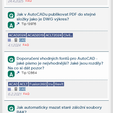
24.4.2025
FAQ
Jak v AutoCADu publikovat PDF do stejné
Q
složky jako je DWG výkres?
Tip 13976
A
ACAD2024
ACAD2019
ACLT2024
Civil...
*
CAD
4.1.2024
FAQ
Doporučení vhodných fontů pro AutoCAD -
Q
jaké písmo je nejvhodnější? Jaké jsou rozdíly?
Na co si dát pozor?
Tip 12864
A
ACAD
ACLT
Fusion360
Inv
Revit
*
CAD
6.2.2021
FAQ
Jak automaticky mazat staré záložní soubory
Q
BAK?