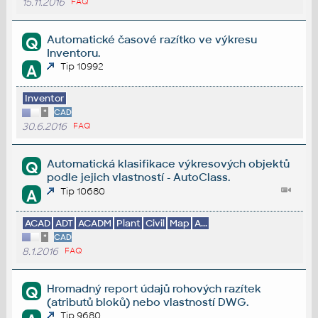
15.11.2016
FAQ
Automatické časové razítko ve výkresu
Q
Inventoru.
Tip 10992
A
Inventor
*
CAD
30.6.2016
FAQ
Automatická klasifikace výkresových objektů
Q
podle jejich vlastností - AutoClass.
Tip 10680
A
ACAD
ADT
ACADM
Plant
Civil
Map
A...
*
CAD
8.1.2016
FAQ
Hromadný report údajů rohových razítek
Q
(atributů bloků) nebo vlastností DWG.
Tip 9680