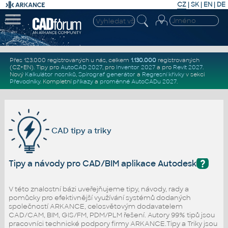
CZ
|
SK
|
EN
|
DE
Přes 123.000 registrovaných u nás, celkem
1.130.000
registrovaných
(CZ+EN)
. Tipy pro
AutoCAD 2027
, pro
Inventor 2027
a pro
Revit 2027
.
Nový
Kalkulátor nosníků
,
Spirograf generátor
a
Regresní křivky
v sekci
Převodníky
.
Kompletní
příkazy
a
proměnné AutoCADu 2027
.
CAD tipy a triky
?
Tipy a návody pro CAD/BIM aplikace Autodesk
V této znalostní bázi uveřejňujeme tipy, návody, rady a
pomůcky pro efektivnější využívání systémů dodaných
společností ARKANCE, celosvětovým dodavatelem
CAD/CAM, BIM, GIS/FM, PDM/PLM řešení. Autory 99% tipů jsou
pracovníci technické podpory firmy ARKANCE.Tipy a Triky jsou