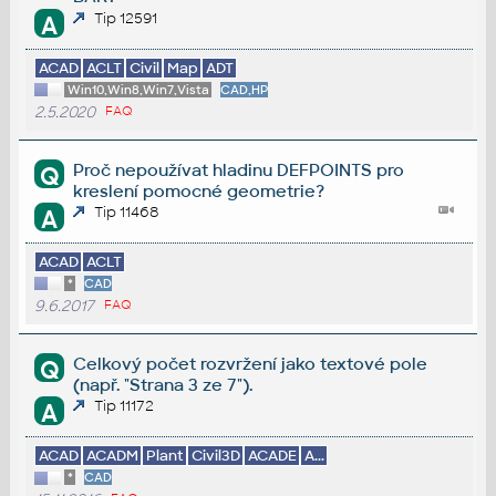
Tip 12591
A
ACAD
ACLT
Civil
Map
ADT
Win10,Win8,Win7,Vista
CAD,HP
2.5.2020
FAQ
Proč nepoužívat hladinu DEFPOINTS pro
Q
kreslení pomocné geometrie?
Tip 11468
A
ACAD
ACLT
*
CAD
9.6.2017
FAQ
Celkový počet rozvržení jako textové pole
Q
(např. "Strana 3 ze 7").
Tip 11172
A
ACAD
ACADM
Plant
Civil3D
ACADE
A...
*
CAD