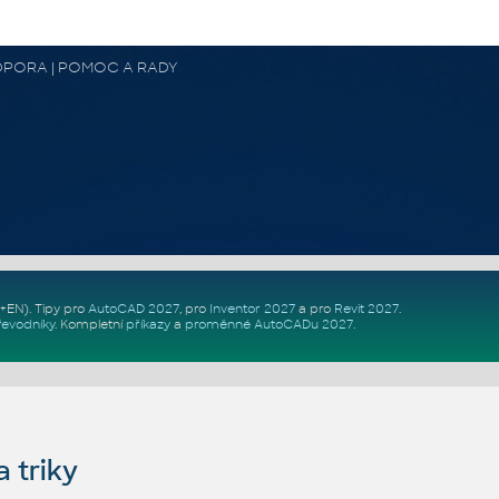
 PODPORA | POMOC A RADY
Z+EN)
. Tipy pro
AutoCAD 2027
, pro
Inventor 2027
a pro
Revit 2027
.
řevodníky
.
Kompletní
příkazy
a
proměnné AutoCADu 2027
.
 triky