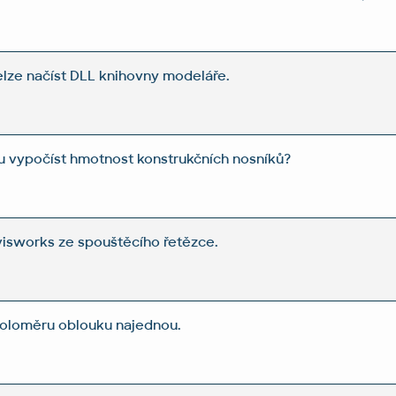
lze načíst DLL knihovny modeláře.
u vypočíst hmotnost konstrukčních nosníků?
isworks ze spouštěcího řetězce.
poloměru oblouku najednou.