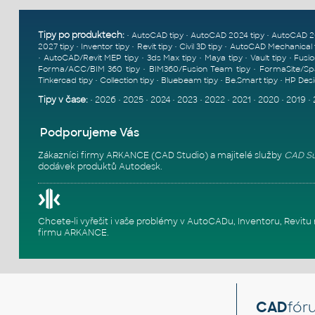
Tipy po produktech:
•
•
•
AutoCAD tipy
AutoCAD 2024 tipy
AutoCAD 2
•
•
•
•
2027 tipy
Inventor tipy
Revit tipy
Civil 3D tipy
AutoCAD Mechanical 
•
•
•
•
•
AutoCAD/Revit MEP tipy
3ds Max tipy
Maya tipy
Vault tipy
Fusio
•
•
Forma/ACC/BIM 360 tipy
BIM360/Fusion Team tipy
FormaSite/Sp
•
•
•
•
Tinkercad tipy
Collection tipy
Bluebeam tipy
Be.Smart tipy
HP Desi
Tipy v čase:
•
2026
•
2025
•
2024
•
2023
•
2022
•
2021
•
2020
•
2019
•
Podporujeme Vás
Zákazníci firmy ARKANCE (CAD Studio) a majitelé služby
CAD Su
dodávek produktů Autodesk.
Chcete-li vyřešit i vaše problémy v AutoCADu, Inventoru, Rev
firmu ARKANCE
.
CAD
fór