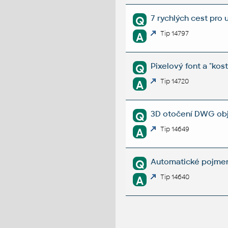
7 rychlých cest pro
Q
Tip 14797
A
Pixelový font a "kos
Q
Tip 14720
A
3D otočení DWG obj
Q
Tip 14649
A
Automatické pojmeno
Q
Tip 14640
A