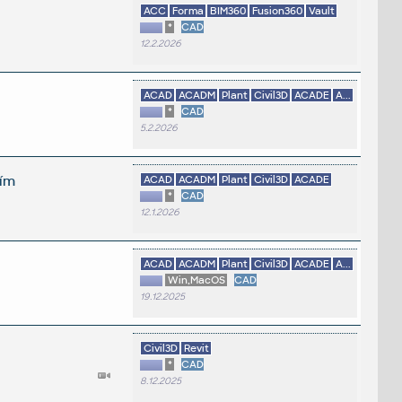
ACC
Forma
BIM360
Fusion360
Vault
*
CAD
12.2.2026
ACAD
ACADM
Plant
Civil3D
ACADE
A...
*
CAD
5.2.2026
ním
ACAD
ACADM
Plant
Civil3D
ACADE
*
CAD
12.1.2026
ACAD
ACADM
Plant
Civil3D
ACADE
A...
Win,MacOS
CAD
19.12.2025
Civil3D
Revit
*
CAD
8.12.2025