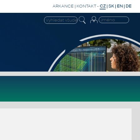
ARKANCE
|
KONTAKT
-
CZ
|
SK
|
EN
|
DE