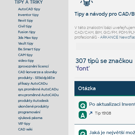
TIPY A TRIKY
AutoCAD tipy
Tipy a návody pro CAD/B
Inventor tipy
Revit tipy
Civil tipy
V této znalostní bázi uveřejňuj
Fusion tipy
CAD/CAM, BIM, GIS/FM, PDM/PLM ř
profesionálů -
ARKANCE Newsfla
3ds Max tipy
Vault tipy
Be.Smart tipy
CAM tipy
307 tipů se značkou
video-tipy
zprovoznění licencí
'
font
'
CAD konverze a slovníky
produkty - SP,kódy,klíče
příkazy AutoCADu
Otázka
sys.proměnné AutoCADu
env.proměnné AutoCADu
produkty Autodesk
Po aktualizaci Inven
Q
ukončené produkty
programování
Tip 15108
A
výuková pásma
VIP tipy
CAD wiki
Jaká je největší mo
Q