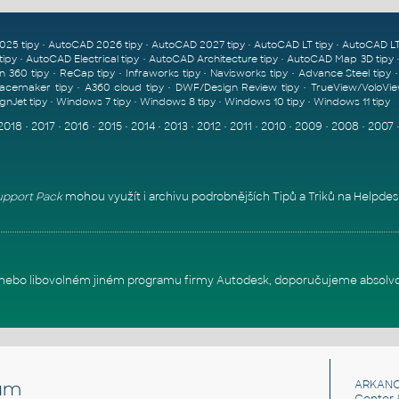
•
•
•
•
025 tipy
AutoCAD 2026 tipy
AutoCAD 2027 tipy
AutoCAD LT tipy
AutoCAD LT
•
•
•
tipy
AutoCAD Electrical tipy
AutoCAD Architecture tipy
AutoCAD Map 3D tipy
•
•
•
•
n 360 tipy
ReCap tipy
Infraworks tipy
Navisworks tipy
Advance Steel tipy
•
•
•
acemaker tipy
A360 cloud tipy
DWF/Design Review tipy
TrueView/VoloVie
•
•
•
•
gnJet tipy
Windows 7 tipy
Windows 8 tipy
Windows 10 tipy
Windows 11 tipy
2018
•
2017
•
2016
•
2015
•
2014
•
2013
•
2012
•
2011
•
2010
•
2009
•
2008
•
2007
pport Pack
mohou využít i archivu podrobnějších Tipů a Triků na
Helpdes
itu nebo libovolném jiném programu firmy Autodesk, doporučujeme absolv
um
ARKANC