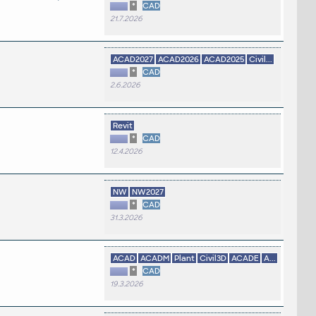
*
CAD
21.7.2026
ACAD2027
ACAD2026
ACAD2025
Civil...
*
CAD
2.6.2026
Revit
*
CAD
12.4.2026
NW
NW2027
*
CAD
31.3.2026
ACAD
ACADM
Plant
Civil3D
ACADE
A...
*
CAD
19.3.2026