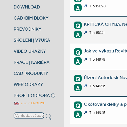
Tip 15098
DOWNLOAD
A
CAD+BIM BLOKY
KRITICKÁ CHYBA: Ne
Q
PŘEVODNÍKY
Tip 15041
A
ŠKOLENÍ | VÝUKA
Jak ve výkazu Revit
VIDEO UKÁZKY
Q
Tip 14979
A
PRÁCE | KARIÉRA
CAD PRODUKTY
Řízení Autodesk Nav
Q
WEB ODKAZY
Tip 14956
A
PROFI PODPORA
ⓘ
also in ENGLISH
Okótování délky a 
Q
Tip 14945
A