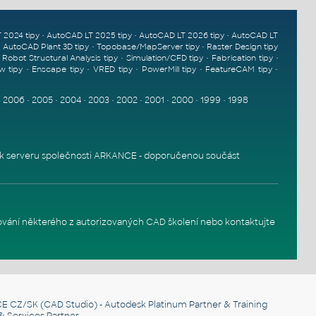
•
•
•
 2024 tipy
AutoCAD LT 2025 tipy
AutoCAD LT 2026 tipy
AutoCAD LT
•
•
•
AutoCAD Plant 3D tipy
Topobase/MapServer tipy
Raster Design tipy
•
•
•
•
Robot Structural Analysis tipy
Simulation/CFD tipy
Fabrication tipy
•
•
•
•
•
w tipy
Enscape tipy
VRED tipy
PowerMill tipy
FeatureCAM tipy
•
2006
•
2005
•
2004
•
2003
•
2002
•
2001
•
2000
•
1999
•
1998
k serveru
společnosti ARKANCE - doporučenou součást
ování některého z autorizovaných
CAD školení
nebo
kontaktujte
E CZ/SK
(CAD Studio) - Autodesk Platinum Partner & Training