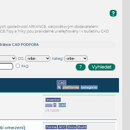
?
odaných společností ARKANCE, celosvětovým dodavatelem
Tipy a Triky jsou pravidelně uveřejňovány i v bulletinu CAD
stránce
CAD PODPORA
OS:
Kateg:
FAQ
CAD
%
platforma
kategorie
Inventor
*
CAD
24.7.2026
lší omezení)
Forma
ACC
Docs
Build