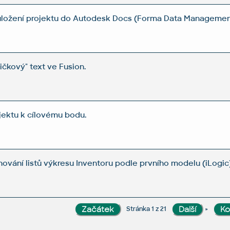
 uložení projektu do Autodesk Docs (Forma Data Managemen
tičkový" text ve Fusion.
ektu k cílovému bodu.
vání listů výkresu Inventoru podle prvního modelu (iLogic)
»
Stránka 1 z 21