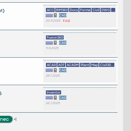
t)
ACC
BIM360
Docs
Forma
Civil
DWG
...
*
CAD
20.11.2025
FAQ
Fusion360
*
CAD
11.9.2025
ACAD
ADT
ACADM
Plant
Map
Civil3D...
*
CAD
29.7.2025
.
Inventor
*
CAD
26.7.2025
»|