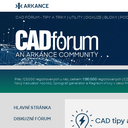
CAD FÓRUM - TIPY A TRIKY | UTILITY | DISKUZE | BLOKY |
Přes 123.000 registrovaných u nás, celkem
1.130.000
registrovaných (C
Nový
Kalkulátor nosníků
,
Spirograf generátor
a
Regresní křivky
v sekci
P
HLAVNÍ STRÁNKA
DISKUZNÍ FÓRUM
CAD tipy a