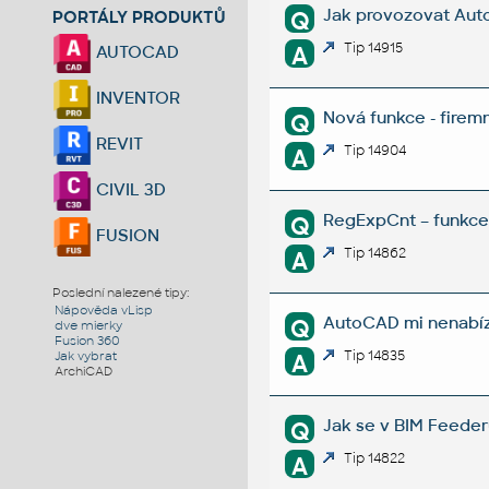
Jak provozovat Aut
Q
PORTÁLY PRODUKTŮ
Tip 14915
A
AUTOCAD
INVENTOR
Nová funkce - firem
Q
REVIT
Tip 14904
A
CIVIL 3D
RegExpCnt – funkce 
Q
FUSION
Tip 14862
A
Poslední nalezené tipy:
Nápověda vLisp
AutoCAD mi nenabízí
Q
dve mierky
Fusion 360
Tip 14835
A
Jak vybrat
ArchiCAD
Jak se v BIM Feeder
Q
Tip 14822
A