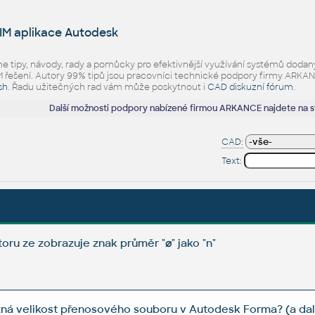
IM aplikace Autodesk
eme tipy, návody, rady a pomůcky pro efektivnější využívání systémů d
ešení. Autory 99% tipů jsou pracovníci technické podpory firmy ARKANCE.
sh
. Řadu užitečných rad vám může poskytnout i
CAD diskuzní fórum
.
Další možnosti podpory nabízené firmou ARKANCE najdete na 
CAD:
Text:
toru ze zobrazuje znak průměr "⌀" jako "n"
žná velikost přenosového souboru v Autodesk Forma? (a da