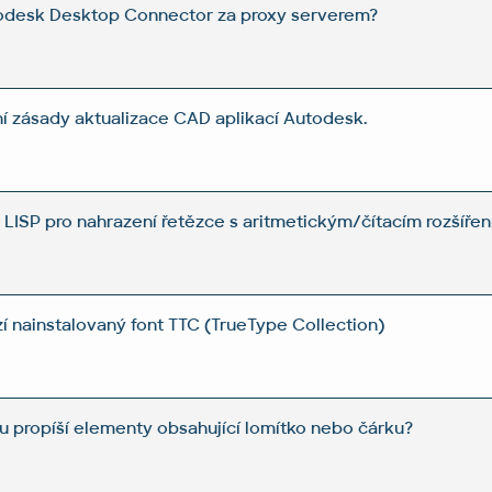
odesk Desktop Connector za proxy serverem?
ní zásady aktualizace CAD aplikací Autodesk.
LISP pro nahrazení řetězce s aritmetickým/čítacím rozšíře
 nainstalovaný font TTC (TrueType Collection)
u propíší elementy obsahující lomítko nebo čárku?