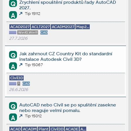
Zrychlení spouštění produktů řady AutoCAD
Q
2027.
Tip 15112
A
ACAD2027
ACLT2027
ACADM2027
Map2...
Win10,Win11
CAD
27.7.2026
Jak zahrnout CZ Country Kit do standardní
Q
instalace Autodesk Civil 3D?
Tip 15067
A
Civil3D
*
CAD
26.6.2026
AutoCAD nebo Civil se po spuštění zasekne
Q
nebo reaguje velmi pomalu.
Tip 15012
A
ACAD
ACADM
Plant
Civil3D
ACADE
A...