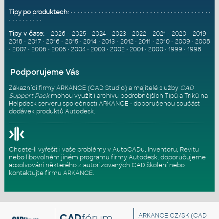
Tipy po produktech:
•
•
•
•
•
•
•
•
•
•
•
•
•
•
•
•
•
•
•
•
•
•
•
•
•
•
•
•
•
•
•
•
•
•
•
•
•
•
•
•
•
•
•
•
•
•
•
•
•
•
•
Tipy v čase:
•
2026
•
2025
•
2024
•
2023
•
2022
•
2021
•
2020
•
2019
•
2018
•
2017
•
2016
•
2015
•
2014
•
2013
•
2012
•
2011
•
2010
•
2009
•
2008
•
2007
•
2006
•
2005
•
2004
•
2003
•
2002
•
2001
•
2000
•
1999
•
1998
Podporujeme Vás
Zákazníci firmy ARKANCE (CAD Studio) a majitelé služby
CAD
Support Pack
mohou využít i archivu podrobnějších Tipů a Triků na
Helpdesk serveru
společnosti ARKANCE - doporučenou součást
dodávek produktů Autodesk.
Chcete-li vyřešit i vaše problémy v AutoCADu, Inventoru, Revitu
nebo libovolném jiném programu firmy Autodesk, doporučujeme
absolvování některého z autorizovaných
CAD školení
nebo
kontaktujte firmu ARKANCE
.
CAD
fórum
ARKANCE CZ/SK
(CAD