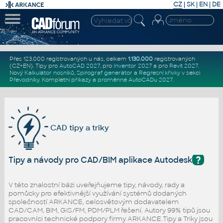
CZ
|
SK
|
EN
|
DE
Přes 123.000 registrovaných u nás, celkem
1.130.000
registrovaných
(CZ+EN)
. Tipy pro
AutoCAD 2027
, pro
Inventor 2027
a pro
Revit 2027
.
Nový
Kalkulátor nosníků
,
Spirograf generátor
a
Regresní křivky
v sekci
Převodníky
.
Kompletní
příkazy
a
proměnné AutoCADu 2027
.
CAD tipy a triky
?
Tipy a návody pro CAD/BIM aplikace Autodesk
V této znalostní bázi uveřejňujeme tipy, návody, rady a
pomůcky pro efektivnější využívání systémů dodaných
společností ARKANCE, celosvětovým dodavatelem
CAD/CAM, BIM, GIS/FM, PDM/PLM řešení. Autory 99% tipů jsou
pracovníci technické podpory firmy ARKANCE.Tipy a Triky jsou