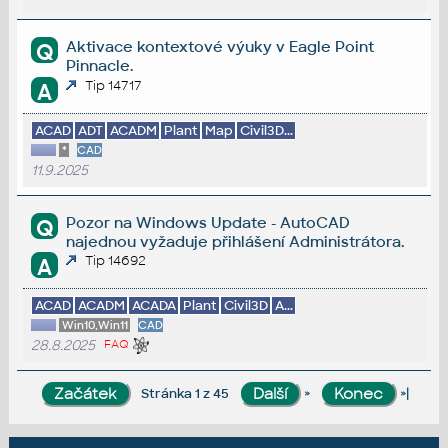
Aktivace kontextové výuky v Eagle Point
Q
Pinnacle.
Tip 14717
A
ACAD
ADT
ACADM
Plant
Map
Civil3D...
*
CAD
11.9.2025
Pozor na Windows Update - AutoCAD
Q
najednou vyžaduje přihlášení Administrátora.
Tip 14692
A
ACAD
ACADM
ACADA
Plant
Civil3D
A...
Win10,Win11
CAD
28.8.2025
FAQ
»
»|
Stránka 1 z 45