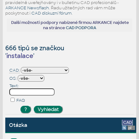
pravidelně uveřejňovány i v bulletinu CAD profesionálů -
ARKANCE Newsflash
. Řadu užitečných rad vám může
poskytnout i
CAD diskuzní fórum
.
Další možnosti podpory nabízené firmou ARKANCE najdete
na stránce
CAD PODPORA
666 tipů se značkou
'
instalace
'
CAD:
OS:
Text:
FAQ
CAD
Otázka
%
platforma