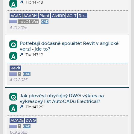
Tip 14743
A
ACAD
ACADM
Plant
Civil3D
ACLT
Re...
macOS,Win
CAD
4.10.2025
Potřebuji dočasně spouštět Revit v anglické
Q
verzi - jde to?
Tip 14742
A
Revit
*
CAD
4.10.2025
Jak převést obyčejný DWG výkres na
Q
výkresový list AutoCADu Electrical?
Tip 14729
A
ACADE
DWG
*
CAD
17.9.2025