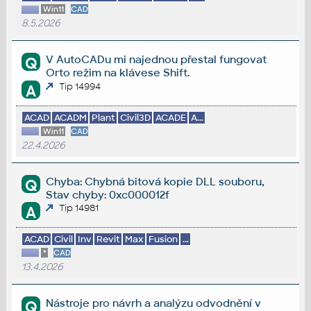
Win11
CAD
8.5.2026
V AutoCADu mi najednou přestal fungovat
Q
Orto režim na klávese Shift.
Tip 14994
A
ACAD
ACADM
Plant
Civil3D
ACADE
A...
Win11
CAD
22.4.2026
Chyba: Chybná bitová kopie DLL souboru,
Q
Stav chyby: 0xc000012f
Tip 14981
A
ACAD
Civil
Inv
Revit
Max
Fusion
...
*
CAD
13.4.2026
Nástroje pro návrh a analýzu odvodnění v
Q