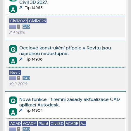
Civil 3D 2027.
Tip 14965
A
Civil2027
Civil2026
*
CAD
2.4.2026
Ocelové konstrukční přípoje v Revitu jsou
Q
najednou nedostupné.
Tip 14936
A
Revit
*
CAD
10.3.2026
Nová funkce - firemní zásady aktualizace CAD
Q
aplikací Autodesk.
Tip 14904
A
ACAD
ACADM
Plant
Civil3D
ACADE
A...
*
CAD