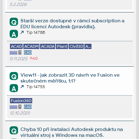
5.2.2026
Starší verze dostupné v rámci subscription a
Q
EDU licencí Autodesk (pravidla).
Tip 14786
A
ACAD
ACADM
ACADA
Plant
Civil3D
A...
*
CAD
9.11.2025
FAQ
View11 - jak zobrazit 3D návrh ve Fusion ve
Q
skutečném měřítku, 1:1?
Tip 14755
A
Fusion360
*
CAD
12.10.2025
Chyba 10 při instalaci Autodesk produktu na
Q
virtuální stroj s Windows na macOS.