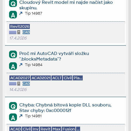
Cloudový Revit model mi najde načíst jako
Q
skupinu.
Tip 14987
A
Revit2026
*
CAD
17.4.2026
Proč mi AutoCAD vytváří složku
Q
".blocksMetadata"?
Tip 14984
A
ACAD2027
ACAD2021
ACLT
Civil
Pla...
*
CAD
14.4.2026
Chyba: Chybná bitová kopie DLL souboru,
Q
Stav chyby: 0xc000012f
Tip 14981
A
ACAD
Civil
Inv
Revit
Max
Fusion
...