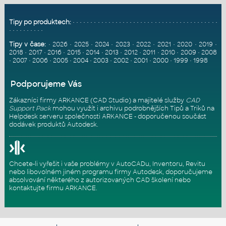
Tipy po produktech:
•
•
•
•
•
•
•
•
•
•
•
•
•
•
•
•
•
•
•
•
•
•
•
•
•
•
•
•
•
•
•
•
•
•
•
•
•
•
•
•
•
•
•
•
•
•
•
•
•
•
•
Tipy v čase:
•
2026
•
2025
•
2024
•
2023
•
2022
•
2021
•
2020
•
2019
•
2018
•
2017
•
2016
•
2015
•
2014
•
2013
•
2012
•
2011
•
2010
•
2009
•
2008
•
2007
•
2006
•
2005
•
2004
•
2003
•
2002
•
2001
•
2000
•
1999
•
1998
Podporujeme Vás
Zákazníci firmy ARKANCE (CAD Studio) a majitelé služby
CAD
Support Pack
mohou využít i archivu podrobnějších Tipů a Triků na
Helpdesk serveru
společnosti ARKANCE - doporučenou součást
dodávek produktů Autodesk.
Chcete-li vyřešit i vaše problémy v AutoCADu, Inventoru, Revitu
nebo libovolném jiném programu firmy Autodesk, doporučujeme
absolvování některého z autorizovaných
CAD školení
nebo
kontaktujte firmu ARKANCE
.