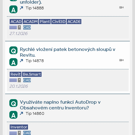
unfolder).
Tip 14888
A
ACAD
ACADM
Plant
Civil3D
ACADE
*
CAD
27.1.2026
Rychlé vložení patek betonových sloupů v
Q
Revitu.
Tip 14878
A
Revit
Be.Smart
*
CAD
20.1.2026
Využíváte naplno funkci AutoDrop v
Q
Obsahovém centru Inventoru?
Tip 14860
A
Inventor
*
CAD