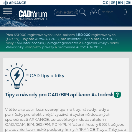
CZ
|
SK
|
EN
|
DE
Přes 123.000 registrovaných u nás, celkem
1.130.000
registrovaných
(CZ+EN)
. Tipy pro
AutoCAD 2027
, pro
Inventor 2027
a pro
Revit 2027
.
Nový
Kalkulátor nosníků
,
Spirograf generátor
a
Regresní křivky
v sekci
Převodníky
.
Kompletní
příkazy
a
proměnné AutoCADu 2027
.
CAD tipy a triky
?
Tipy a návody pro CAD/BIM aplikace Autodesk
V této znalostní bázi uveřejňujeme tipy, návody, rady a
pomůcky pro efektivnější využívání systémů dodaných
společností ARKANCE, celosvětovým dodavatelem
CAD/CAM, BIM, GIS/FM, PDM/PLM řešení. Autory 99% tipů jsou
pracovníci technické podpory firmy ARKANCE.Tipy a Triky jsou