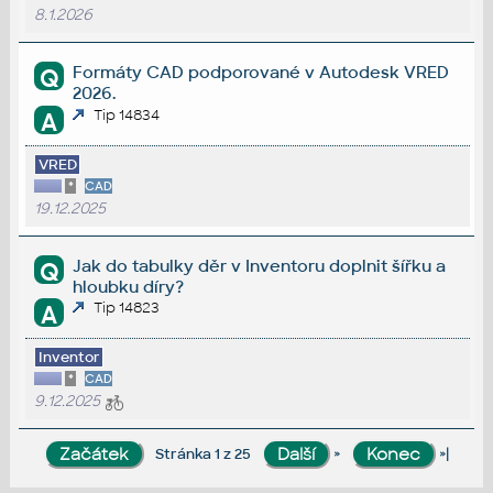
8.1.2026
Formáty CAD podporované v Autodesk VRED
Q
2026.
Tip 14834
A
VRED
*
CAD
19.12.2025
Jak do tabulky děr v Inventoru doplnit šířku a
Q
hloubku díry?
Tip 14823
A
Inventor
*
CAD
9.12.2025
»
»|
Stránka 1 z 25