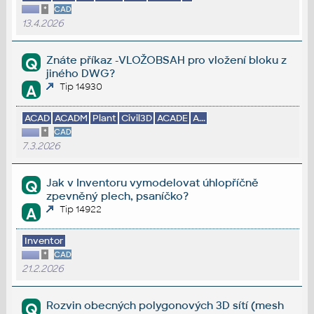
*
CAD
13.4.2026
Znáte příkaz -VLOŽOBSAH pro vložení bloku z
Q
jiného DWG?
Tip 14930
A
ACAD
ACADM
Plant
Civil3D
ACADE
A...
*
CAD
7.3.2026
Jak v Inventoru vymodelovat úhlopříčně
Q
zpevněný plech, psaníčko?
Tip 14922
A
Inventor
*
CAD
21.2.2026
Rozvin obecných polygonových 3D sítí (mesh
Q