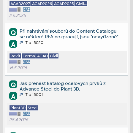
ACAD2027
ACAD2026
ACAD2025
Civil...
*
CAD
2.6.2026
Při nahrávání souborů do Content Catalogu
Q
se některé RFA nezpracují, jsou "nevyřízené".
Tip 15020
A
Revit
Forma
ACAD
Civil
*
CAD
15.5.2026
Jak přenést katalog ocelových prvků z
Q
Advance Steel do Plant 3D.
Tip 15001
A
Plant3D
Steel
*
CAD
28.4.2026