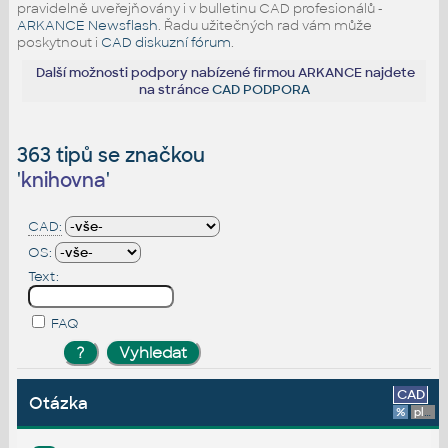
pravidelně uveřejňovány i v bulletinu CAD profesionálů -
ARKANCE Newsflash
. Řadu užitečných rad vám může
poskytnout i
CAD diskuzní fórum
.
Další možnosti podpory nabízené firmou ARKANCE najdete
na stránce
CAD PODPORA
363 tipů se značkou
'
knihovna
'
CAD:
OS:
Text:
FAQ
CAD
Otázka
%
platforma