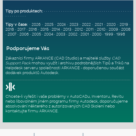
Tipy po produktech:
•
•
•
•
•
•
•
•
•
•
•
•
•
•
•
•
•
•
•
•
•
•
•
•
•
•
•
•
•
•
•
•
•
•
•
•
•
•
•
•
•
•
•
•
•
•
•
•
•
•
•
Tipy v čase:
•
2026
•
2025
•
2024
•
2023
•
2022
•
2021
•
2020
•
2019
•
2018
•
2017
•
2016
•
2015
•
2014
•
2013
•
2012
•
2011
•
2010
•
2009
•
2008
•
2007
•
2006
•
2005
•
2004
•
2003
•
2002
•
2001
•
2000
•
1999
•
1998
Podporujeme Vás
Zákazníci firmy ARKANCE (CAD Studio) a majitelé služby
CAD
Support Pack
mohou využít i archivu podrobnějších Tipů a Triků na
Helpdesk serveru
společnosti ARKANCE - doporučenou součást
dodávek produktů Autodesk.
Chcete-li vyřešit i vaše problémy v AutoCADu, Inventoru, Revitu
nebo libovolném jiném programu firmy Autodesk, doporučujeme
absolvování některého z autorizovaných
CAD školení
nebo
kontaktujte firmu ARKANCE
.