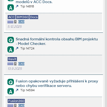
modelů v ACC Docs.
Tip 14818
A
ACC
BIM360
Docs
*
CAD
5.12.2025
Snadná formální kontrola obsahu BIM projektu
Q
- Model Checker.
Tip 14724
A
Revit
*
CAD
13.9.2025
Fusion opakovaně vyžaduje přihlášení k proxy
Q
nebo chybu verifikace serveru.
Tip 14594
A
Fusion360
*
CAD