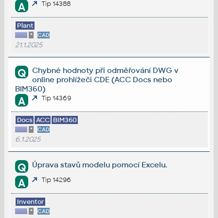
Tip 14388
A
Plant
*
CAD
21.1.2025
Chybné hodnoty při odměřování DWG v
Q
online prohlížeči CDE (ACC Docs nebo
BIM360)
Tip 14369
A
Docs
ACC
BIM360
*
CAD
6.1.2025
Úprava stavů modelu pomocí Excelu.
Q
Tip 14296
A
Inventor
*
CAD