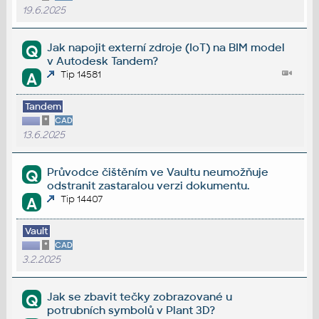
19.6.2025
Jak napojit externí zdroje (IoT) na BIM model
Q
v Autodesk Tandem?
Tip 14581
A
Tandem
*
CAD
13.6.2025
Průvodce čištěním ve Vaultu neumožňuje
Q
odstranit zastaralou verzi dokumentu.
Tip 14407
A
Vault
*
CAD
3.2.2025
Jak se zbavit tečky zobrazované u
Q
potrubních symbolů v Plant 3D?