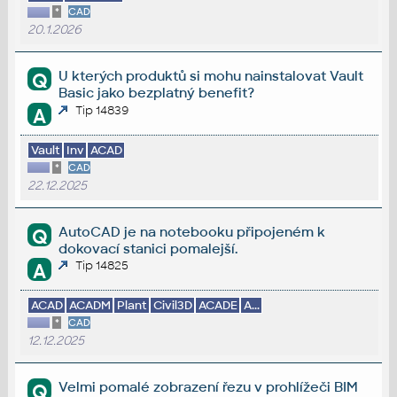
*
CAD
20.1.2026
U kterých produktů si mohu nainstalovat Vault
Q
Basic jako bezplatný benefit?
Tip 14839
A
Vault
Inv
ACAD
*
CAD
22.12.2025
AutoCAD je na notebooku připojeném k
Q
dokovací stanici pomalejší.
Tip 14825
A
ACAD
ACADM
Plant
Civil3D
ACADE
A...
*
CAD
12.12.2025
Velmi pomalé zobrazení řezu v prohlížeči BIM
Q