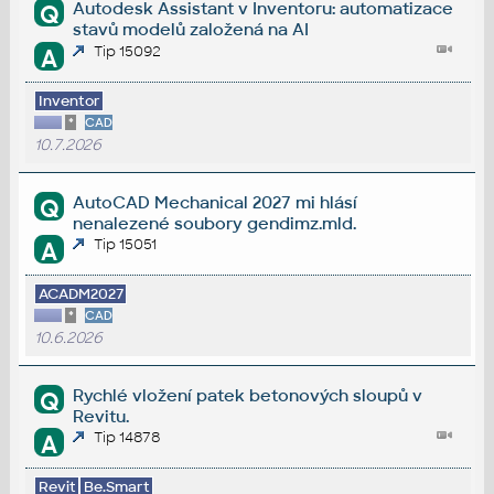
Autodesk Assistant v Inventoru: automatizace
Q
stavů modelů založená na AI
Tip 15092
A
Inventor
*
CAD
10.7.2026
AutoCAD Mechanical 2027 mi hlásí
Q
nenalezené soubory gendimz.mld.
Tip 15051
A
ACADM2027
*
CAD
10.6.2026
Rychlé vložení patek betonových sloupů v
Q
Revitu.
Tip 14878
A
Revit
Be.Smart