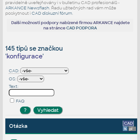
pravidelně uveřejňovány i v bulletinu CAD profesionálů -
ARKANCE Newsflash
. Řadu užitečných rad vám může
poskytnout i
CAD diskuzní fórum
.
Další možnosti podpory nabízené firmou ARKANCE najdete
na stránce
CAD PODPORA
145 tipů se značkou
'
konfigurace
'
CAD:
OS:
Text:
FAQ
CAD
Otázka
%
platforma