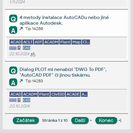
1.11.2024
4 metody instalace AutoCADu nebo jiné
Q
aplikace Autodesk.
Tip 14286
A
ACAD
ACLT
ADT
ACADM
Plant
Map
Ci...
*
CAD
22.10.2024
Dialog PLOT mi nenabízí "DWG To PDF",
Q
"AutoCAD PDF" či jinou tiskárnu.
Tip 14283
A
ACAD
ACADM
Plant
Civil3D
ACADE
A...
*
CAD
20.10.2024
»
»|
Stránka 1 z 10