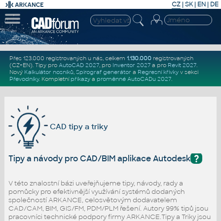
CZ
|
SK
|
EN
|
DE
Přes 123.000 registrovaných u nás, celkem
1.130.000
registrovaných
(CZ+EN)
. Tipy pro
AutoCAD 2027
, pro
Inventor 2027
a pro
Revit 2027
.
Nový
Kalkulátor nosníků
,
Spirograf generátor
a
Regresní křivky
v sekci
Převodníky
.
Kompletní
příkazy
a
proměnné AutoCADu 2027
.
CAD tipy a triky
?
Tipy a návody pro CAD/BIM aplikace Autodesk
V této znalostní bázi uveřejňujeme tipy, návody, rady a
pomůcky pro efektivnější využívání systémů dodaných
společností ARKANCE, celosvětovým dodavatelem
CAD/CAM, BIM, GIS/FM, PDM/PLM řešení. Autory 99% tipů jsou
pracovníci technické podpory firmy ARKANCE.Tipy a Triky jsou