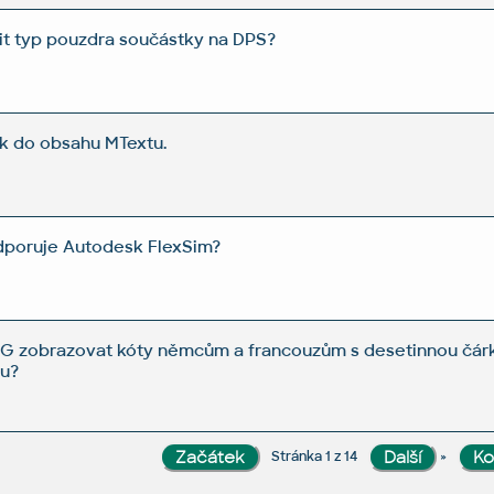
t typ pouzdra součástky na DPS?
k do obsahu MTextu.
dporuje Autodesk FlexSim?
G zobrazovat kóty němcům a francouzům s desetinnou čárko
ou?
»
Stránka 1 z 14