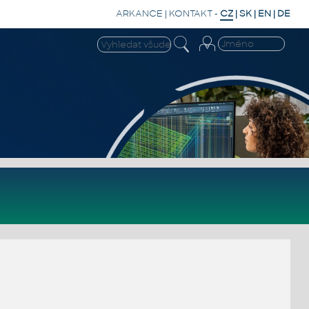
ARKANCE
|
KONTAKT
-
CZ
|
SK
|
EN
|
DE