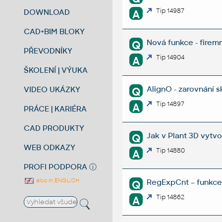
Tip 14987
DOWNLOAD
A
CAD+BIM BLOKY
Nová funkce - firem
Q
PŘEVODNÍKY
Tip 14904
A
ŠKOLENÍ | VÝUKA
AlignO - zarovnání s
VIDEO UKÁZKY
Q
Tip 14897
A
PRÁCE | KARIÉRA
CAD PRODUKTY
Jak v Plant 3D vytvo
Q
WEB ODKAZY
Tip 14880
A
PROFI PODPORA
ⓘ
also in ENGLISH
RegExpCnt – funkce 
Q
Tip 14862
A