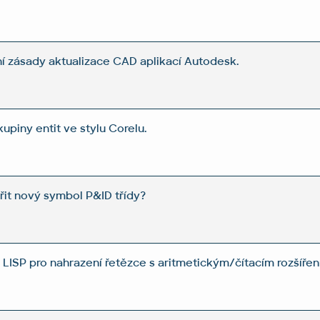
ní zásady aktualizace CAD aplikací Autodesk.
kupiny entit ve stylu Corelu.
řit nový symbol P&ID třídy?
LISP pro nahrazení řetězce s aritmetickým/čítacím rozšíře