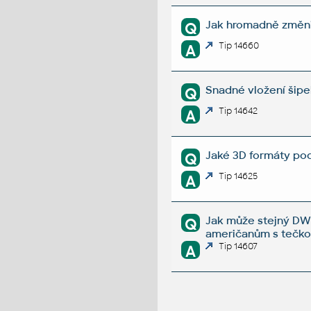
Jak hromadně změni
Q
Tip 14660
A
Snadné vložení šipe
Q
Tip 14642
A
Jaké 3D formáty po
Q
Tip 14625
A
Jak může stejný DW
Q
američanům s tečk
Tip 14607
A