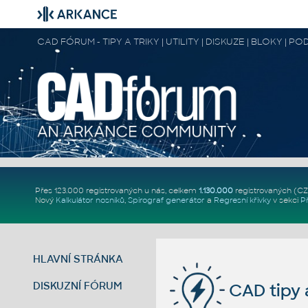
CAD FÓRUM - TIPY A TRIKY | UTILITY | DISKUZE | BLOKY |
Přes 123.000 registrovaných u nás, celkem
1.130.000
registrovaných (C
Nový
Kalkulátor nosníků
,
Spirograf generátor
a
Regresní křivky
v sekci
P
HLAVNÍ STRÁNKA
DISKUZNÍ FÓRUM
CAD tipy a