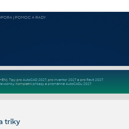
 PODPORA | POMOC A RADY
Z+EN)
. Tipy pro
AutoCAD 2027
, pro
Inventor 2027
a pro
Revit 2027
.
řevodníky
.
Kompletní
příkazy
a
proměnné AutoCADu 2027
.
 triky