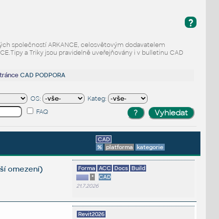
?
odaných společností ARKANCE, celosvětovým dodavatelem
Tipy a Triky jsou pravidelně uveřejňovány i v bulletinu CAD
stránce
CAD PODPORA
OS:
Kateg:
FAQ
CAD
%
platforma
kategorie
lší omezení)
Forma
ACC
Docs
Build
*
CAD
21.7.2026
Revit2026