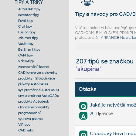
TIPY A TRIKY
AutoCAD tipy
Tipy a návody pro CAD/B
Inventor tipy
Revit tipy
Civil tipy
V této znalostní bázi uveřejňuj
Fusion tipy
CAD/CAM, BIM, GIS/FM, PDM/PLM ř
profesionálů -
ARKANCE Newsfla
3ds Max tipy
Vault tipy
Be.Smart tipy
CAM tipy
207 tipů se značkou
video-tipy
zprovoznění licencí
'
skupina
'
CAD konverze a slovníky
produkty - SP,kódy,klíče
příkazy AutoCADu
Otázka
sys.proměnné AutoCADu
env.proměnné AutoCADu
produkty Autodesk
Jaká je největší mo
Q
ukončené produkty
programování
Tip 15098
A
výuková pásma
VIP tipy
CAD wiki
Cloudový Revit mode
Q