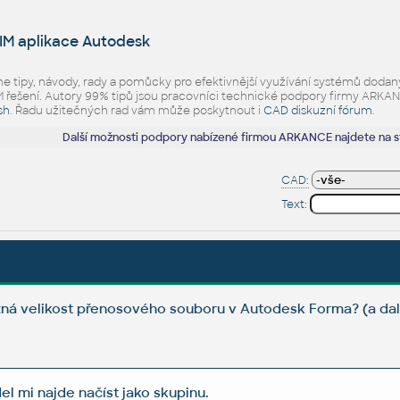
IM aplikace Autodesk
eme tipy, návody, rady a pomůcky pro efektivnější využívání systémů d
ešení. Autory 99% tipů jsou pracovníci technické podpory firmy ARKANCE.
sh
. Řadu užitečných rad vám může poskytnout i
CAD diskuzní fórum
.
Další možnosti podpory nabízené firmou ARKANCE najdete na 
CAD:
Text:
žná velikost přenosového souboru v Autodesk Forma? (a da
l mi najde načíst jako skupinu.