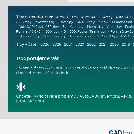
Tipy po produktech:
•
•
•
AutoCAD tipy
AutoCAD 2024 tipy
AutoCAD 2
•
•
•
•
2027 tipy
Inventor tipy
Revit tipy
Civil 3D tipy
AutoCAD Mechanical 
•
•
•
•
•
AutoCAD/Revit MEP tipy
3ds Max tipy
Maya tipy
Vault tipy
Fusio
•
•
Forma/ACC/BIM 360 tipy
BIM360/Fusion Team tipy
FormaSite/Sp
•
•
•
•
Tinkercad tipy
Collection tipy
Bluebeam tipy
Be.Smart tipy
HP Desi
Tipy v čase:
•
2026
•
2025
•
2024
•
2023
•
2022
•
2021
•
2020
•
2019
•
Podporujeme Vás
Zákazníci firmy ARKANCE (CAD Studio) a majitelé služby
CAD Su
dodávek produktů Autodesk.
Chcete-li vyřešit i vaše problémy v AutoCADu, Inventoru, Rev
firmu ARKANCE
.
CAD
fór