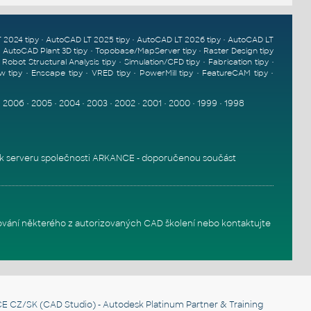
•
•
•
 2024 tipy
AutoCAD LT 2025 tipy
AutoCAD LT 2026 tipy
AutoCAD LT
•
•
•
AutoCAD Plant 3D tipy
Topobase/MapServer tipy
Raster Design tipy
•
•
•
•
Robot Structural Analysis tipy
Simulation/CFD tipy
Fabrication tipy
•
•
•
•
•
w tipy
Enscape tipy
VRED tipy
PowerMill tipy
FeatureCAM tipy
•
2006
•
2005
•
2004
•
2003
•
2002
•
2001
•
2000
•
1999
•
1998
k serveru
společnosti ARKANCE - doporučenou součást
ování některého z autorizovaných
CAD školení
nebo
kontaktujte
E CZ/SK
(CAD Studio) - Autodesk Platinum Partner & Training