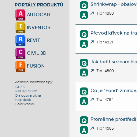
Shrinkwrap - obalov
Q
PORTÁLY PRODUKTŮ
Tip 14850
A
AUTOCAD
INVENTOR
Převod křivek na tras
Q
REVIT
Tip 14831
A
CIVIL 3D
Jak řadit seznam hl
Q
FUSION
Tip 14809
A
Poslední nalezené tipy:
CUZK
Co je "Fond" zmiňo
Q
ReCap 2020
Dialogová okna
Tip 14784
A
helpdesk
SolidWorks
Proměnné prostředí
Q
Tip 14685
A