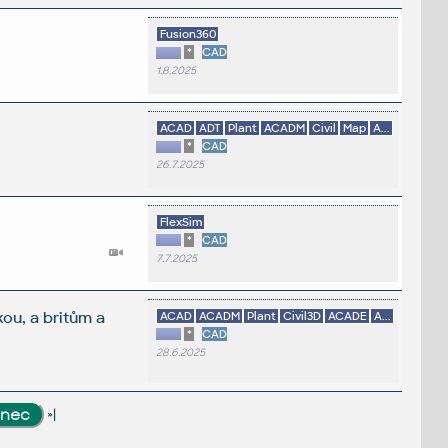
Fusion360
*
CAD
1.8.2025
ACAD
ADT
Plant
ACADM
Civil
Map
A...
*
CAD
26.7.2025
FlexSim
*
CAD
7.7.2025
u, a britům a
ACAD
ACADM
Plant
Civil3D
ACADE
A...
*
CAD
28.6.2025
»|