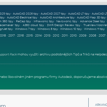
•
•
•
•
025 tipy
AutoCAD 2026 tipy
AutoCAD 2027 tipy
AutoCAD LT tipy
AutoCAD LT
•
•
•
tipy
AutoCAD Electrical tipy
AutoCAD Architecture tipy
AutoCAD Map 3D tipy
•
•
•
•
n 360 tipy
ReCap tipy
Infraworks tipy
Navisworks tipy
Advance Steel tipy
•
•
•
acemaker tipy
A360 cloud tipy
DWF/Design Review tipy
TrueView/VoloVie
•
•
•
•
gnJet tipy
Windows 7 tipy
Windows 8 tipy
Windows 10 tipy
Windows 11 tipy
2018
•
2017
•
2016
•
2015
•
2014
•
2013
•
2012
•
2011
•
2010
•
2009
•
2008
•
2007
pport Pack
mohou využít i archivu podrobnějších Tipů a Triků na
Helpdes
itu nebo libovolném jiném programu firmy Autodesk, doporučujeme absolv
um
ARKANC