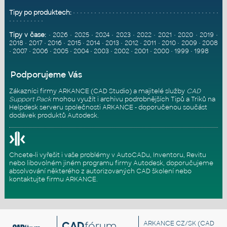
Tipy po produktech:
•
•
•
•
•
•
•
•
•
•
•
•
•
•
•
•
•
•
•
•
•
•
•
•
•
•
•
•
•
•
•
•
•
•
•
•
•
•
•
•
•
•
•
•
•
•
•
•
•
•
•
Tipy v čase:
•
2026
•
2025
•
2024
•
2023
•
2022
•
2021
•
2020
•
2019
•
2018
•
2017
•
2016
•
2015
•
2014
•
2013
•
2012
•
2011
•
2010
•
2009
•
2008
•
2007
•
2006
•
2005
•
2004
•
2003
•
2002
•
2001
•
2000
•
1999
•
1998
Podporujeme Vás
Zákazníci firmy ARKANCE (CAD Studio) a majitelé služby
CAD
Support Pack
mohou využít i archivu podrobnějších Tipů a Triků na
Helpdesk serveru
společnosti ARKANCE - doporučenou součást
dodávek produktů Autodesk.
Chcete-li vyřešit i vaše problémy v AutoCADu, Inventoru, Revitu
nebo libovolném jiném programu firmy Autodesk, doporučujeme
absolvování některého z autorizovaných
CAD školení
nebo
kontaktujte firmu ARKANCE
.
CAD
fórum
ARKANCE CZ/SK
(CAD