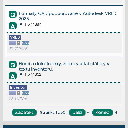
Formáty CAD podporované v Autodesk VRED
Q
2026.
Tip 14834
A
VRED
*
CAD
19.12.2025
Horní a dolní indexy, zlomky a tabulátory v
Q
textu Inventoru.
Tip 14802
A
Inventor
*
CAD
25.11.2025
»
»|
Stránka 1 z 50