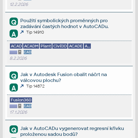
12.2.2026
Použití symbolických proměnných pro
Q
zadávání častých hodnot v AutoCADu.
Tip 14910
A
ACAD
ACADM
Plant
Civil3D
ACADE
A...
*
CAD
8.2.2026
Jak v Autodesk Fusion obalit náčrt na
Q
válcovou plochu?
Tip 14872
A
Fusion360
*
CAD
17.1.2026
Jak v AutoCADu vygenerovat regresní křivku
Q
proloženou sadou bodů?