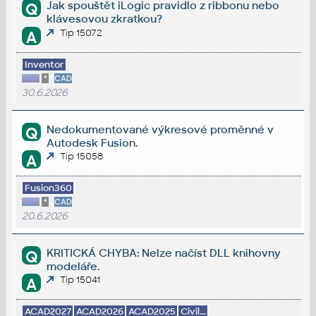
Jak spouštět iLogic pravidlo z ribbonu nebo
Q
klávesovou zkratkou?
Tip 15072
A
Inventor
*
CAD
30.6.2026
Nedokumentované výkresové proměnné v
Q
Autodesk Fusion.
Tip 15058
A
Fusion360
*
CAD
20.6.2026
KRITICKÁ CHYBA: Nelze načíst DLL knihovny
Q
modeláře.
Tip 15041
A
ACAD2027
ACAD2026
ACAD2025
Civil...