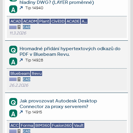
hladiny DWG? (LAYER proměnné)
Tip 14940
A
ACAD
ACADM
Plant
Civil3D
ACADE
A...
*
CAD
11.3.2026
Hromadné přidání hypertextových odkazů do
Q
PDF v Bluebeam Revu.
Tip 14928
A
Bluebeam
Revu
*
CAD
26.2.2026
Jak provozovat Autodesk Desktop
Q
Connector za proxy serverem?
Tip 14915
A
ACC
Forma
BIM360
Fusion360
Vault
*
CAD