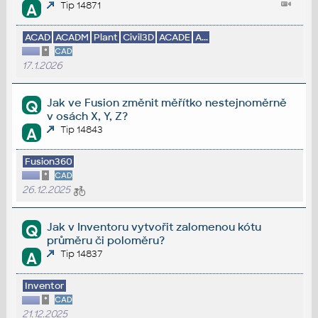
Tip 14871
A
ACAD
ACADM
Plant
Civil3D
ACADE
A...
*
CAD
17.1.2026
Jak ve Fusion změnit měřítko nestejnoměrně
Q
v osách X, Y, Z?
Tip 14843
A
Fusion360
*
CAD
26.12.2025
Jak v Inventoru vytvořit zalomenou kótu
Q
průměru či poloměru?
Tip 14837
A
Inventor
*
CAD
21.12.2025