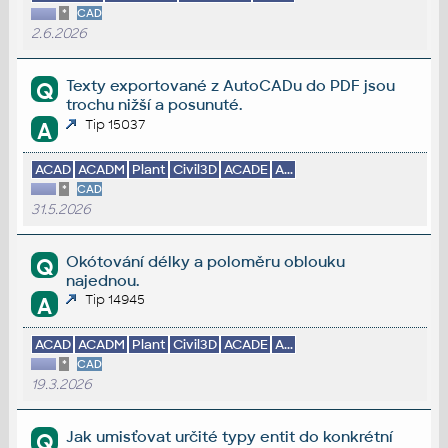
*
CAD
2.6.2026
Texty exportované z AutoCADu do PDF jsou
Q
trochu nižší a posunuté.
Tip 15037
A
ACAD
ACADM
Plant
Civil3D
ACADE
A...
*
CAD
31.5.2026
Okótování délky a poloměru oblouku
Q
najednou.
Tip 14945
A
ACAD
ACADM
Plant
Civil3D
ACADE
A...
*
CAD
19.3.2026
Jak umisťovat určité typy entit do konkrétní
Q