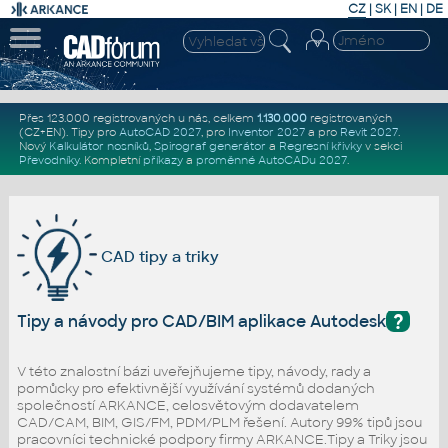
CZ
|
SK
|
EN
|
DE
Přes 123.000 registrovaných u nás, celkem
1.130.000
registrovaných
(CZ+EN)
. Tipy pro
AutoCAD 2027
, pro
Inventor 2027
a pro
Revit 2027
.
Nový
Kalkulátor nosníků
,
Spirograf generátor
a
Regresní křivky
v sekci
Převodníky
.
Kompletní
příkazy
a
proměnné AutoCADu 2027
.
CAD tipy a triky
?
Tipy a návody pro CAD/BIM aplikace Autodesk
V této znalostní bázi uveřejňujeme tipy, návody, rady a
pomůcky pro efektivnější využívání systémů dodaných
společností ARKANCE, celosvětovým dodavatelem
CAD/CAM, BIM, GIS/FM, PDM/PLM řešení. Autory 99% tipů jsou
pracovníci technické podpory firmy ARKANCE.Tipy a Triky jsou