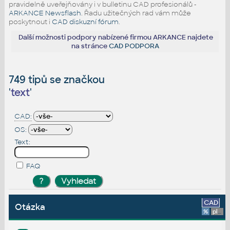
pravidelně uveřejňovány i v bulletinu CAD profesionálů -
ARKANCE Newsflash
. Řadu užitečných rad vám může
poskytnout i
CAD diskuzní fórum
.
Další možnosti podpory nabízené firmou ARKANCE najdete
na stránce
CAD PODPORA
749 tipů se značkou
'
text
'
CAD:
OS:
Text:
FAQ
CAD
Otázka
%
platforma