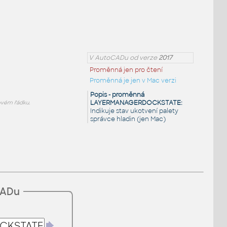
V AutoCADu od verze
2017
Proměnná jen pro čtení
Proměnná je jen v Mac verzi
Popis - proměnná
LAYERMANAGERDOCKSTATE:
vém řádku.
Indikuje stav ukotvení palety
správce hladin (jen Mac)
CADu