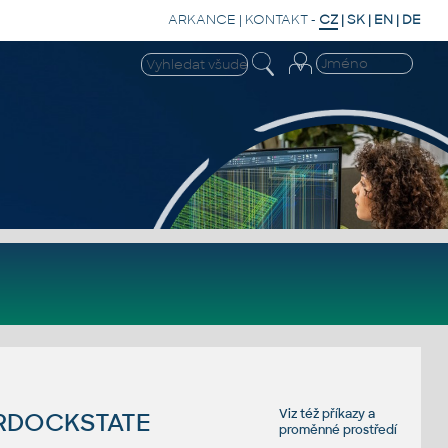
ARKANCE
|
KONTAKT
-
CZ
|
SK
|
EN
|
DE
Viz též
příkazy
a
ERDOCKSTATE
proměnné prostředí