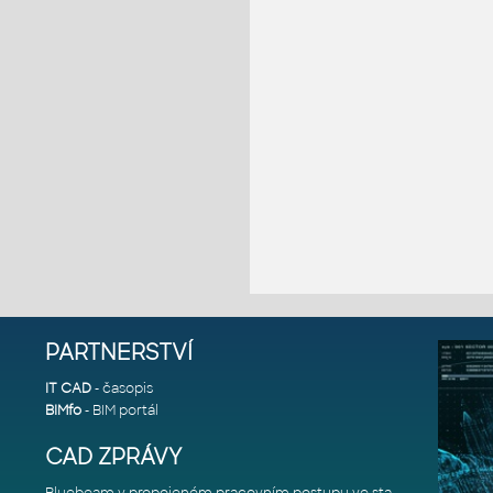
PARTNERSTVÍ
IT CAD
- časopis
BIMfo
- BIM portál
CAD ZPRÁVY