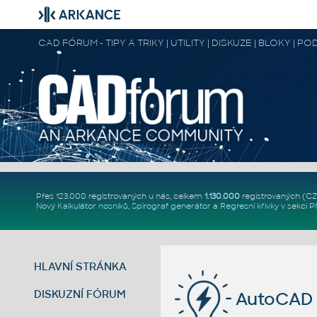
CAD FÓRUM - TIPY A TRIKY | UTILITY | DISKUZE | BLOKY |
Přes 123.000 registrovaných u nás, celkem
1.130.000
registrovaných (C
Nový
Kalkulátor nosníků
,
Spirograf generátor
a
Regresní křivky
v sekci
P
HLAVNÍ STRÁNKA
DISKUZNÍ FÓRUM
AutoCAD 