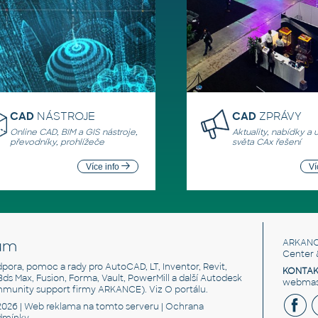
CAD
NÁSTROJE
CAD
ZPRÁVY
Online CAD, BIM a GIS nástroje,
Aktuality, nabídky a 
převodníky, prohlížeče
světa CAx řešení
Více info
Ví
um
ARKANC
Center 
odpora, pomoc a rady pro AutoCAD, LT, Inventor, Revit,
KONTAK
 3ds Max, Fusion, Forma, Vault, PowerMill a další Autodesk
webmast
mmunity support firmy ARKANCE). Viz
O portálu
.
2026 |
Web reklama
na tomto serveru |
Ochrana