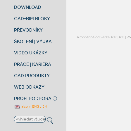
DOWNLOAD
CAD+BIM BLOKY
PŘEVODNÍKY
Proměnné od verze:
R12
|
R13
|
R1
ŠKOLENÍ | VÝUKA
VIDEO UKÁZKY
PRÁCE | KARIÉRA
CAD PRODUKTY
WEB ODKAZY
PROFI PODPORA
ⓘ
also in ENGLISH