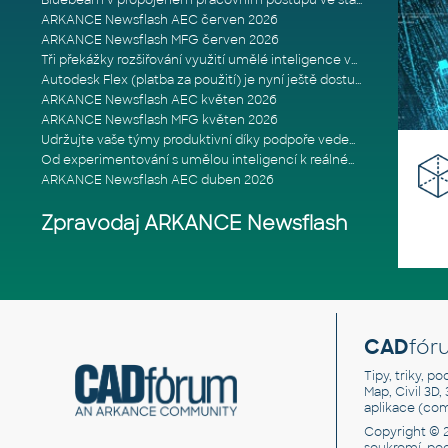
Bluebeam v propojeném pracovním postupu ve stavebnictví: Proč je int
ARKANCE Newsflash AEC červen 2026
ARKANCE Newsflash MFG červen 2026
Tři překážky rozšiřování využití umělé inteligence ve stavebním prům
Autodesk Flex (platba za použití) je nyní ještě dostupnější
ARKANCE Newsflash AEC květen 2026
ARKANCE Newsflash MFG květen 2026
Udržujte vaše týmy produktivní díky podpoře vedené odborníky
Od experimentování s umělou inteligencí k reálnému dopadu na podniká
ARKANCE Newsflash AEC duben 2026
Zpravodaj ARKANCE Newsflash
CAD
fór
Tipy, triky, p
Map, Civil 3D,
aplikace (co
Copyright © 