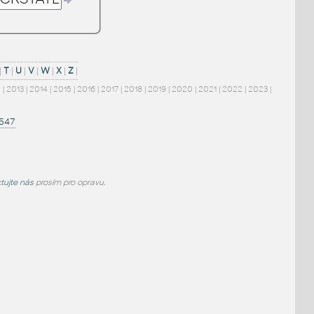
|
T
|
U
|
V
|
W
|
X
|
Z
|
2
|
2013
|
2014
|
2015
|
2016
|
2017
|
2018
|
2019
|
2020
|
2021
|
2022
|
2023
|
1547
tujte nás
prosím pro opravu.