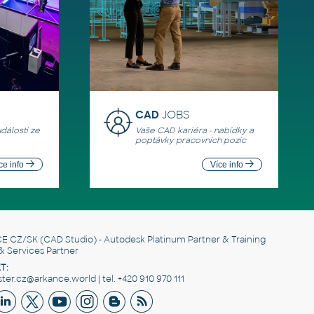
CAD
JOBS
události ze
Vaše CAD kariéra - nabídky a
poptávky pracovních pozic
ce info
Více info
E CZ/SK
(CAD Studio) - Autodesk Platinum Partner & Training
& Services Partner
T:
er.cz@arkance.world | tel. +420 910 970 111