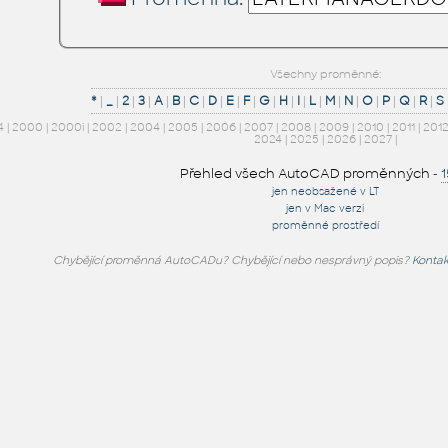
Všechny proměnné:
*
|
_
|
2
|
3
|
A
|
B
|
C
|
D
|
E
|
F
|
G
|
H
|
I
|
L
|
M
|
N
|
O
|
P
|
Q
|
R
|
S
4
|
2000
|
2000i
|
2002
|
2004
|
2005
|
2006
|
2007
|
2008
|
2009
|
2010
|
2011
|
201
2024
|
2025
|
2026
|
2027
|
Přehled všech AutoCAD proměnných
-
jen neobsažené v LT
jen v Mac verzi
proměnné prostředí
Chybějící proměnná AutoCADu? Chybějící nebo nesprávný popis?
Kontak