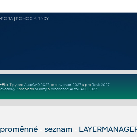
 PODPORA | POMOC A RADY
Z+EN)
. Tipy pro
AutoCAD 2027
, pro
Inventor 2027
a pro
Revit 2027
.
řevodníky
.
Kompletní
příkazy
a
proměnné AutoCADu 2027
.
proměnné - seznam - LAYERMANAG