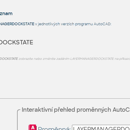
eznam
NAGERDOCKSTATE
v jednotlivých verzích programu AutoCAD:
DOCKSTATE
DOCKSTATE
zobrazíte nebo změníte zadáním LAYERMANAGERDOCKSTATE na příkazo
Interaktivní přehled proměnných Auto
Proměnná: