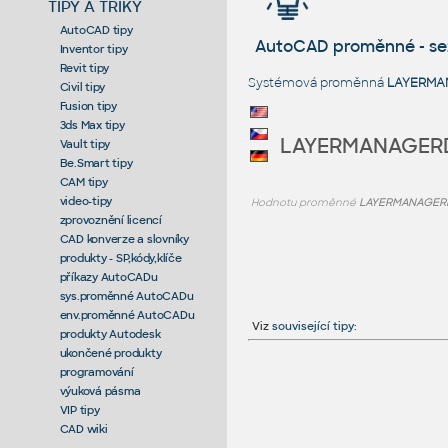
TIPY A TRIKY
AutoCAD tipy
AutoCAD proměnné - s
Inventor tipy
Revit tipy
Systémová proměnná
LAYERMA
Civil tipy
Fusion tipy
3ds Max tipy
LAYERMANAGER
Vault tipy
Be.Smart tipy
CAM tipy
video-tipy
Hodnotu proměnné
LAYERMANAGER
zprovoznění licencí
CAD konverze a slovníky
produkty - SP,kódy,klíče
příkazy AutoCADu
sys.proměnné AutoCADu
env.proměnné AutoCADu
Viz
související tipy
:
produkty Autodesk
ukončené produkty
programování
výuková pásma
VIP tipy
CAD wiki