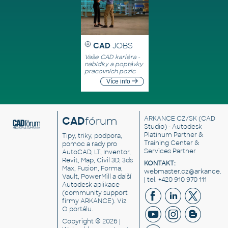
CAD
JOBS
Vaše CAD kariéra -
nabídky a poptávky
pracovních pozic
Více info
CAD
fórum
ARKANCE CZ/SK
(CAD
Studio) - Autodesk
Platinum Partner &
Tipy, triky, podpora,
Training Center &
pomoc a rady pro
Services Partner
AutoCAD, LT, Inventor,
Revit, Map, Civil 3D, 3ds
KONTAKT:
Max, Fusion, Forma,
webmaster.cz@arkance.w
Vault, PowerMill a další
| tel. +420 910 970 111
Autodesk aplikace
(community support
firmy ARKANCE). Viz
O portálu
.
Copyright © 2026 |