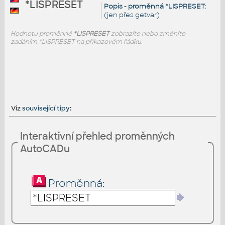
*LISPRESET
Popis - proměnná *LISPRESET:
(jen přes getvar)
Hodnotu proměnné
*LISPRESET
zobrazíte nebo změníte
zadáním *LISPRESET na příkazovém řádku.
Viz
související tipy
:
Interaktivní přehled proměnných
AutoCADu
Proměnná: