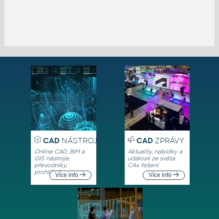
CAD
NÁSTROJE
CAD
ZPRÁVY
Online CAD, BIM a
Aktuality, nabídky a
GIS nástroje,
události ze světa
převodníky,
CAx řešení
prohlížeče
Více info
Více info