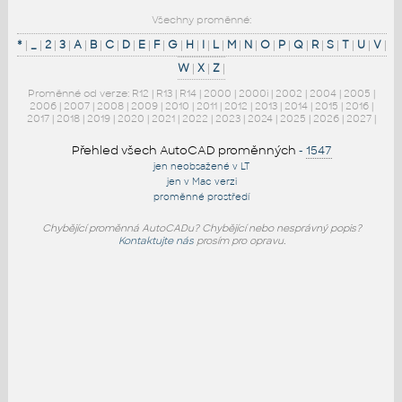
Všechny proměnné:
*
|
_
|
2
|
3
|
A
|
B
|
C
|
D
|
E
|
F
|
G
|
H
|
I
|
L
|
M
|
N
|
O
|
P
|
Q
|
R
|
S
|
T
|
U
|
V
|
W
|
X
|
Z
|
Proměnné od verze:
R12
|
R13
|
R14
|
2000
|
2000i
|
2002
|
2004
|
2005
|
2006
|
2007
|
2008
|
2009
|
2010
|
2011
|
2012
|
2013
|
2014
|
2015
|
2016
|
2017
|
2018
|
2019
|
2020
|
2021
|
2022
|
2023
|
2024
|
2025
|
2026
|
2027
|
Přehled všech AutoCAD proměnných
-
1547
jen neobsažené v LT
jen v Mac verzi
proměnné prostředí
Chybějící proměnná AutoCADu? Chybějící nebo nesprávný popis?
Kontaktujte nás
prosím pro opravu.