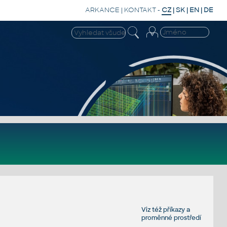
ARKANCE
|
KONTAKT
-
CZ
|
SK
|
EN
|
DE
Viz též
příkazy
a
proměnné prostředí