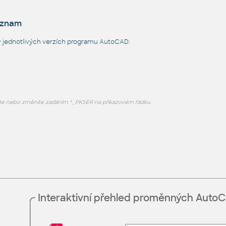
eznam
 jednotlivých verzích programu AutoCAD:
te nebo změníte zadáním *_PKSER na příkazovém řádku.
Interaktivní přehled proměnných Auto