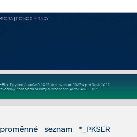
 PODPORA | POMOC A RADY
Z+EN)
. Tipy pro
AutoCAD 2027
, pro
Inventor 2027
a pro
Revit 2027
.
řevodníky
.
Kompletní
příkazy
a
proměnné AutoCADu 2027
.
proměnné - seznam - *_PKSER