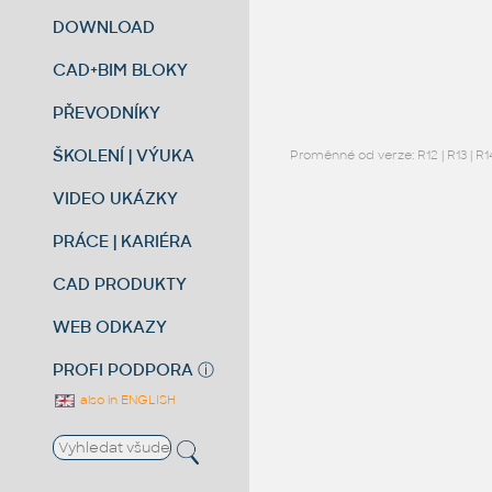
DOWNLOAD
CAD+BIM BLOKY
PŘEVODNÍKY
ŠKOLENÍ | VÝUKA
Proměnné od verze:
R12
|
R13
|
R1
VIDEO UKÁZKY
PRÁCE | KARIÉRA
CAD PRODUKTY
WEB ODKAZY
PROFI PODPORA
ⓘ
also in ENGLISH