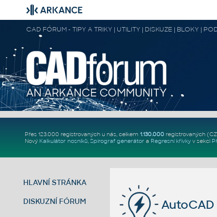
CAD FÓRUM - TIPY A TRIKY | UTILITY | DISKUZE | BLOKY |
Přes 123.000 registrovaných u nás, celkem
1.130.000
registrovaných (C
Nový
Kalkulátor nosníků
,
Spirograf generátor
a
Regresní křivky
v sekci
P
HLAVNÍ STRÁNKA
DISKUZNÍ FÓRUM
AutoCAD 