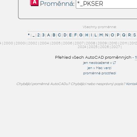
Proměnná:
Všechny proměnné:
*
|
_
|
2
|
3
|
A
|
B
|
C
|
D
|
E
|
F
|
G
|
H
|
I
|
L
|
M
|
N
|
O
|
P
|
Q
|
R
|
S
4
|
2000
|
2000i
|
2002
|
2004
|
2005
|
2006
|
2007
|
2008
|
2009
|
2010
|
2011
|
201
2024
|
2025
|
2026
|
2027
|
Přehled všech AutoCAD proměnných
-
jen neobsažené v LT
jen v Mac verzi
proměnné prostředí
Chybějící proměnná AutoCADu? Chybějící nebo nesprávný popis?
Kontak