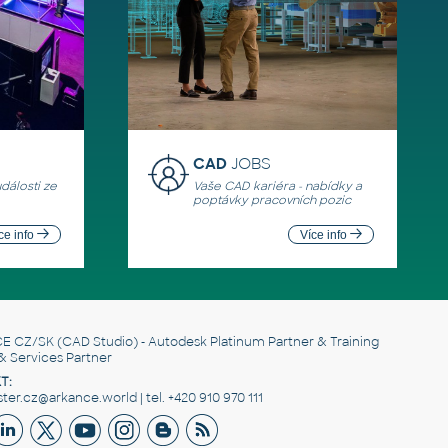
CAD
JOBS
události ze
Vaše CAD kariéra - nabídky a
poptávky pracovních pozic
ce info
Více info
E CZ/SK
(CAD Studio) - Autodesk Platinum Partner & Training
& Services Partner
T:
er.cz@arkance.world | tel. +420 910 970 111