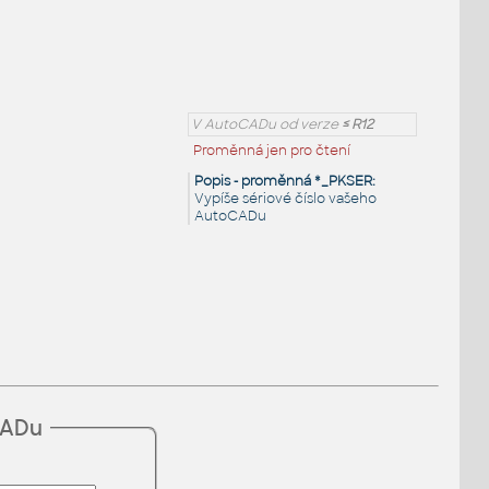
V AutoCADu od verze
≤ R12
Proměnná jen pro čtení
Popis - proměnná *_PKSER:
Vypíše sériové číslo vašeho
AutoCADu
CADu