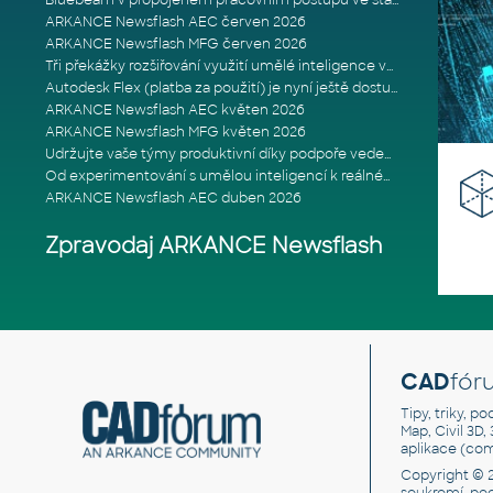
Bluebeam v propojeném pracovním postupu ve stavebnictví: Proč je int
ARKANCE Newsflash AEC červen 2026
ARKANCE Newsflash MFG červen 2026
Tři překážky rozšiřování využití umělé inteligence ve stavebním prům
Autodesk Flex (platba za použití) je nyní ještě dostupnější
ARKANCE Newsflash AEC květen 2026
ARKANCE Newsflash MFG květen 2026
Udržujte vaše týmy produktivní díky podpoře vedené odborníky
Od experimentování s umělou inteligencí k reálnému dopadu na podniká
ARKANCE Newsflash AEC duben 2026
Zpravodaj ARKANCE Newsflash
CAD
fór
Tipy, triky, p
Map, Civil 3D,
aplikace (co
Copyright © 