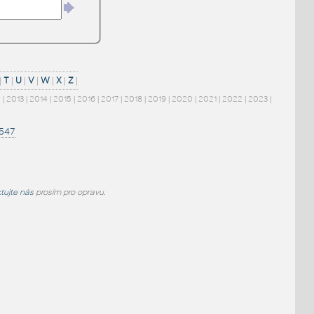
|
T
|
U
|
V
|
W
|
X
|
Z
|
2
|
2013
|
2014
|
2015
|
2016
|
2017
|
2018
|
2019
|
2020
|
2021
|
2022
|
2023
|
1547
tujte nás
prosím pro opravu.