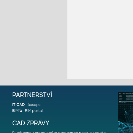
PARTNERSTVÍ
IT CAD
- časopis
BIMfo
- BIM portál
CAD ZPRÁVY