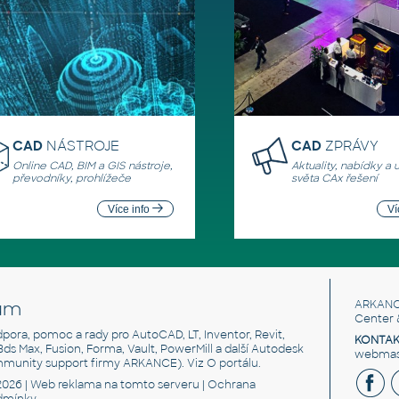
CAD
NÁSTROJE
CAD
ZPRÁVY
Online CAD, BIM a GIS nástroje,
Aktuality, nabídky a 
převodníky, prohlížeče
světa CAx řešení
Více info
Ví
um
ARKANC
Center 
odpora, pomoc a rady pro AutoCAD, LT, Inventor, Revit,
KONTAK
 3ds Max, Fusion, Forma, Vault, PowerMill a další Autodesk
webmast
mmunity support firmy ARKANCE). Viz
O portálu
.
2026 |
Web reklama
na tomto serveru |
Ochrana