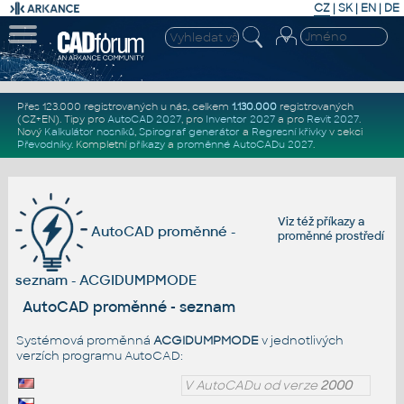
CZ
|
SK
|
EN
|
DE
Přes 123.000 registrovaných u nás, celkem
1.130.000
registrovaných
(CZ+EN)
. Tipy pro
AutoCAD 2027
, pro
Inventor 2027
a pro
Revit 2027
.
Nový
Kalkulátor nosníků
,
Spirograf generátor
a
Regresní křivky
v sekci
Převodníky
.
Kompletní
příkazy
a
proměnné AutoCADu 2027
.
Viz též
příkazy
a
AutoCAD proměnné -
proměnné prostředí
seznam - ACGIDUMPMODE
AutoCAD proměnné - seznam
Systémová proměnná
ACGIDUMPMODE
v jednotlivých
verzích programu AutoCAD:
V AutoCADu od verze
2000