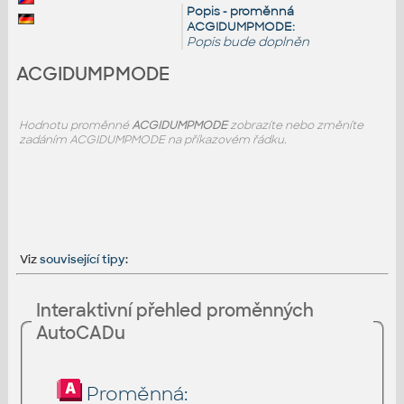
Popis - proměnná
ACGIDUMPMODE:
Popis bude doplněn
ACGIDUMPMODE
Hodnotu proměnné
ACGIDUMPMODE
zobrazíte nebo změníte
zadáním ACGIDUMPMODE na příkazovém řádku.
Viz
související tipy
:
Interaktivní přehled proměnných
AutoCADu
Proměnná: