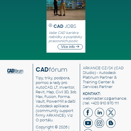
CAD
JOBS
Vaše CAD kariéra -
nabídky a poptávky
pracovních pozic
Více info
CAD
fórum
ARKANCE CZ/SK
(CAD
Studio) - Autodesk
Platinum Partner &
Tipy, triky, podpora,
Training Center &
pomoc a rady pro
Services Partner
AutoCAD, LT, Inventor,
Revit, Map, Civil 3D, 3ds
KONTAKT:
Max, Fusion, Forma,
webmaster.cz@arkance.w
Vault, PowerMill a další
| tel. +420 910 970 111
Autodesk aplikace
(community support
firmy ARKANCE). Viz
O portálu
.
Copyright © 2026 |