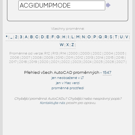
Všechny proměnné:
*
|
_
|
2
|
3
|
A
|
B
|
C
|
D
|
E
|
F
|
G
|
H
|
I
|
L
|
M
|
N
|
O
|
P
|
Q
|
R
|
S
|
T
|
U
|
V
|
W
|
X
|
Z
|
Proměnné od verze:
R12
|
R13
|
R14
|
2000
|
2000i
|
2002
|
2004
|
2005
|
2006
|
2007
|
2008
|
2009
|
2010
|
2011
|
2012
|
2013
|
2014
|
2015
|
2016
|
2017
|
2018
|
2019
|
2020
|
2021
|
2022
|
2023
|
2024
|
2025
|
2026
|
2027
|
Přehled všech AutoCAD proměnných
-
1547
jen neobsažené v LT
jen v Mac verzi
proměnné prostředí
Chybějící proměnná AutoCADu? Chybějící nebo nesprávný popis?
Kontaktujte nás
prosím pro opravu.