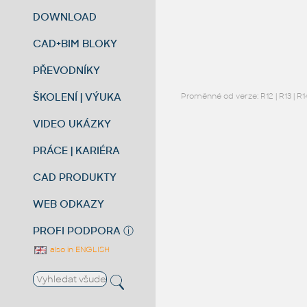
DOWNLOAD
CAD+BIM BLOKY
PŘEVODNÍKY
ŠKOLENÍ | VÝUKA
Proměnné od verze:
R12
|
R13
|
R1
VIDEO UKÁZKY
PRÁCE | KARIÉRA
CAD PRODUKTY
WEB ODKAZY
PROFI PODPORA
ⓘ
also in ENGLISH