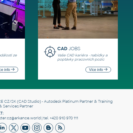
CAD
JOBS
události ze
Vaše CAD kariéra - nabídky a
poptávky pracovních pozic
ce info
Více info
E CZ/SK
(CAD Studio) - Autodesk Platinum Partner & Training
& Services Partner
T:
er.cz@arkance.world | tel. +420 910 970 111