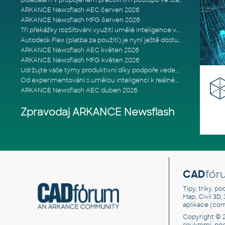
Bluebeam v propojeném pracovním postupu ve stavebnictví: Proč je int
ARKANCE Newsflash AEC červen 2026
ARKANCE Newsflash MFG červen 2026
Tři překážky rozšiřování využití umělé inteligence ve stavebním prům
Autodesk Flex (platba za použití) je nyní ještě dostupnější
ARKANCE Newsflash AEC květen 2026
ARKANCE Newsflash MFG květen 2026
Udržujte vaše týmy produktivní díky podpoře vedené odborníky
Od experimentování s umělou inteligencí k reálnému dopadu na podniká
ARKANCE Newsflash AEC duben 2026
Zpravodaj ARKANCE Newsflash
CAD
fór
Tipy, triky, p
Map, Civil 3D,
aplikace (co
Copyright © 