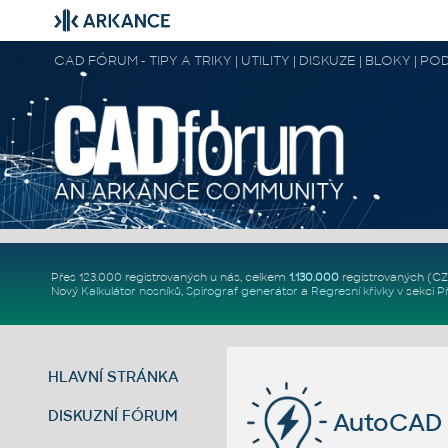
CAD FÓRUM - TIPY A TRIKY | UTILITY | DISKUZE | BLOKY |
Přes 123.000 registrovaných u nás, celkem
1.130.000
registrovaných (C
Nový
Kalkulátor nosníků
,
Spirograf generátor
a
Regresní křivky
v sekci
P
HLAVNÍ STRÁNKA
DISKUZNÍ FÓRUM
AutoCAD 