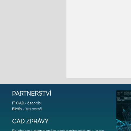
PARTNERSTVÍ
IT CAD
- časopis
BIMfo
- BIM portál
CAD ZPRÁVY