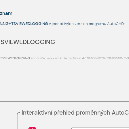
eznam
YINSIGHTSVIEWEDLOGGING
v jednotlivých verzích programu AutoCAD:
HTSVIEWEDLOGGING
HTSVIEWEDLOGGING
zobrazíte nebo změníte zadáním ACTIVITYINSIGHTSVIEWEDLOG
Interaktivní přehled proměnných Auto