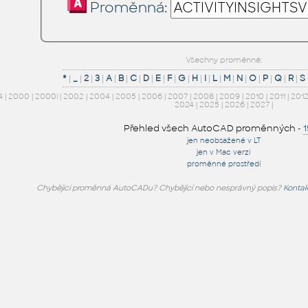
Proměnná:
Všechny proměnné:
*
|
_
|
2
|
3
|
A
|
B
|
C
|
D
|
E
|
F
|
G
|
H
|
I
|
L
|
M
|
N
|
O
|
P
|
Q
|
R
|
S
4
|
2000
|
2000i
|
2002
|
2004
|
2005
|
2006
|
2007
|
2008
|
2009
|
2010
|
2011
|
201
2024
|
2025
|
2026
|
2027
|
Přehled všech AutoCAD proměnných
-
jen neobsažené v LT
jen v Mac verzi
proměnné prostředí
Chybějící proměnná AutoCADu? Chybějící nebo nesprávný popis?
Kontak