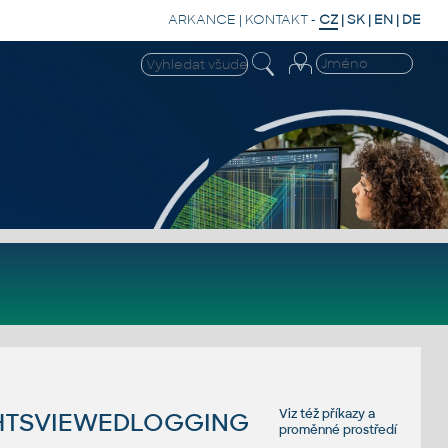
ARKANCE
|
KONTAKT
-
CZ
|
SK
|
EN
|
DE
Viz též
příkazy
a
IGHTSVIEWEDLOGGING
proměnné prostředí