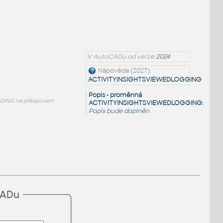
V AutoCADu od verze
2024
Nápověda (2027):
ACTIVITYINSIGHTSVIEWEDLOGGING
Popis - proměnná
GING na příkazovém
ACTIVITYINSIGHTSVIEWEDLOGGING:
Popis bude doplněn
CADu