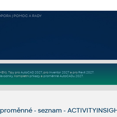
 PODPORA | POMOC A RADY
Z+EN)
. Tipy pro
AutoCAD 2027
, pro
Inventor 2027
a pro
Revit 2027
.
řevodníky
.
Kompletní
příkazy
a
proměnné AutoCADu 2027
.
proměnné - seznam - ACTIVITYINS