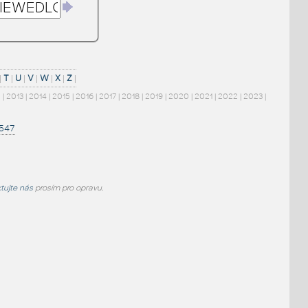
|
T
|
U
|
V
|
W
|
X
|
Z
|
2
|
2013
|
2014
|
2015
|
2016
|
2017
|
2018
|
2019
|
2020
|
2021
|
2022
|
2023
|
1547
tujte nás
prosím pro opravu.