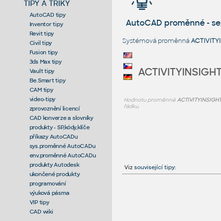
TIPY A TRIKY
AutoCAD tipy
AutoCAD proměnné - s
Inventor tipy
Revit tipy
Systémová proměnná
ACTIVIT
Civil tipy
Fusion tipy
3ds Max tipy
ACTIVITYINSIG
Vault tipy
Be.Smart tipy
CAM tipy
video-tipy
Hodnotu proměnné
ACTIVITYINSIG
řádku.
zprovoznění licencí
CAD konverze a slovníky
produkty - SP,kódy,klíče
příkazy AutoCADu
sys.proměnné AutoCADu
env.proměnné AutoCADu
produkty Autodesk
Viz
související tipy
:
ukončené produkty
programování
výuková pásma
VIP tipy
CAD wiki