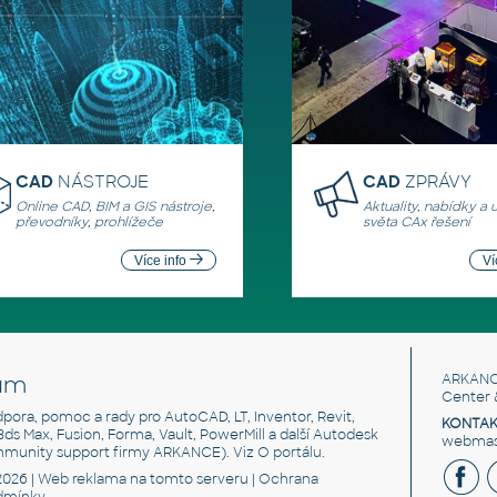
CAD
NÁSTROJE
CAD
ZPRÁVY
Online CAD, BIM a GIS nástroje,
Aktuality, nabídky a 
převodníky, prohlížeče
světa CAx řešení
Více info
Ví
um
ARKANC
Center 
odpora, pomoc a rady pro AutoCAD, LT, Inventor, Revit,
KONTAK
 3ds Max, Fusion, Forma, Vault, PowerMill a další Autodesk
webmast
mmunity support firmy ARKANCE). Viz
O portálu
.
2026 |
Web reklama
na tomto serveru |
Ochrana