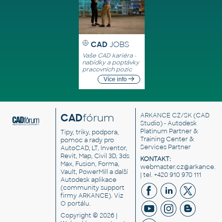
CAD
JOBS
Vaše CAD kariéra -
nabídky a poptávky
pracovních pozic
Více info
CAD
fórum
ARKANCE CZ/SK
(CAD
Studio) - Autodesk
Platinum Partner &
Tipy, triky, podpora,
Training Center &
pomoc a rady pro
Services Partner
AutoCAD, LT, Inventor,
Revit, Map, Civil 3D, 3ds
KONTAKT:
Max, Fusion, Forma,
webmaster.cz@arkance.w
Vault, PowerMill a další
| tel. +420 910 970 111
Autodesk aplikace
(community support
firmy ARKANCE). Viz
O portálu
.
Copyright © 2026 |