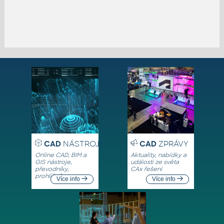
CAD
NÁSTROJE
CAD
ZPRÁVY
Online CAD, BIM a
Aktuality, nabídky a
GIS nástroje,
události ze světa
převodníky,
CAx řešení
prohlížeče
Více info
Více info