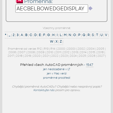
Proměnná:
Všechny proměnné:
*
|
_
|
2
|
3
|
A
|
B
|
C
|
D
|
E
|
F
|
G
|
H
|
I
|
L
|
M
|
N
|
O
|
P
|
Q
|
R
|
S
|
T
|
U
|
V
|
W
|
X
|
Z
|
Proměnné od verze:
R12
|
R13
|
R14
|
2000
|
2000i
|
2002
|
2004
|
2005
|
2006
|
2007
|
2008
|
2009
|
2010
|
2011
|
2012
|
2013
|
2014
|
2015
|
2016
|
2017
|
2018
|
2019
|
2020
|
2021
|
2022
|
2023
|
2024
|
2025
|
2026
|
2027
|
Přehled všech AutoCAD proměnných
-
1547
jen neobsažené v LT
jen v Mac verzi
proměnné prostředí
Chybějící proměnná AutoCADu? Chybějící nebo nesprávný popis?
Kontaktujte nás
prosím pro opravu.