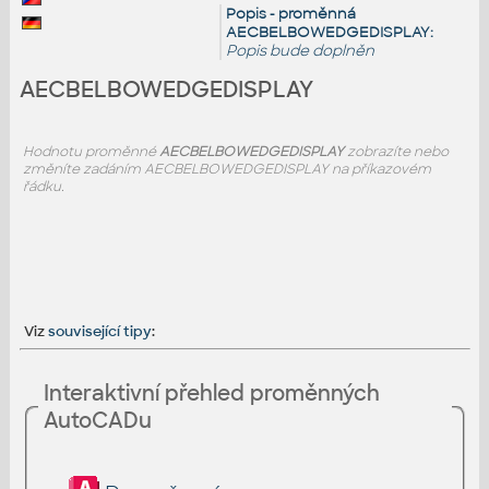
Popis - proměnná
AECBELBOWEDGEDISPLAY:
Popis bude doplněn
AECBELBOWEDGEDISPLAY
Hodnotu proměnné
AECBELBOWEDGEDISPLAY
zobrazíte nebo
změníte zadáním AECBELBOWEDGEDISPLAY na příkazovém
řádku.
Viz
související tipy
:
Interaktivní přehled proměnných
AutoCADu