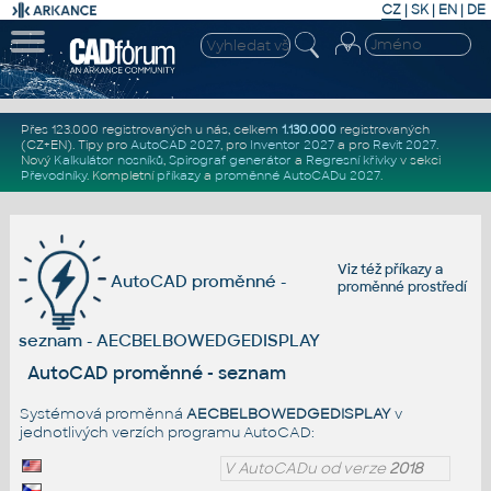
CZ
|
SK
|
EN
|
DE
Přes 123.000 registrovaných u nás, celkem
1.130.000
registrovaných
(CZ+EN)
. Tipy pro
AutoCAD 2027
, pro
Inventor 2027
a pro
Revit 2027
.
Nový
Kalkulátor nosníků
,
Spirograf generátor
a
Regresní křivky
v sekci
Převodníky
.
Kompletní
příkazy
a
proměnné AutoCADu 2027
.
Viz též
příkazy
a
AutoCAD proměnné -
proměnné prostředí
seznam - AECBELBOWEDGEDISPLAY
AutoCAD proměnné - seznam
Systémová proměnná
AECBELBOWEDGEDISPLAY
v
jednotlivých verzích programu AutoCAD:
V AutoCADu od verze
2018