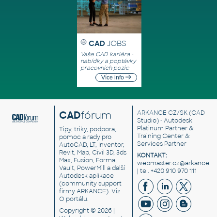
CAD
JOBS
Vaše CAD kariéra -
nabídky a poptávky
pracovních pozic
Více info
CAD
fórum
ARKANCE CZ/SK
(CAD
Studio) - Autodesk
Platinum Partner &
Tipy, triky, podpora,
Training Center &
pomoc a rady pro
Services Partner
AutoCAD, LT, Inventor,
Revit, Map, Civil 3D, 3ds
KONTAKT:
Max, Fusion, Forma,
webmaster.cz@arkance.w
Vault, PowerMill a další
| tel. +420 910 970 111
Autodesk aplikace
(community support
firmy ARKANCE). Viz
O portálu
.
Copyright © 2026 |