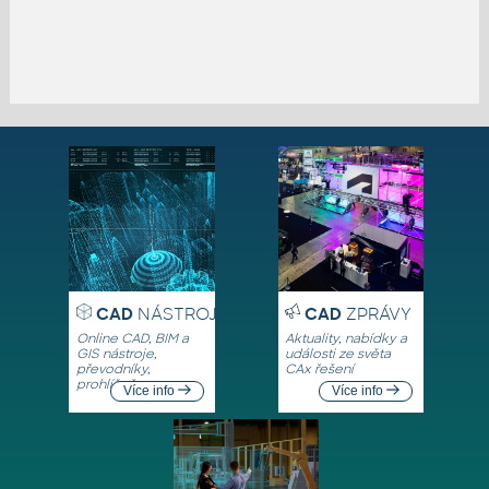
CAD
NÁSTROJE
CAD
ZPRÁVY
Online CAD, BIM a
Aktuality, nabídky a
GIS nástroje,
události ze světa
převodníky,
CAx řešení
prohlížeče
Více info
Více info