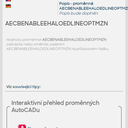
Popis - proměnná
AECBENABLEEHALOEDLINEOPTMZ
Popis bude doplněn
AECBENABLEEHALOEDLINEOPTMZN
Hodnotu proměnné
AECBENABLEEHALOEDLINEOPTMZN
zobrazíte nebo změníte zadáním
AECBENABLEEHALOEDLINEOPTMZN na příkazovém řádku.
Viz
související tipy
:
Interaktivní přehled proměnných
AutoCADu