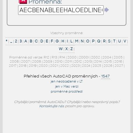
Proměnná:
Všechny proměnné:
*
|
_
|
2
|
3
|
A
|
B
|
C
|
D
|
E
|
F
|
G
|
H
|
I
|
L
|
M
|
N
|
O
|
P
|
Q
|
R
|
S
|
T
|
U
|
V
|
W
|
X
|
Z
|
Proměnné od verze:
R12
|
R13
|
R14
|
2000
|
2000i
|
2002
|
2004
|
2005
|
2006
|
2007
|
2008
|
2009
|
2010
|
2011
|
2012
|
2013
|
2014
|
2015
|
2016
|
2017
|
2018
|
2019
|
2020
|
2021
|
2022
|
2023
|
2024
|
2025
|
2026
|
2027
|
Přehled všech AutoCAD proměnných
-
1547
jen neobsažené v LT
jen v Mac verzi
proměnné prostředí
Chybějící proměnná AutoCADu? Chybějící nebo nesprávný popis?
Kontaktujte nás
prosím pro opravu.