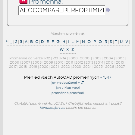
Proměnná:
Všechny proměnné:
*
|
_
|
2
|
3
|
A
|
B
|
C
|
D
|
E
|
F
|
G
|
H
|
I
|
L
|
M
|
N
|
O
|
P
|
Q
|
R
|
S
|
T
|
U
|
V
|
W
|
X
|
Z
|
Proměnné od verze:
R12
|
R13
|
R14
|
2000
|
2000i
|
2002
|
2004
|
2005
|
2006
|
2007
|
2008
|
2009
|
2010
|
2011
|
2012
|
2013
|
2014
|
2015
|
2016
|
2017
|
2018
|
2019
|
2020
|
2021
|
2022
|
2023
|
2024
|
2025
|
2026
|
2027
|
Přehled všech AutoCAD proměnných
-
1547
jen neobsažené v LT
jen v Mac verzi
proměnné prostředí
Chybějící proměnná AutoCADu? Chybějící nebo nesprávný popis?
Kontaktujte nás
prosím pro opravu.