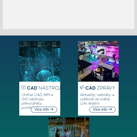
CAD
NÁSTROJE
CAD
ZPRÁVY
Online CAD, BIM a
Aktuality, nabídky a
GIS nástroje,
události ze světa
převodníky,
CAx řešení
prohlížeče
Více info
Více info