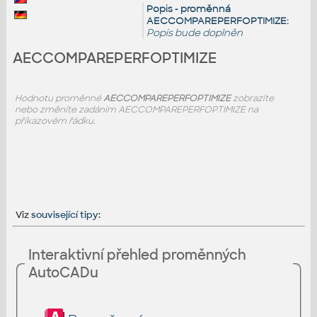
Popis - proměnná
AECCOMPAREPERFOPTIMIZE:
Popis bude doplněn
AECCOMPAREPERFOPTIMIZE
Hodnotu proměnné
AECCOMPAREPERFOPTIMIZE
zobrazíte
nebo změníte zadáním AECCOMPAREPERFOPTIMIZE na
příkazovém řádku.
Viz
související tipy
:
Interaktivní přehled proměnných
AutoCADu