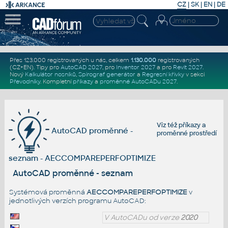
CZ
|
SK
|
EN
|
DE
Přes 123.000 registrovaných u nás, celkem
1.130.000
registrovaných
(CZ+EN)
. Tipy pro
AutoCAD 2027
, pro
Inventor 2027
a pro
Revit 2027
.
Nový
Kalkulátor nosníků
,
Spirograf generátor
a
Regresní křivky
v sekci
Převodníky
.
Kompletní
příkazy
a
proměnné AutoCADu 2027
.
Viz též
příkazy
a
AutoCAD proměnné -
proměnné prostředí
seznam - AECCOMPAREPERFOPTIMIZE
AutoCAD proměnné - seznam
Systémová proměnná
AECCOMPAREPERFOPTIMIZE
v
jednotlivých verzích programu AutoCAD:
V AutoCADu od verze
2020