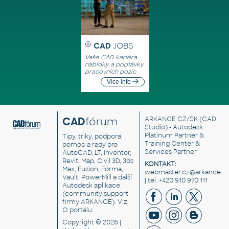
CAD
JOBS
Vaše CAD kariéra -
nabídky a poptávky
pracovních pozic
Více info
CAD
fórum
ARKANCE CZ/SK
(CAD
Studio) - Autodesk
Platinum Partner &
Tipy, triky, podpora,
Training Center &
pomoc a rady pro
Services Partner
AutoCAD, LT, Inventor,
Revit, Map, Civil 3D, 3ds
KONTAKT:
Max, Fusion, Forma,
webmaster.cz@arkance.w
Vault, PowerMill a další
| tel. +420 910 970 111
Autodesk aplikace
(community support
firmy ARKANCE). Viz
O portálu
.
Copyright © 2026 |