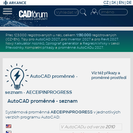
CZ
|
SK
|
EN
|
DE
Přes 123.000 registrovaných u nás, celkem
1.130.000
registrovaných
(CZ+EN)
. Tipy pro
AutoCAD 2027
, pro
Inventor 2027
a pro
Revit 2027
.
Nový
Kalkulátor nosníků
,
Spirograf generátor
a
Regresní křivky
v sekci
Převodníky
.
Kompletní
příkazy
a
proměnné AutoCADu 2027
.
Viz též
příkazy
a
AutoCAD proměnné -
proměnné prostředí
seznam - AECEIPINPROGRESS
AutoCAD proměnné - seznam
Systémová proměnná
AECEIPINPROGRESS
v jednotlivých
verzích programu AutoCAD:
V AutoCADu od verze
2010