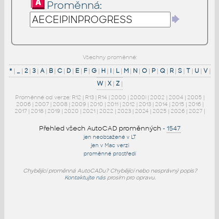
Proměnná:
Všechny proměnné:
*
|
_
|
2
|
3
|
A
|
B
|
C
|
D
|
E
|
F
|
G
|
H
|
I
|
L
|
M
|
N
|
O
|
P
|
Q
|
R
|
S
|
T
|
U
|
V
|
W
|
X
|
Z
|
Proměnné od verze:
R12
|
R13
|
R14
|
2000
|
2000i
|
2002
|
2004
|
2005
|
2006
|
2007
|
2008
|
2009
|
2010
|
2011
|
2012
|
2013
|
2014
|
2015
|
2016
|
2017
|
2018
|
2019
|
2020
|
2021
|
2022
|
2023
|
2024
|
2025
|
2026
|
2027
|
Přehled všech AutoCAD proměnných
-
1547
jen neobsažené v LT
jen v Mac verzi
proměnné prostředí
Chybějící proměnná AutoCADu? Chybějící nebo nesprávný popis?
Kontaktujte nás
prosím pro opravu.