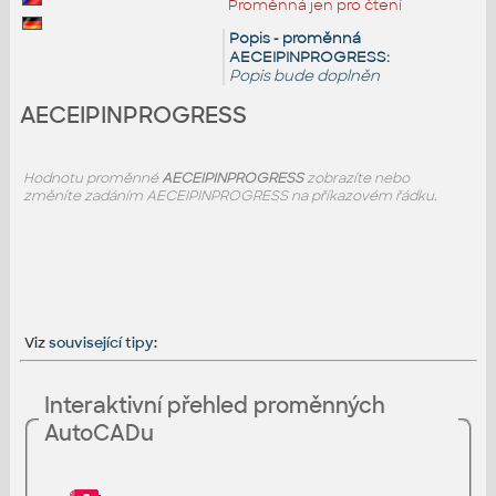
Proměnná jen pro čtení
Popis - proměnná
AECEIPINPROGRESS:
Popis bude doplněn
AECEIPINPROGRESS
Hodnotu proměnné
AECEIPINPROGRESS
zobrazíte nebo
změníte zadáním AECEIPINPROGRESS na příkazovém řádku.
Viz
související tipy
:
Interaktivní přehled proměnných
AutoCADu