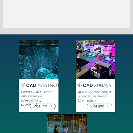
CAD
NÁSTROJE
CAD
ZPRÁVY
Online CAD, BIM a
Aktuality, nabídky a
GIS nástroje,
události ze světa
převodníky,
CAx řešení
prohlížeče
Více info
Více info