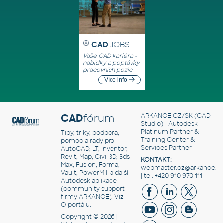
CAD
JOBS
Vaše CAD kariéra -
nabídky a poptávky
pracovních pozic
Více info
CAD
fórum
ARKANCE CZ/SK
(CAD
Studio) - Autodesk
Platinum Partner &
Tipy, triky, podpora,
Training Center &
pomoc a rady pro
Services Partner
AutoCAD, LT, Inventor,
Revit, Map, Civil 3D, 3ds
KONTAKT:
Max, Fusion, Forma,
webmaster.cz@arkance.w
Vault, PowerMill a další
| tel. +420 910 970 111
Autodesk aplikace
(community support
firmy ARKANCE). Viz
O portálu
.
Copyright © 2026 |