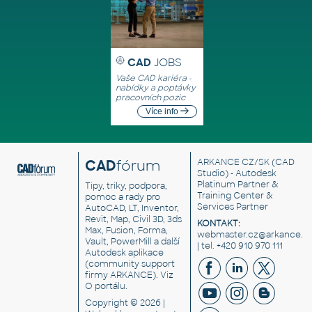
CAD
JOBS
Vaše CAD kariéra -
nabídky a poptávky
pracovních pozic
Více info
CAD
fórum
ARKANCE CZ/SK
(CAD
Studio) - Autodesk
Platinum Partner &
Tipy, triky, podpora,
Training Center &
pomoc a rady pro
Services Partner
AutoCAD, LT, Inventor,
Revit, Map, Civil 3D, 3ds
KONTAKT:
Max, Fusion, Forma,
webmaster.cz@arkance.w
Vault, PowerMill a další
| tel. +420 910 970 111
Autodesk aplikace
(community support
firmy ARKANCE). Viz
O portálu
.
Copyright © 2026 |