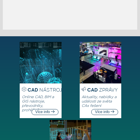
CAD
NÁSTROJE
CAD
ZPRÁVY
Online CAD, BIM a
Aktuality, nabídky a
GIS nástroje,
události ze světa
převodníky,
CAx řešení
prohlížeče
Více info
Více info