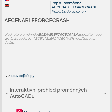
Popis - proměnná
AECENABLEFORCECRASH:
Popis bude doplněn
AECENABLEFORCECRASH
Hodnotu proměnné
AECENABLEFORCECRASH
zobrazíte nebo
změníte zadáním AECENABLEFORCECRASH na příkazovém
řádku.
Viz
související tipy
:
Interaktivní přehled proměnných
AutoCADu