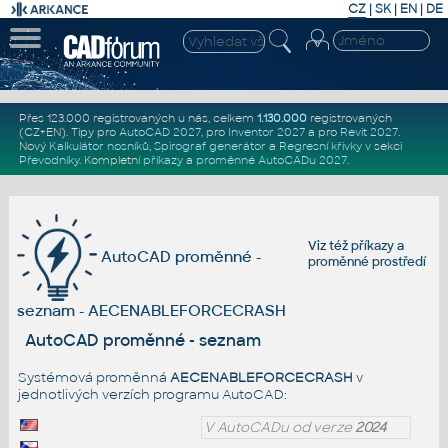
CZ
|
SK
|
EN
|
DE
Přes 123.000 registrovaných u nás, celkem
1.130.000
registrovaných
(CZ+EN)
. Tipy pro
AutoCAD 2027
, pro
Inventor 2027
a pro
Revit 2027
.
Nový
Kalkulátor nosníků
,
Spirograf generátor
a
Regresní křivky
v sekci
Převodníky
.
Kompletní
příkazy
a
proměnné AutoCADu 2027
.
Viz též
příkazy
a
AutoCAD proměnné -
proměnné prostředí
seznam - AECENABLEFORCECRASH
AutoCAD proměnné - seznam
Systémová proměnná
AECENABLEFORCECRASH
v
jednotlivých verzích programu AutoCAD:
V AutoCADu od verze
2024