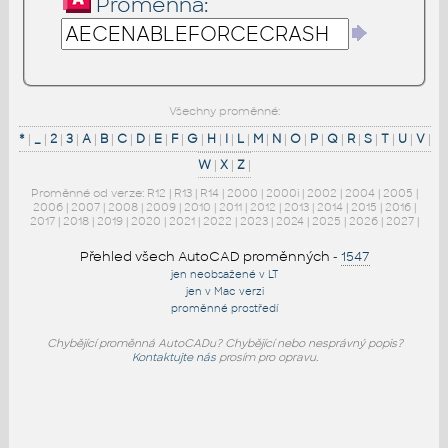
Proměnná:
Všechny proměnné:
*
|
_
|
2
|
3
|
A
|
B
|
C
|
D
|
E
|
F
|
G
|
H
|
I
|
L
|
M
|
N
|
O
|
P
|
Q
|
R
|
S
|
T
|
U
|
V
|
W
|
X
|
Z
|
Proměnné od verze:
R12
|
R13
|
R14
|
2000
|
2000i
|
2002
|
2004
|
2005
|
2006
|
2007
|
2008
|
2009
|
2010
|
2011
|
2012
|
2013
|
2014
|
2015
|
2016
|
2017
|
2018
|
2019
|
2020
|
2021
|
2022
|
2023
|
2024
|
2025
|
2026
|
2027
|
Přehled všech AutoCAD proměnných
-
1547
jen neobsažené v LT
jen v Mac verzi
proměnné prostředí
Chybějící proměnná AutoCADu? Chybějící nebo nesprávný popis?
Kontaktujte nás
prosím pro opravu.