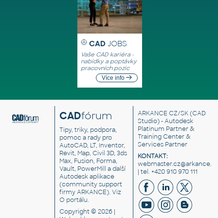
CAD
JOBS
Vaše CAD kariéra -
nabídky a poptávky
pracovních pozic
Více info
CAD
fórum
ARKANCE CZ/SK
(CAD
Studio) - Autodesk
Platinum Partner &
Tipy, triky, podpora,
Training Center &
pomoc a rady pro
Services Partner
AutoCAD, LT, Inventor,
Revit, Map, Civil 3D, 3ds
KONTAKT:
Max, Fusion, Forma,
webmaster.cz@arkance.w
Vault, PowerMill a další
| tel. +420 910 970 111
Autodesk aplikace
(community support
firmy ARKANCE). Viz
O portálu
.
Copyright © 2026 |