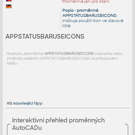
Proměnná jen pro čtení
Popis - proměnná
APPSTATUSBARUSEICONS:
Indikuje použití ikon ve stavové
liště
APPSTATUSBARUSEICONS
Hodnotu proměnné
APPSTATUSBARUSEICONS
zobrazíte nebo
změníte zadáním APPSTATUSBARUSEICONS na příkazovém
řádku.
Viz
související tipy
:
Interaktivní přehled proměnných
AutoCADu