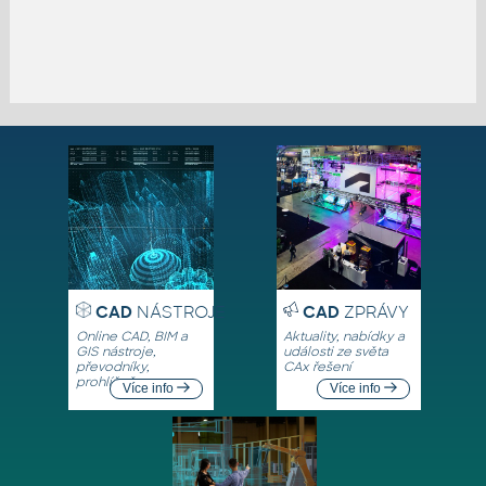
CAD
NÁSTROJE
CAD
ZPRÁVY
Online CAD, BIM a
Aktuality, nabídky a
GIS nástroje,
události ze světa
převodníky,
CAx řešení
prohlížeče
Více info
Více info