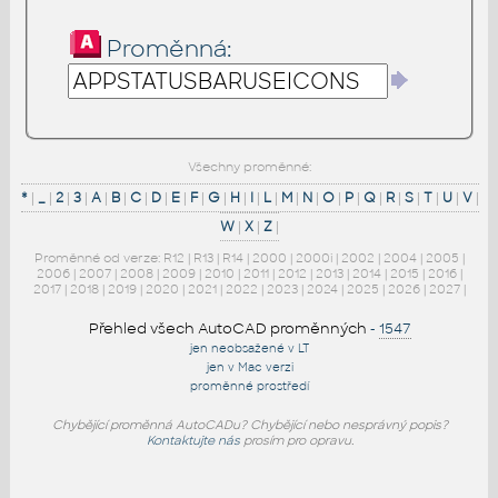
Proměnná:
Všechny proměnné:
*
|
_
|
2
|
3
|
A
|
B
|
C
|
D
|
E
|
F
|
G
|
H
|
I
|
L
|
M
|
N
|
O
|
P
|
Q
|
R
|
S
|
T
|
U
|
V
|
W
|
X
|
Z
|
Proměnné od verze:
R12
|
R13
|
R14
|
2000
|
2000i
|
2002
|
2004
|
2005
|
2006
|
2007
|
2008
|
2009
|
2010
|
2011
|
2012
|
2013
|
2014
|
2015
|
2016
|
2017
|
2018
|
2019
|
2020
|
2021
|
2022
|
2023
|
2024
|
2025
|
2026
|
2027
|
Přehled všech AutoCAD proměnných
-
1547
jen neobsažené v LT
jen v Mac verzi
proměnné prostředí
Chybějící proměnná AutoCADu? Chybějící nebo nesprávný popis?
Kontaktujte nás
prosím pro opravu.