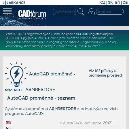
CZ
|
SK
|
EN
|
DE
Přes 123.000 registrovaných u nás, celkem
1.130.000
registrovaných
(CZ+EN)
. Tipy pro
AutoCAD 2027
, pro
Inventor 2027
a pro
Revit 2027
.
Nový
Kalkulátor nosníků
,
Spirograf generátor
a
Regresní křivky
v sekci
Převodníky
.
Kompletní
příkazy
a
proměnné AutoCADu 2027
.
Viz též
příkazy
a
AutoCAD proměnné -
proměnné prostředí
seznam - ASMRESTORE
AutoCAD proměnné - seznam
Systémová proměnná
ASMRESTORE
v jednotlivých verzích
programu AutoCAD:
V AutoCADu od verze
2017