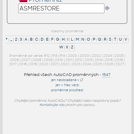
Všechny proměnné:
*
|
_
|
2
|
3
|
A
|
B
|
C
|
D
|
E
|
F
|
G
|
H
|
I
|
L
|
M
|
N
|
O
|
P
|
Q
|
R
|
S
|
T
|
U
|
V
|
W
|
X
|
Z
|
Proměnné od verze:
R12
|
R13
|
R14
|
2000
|
2000i
|
2002
|
2004
|
2005
|
2006
|
2007
|
2008
|
2009
|
2010
|
2011
|
2012
|
2013
|
2014
|
2015
|
2016
|
2017
|
2018
|
2019
|
2020
|
2021
|
2022
|
2023
|
2024
|
2025
|
2026
|
2027
|
Přehled všech AutoCAD proměnných
-
1547
jen neobsažené v LT
jen v Mac verzi
proměnné prostředí
Chybějící proměnná AutoCADu? Chybějící nebo nesprávný popis?
Kontaktujte nás
prosím pro opravu.