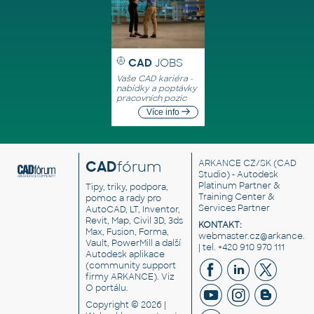
CAD
JOBS
Vaše CAD kariéra -
nabídky a poptávky
pracovních pozic
Více info
CAD
fórum
ARKANCE CZ/SK
(CAD
Studio) - Autodesk
Platinum Partner &
Tipy, triky, podpora,
Training Center &
pomoc a rady pro
Services Partner
AutoCAD, LT, Inventor,
Revit, Map, Civil 3D, 3ds
KONTAKT:
Max, Fusion, Forma,
webmaster.cz@arkance.w
Vault, PowerMill a další
| tel. +420 910 970 111
Autodesk aplikace
(community support
firmy ARKANCE). Viz
O portálu
.
Copyright © 2026 |