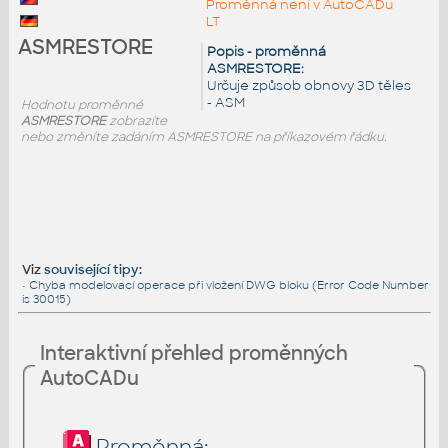
Proměnná není v AutoCADu
LT
ASMRESTORE
Popis - proměnná
ASMRESTORE:
Určuje způsob obnovy 3D těles
- ASM
Hodnotu proměnné
ASMRESTORE
zobrazíte
nebo změníte zadáním ASMRESTORE na příkazovém řádku.
Viz
související tipy
:
•
Chyba modelovací operace při vložení DWG bloku (Error Code Number
is 30015)
Interaktivní přehled proměnných
AutoCADu
Proměnná: