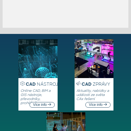
CAD
NÁSTROJE
CAD
ZPRÁVY
Online CAD, BIM a
Aktuality, nabídky a
GIS nástroje,
události ze světa
převodníky,
CAx řešení
prohlížeče
Více info
Více info