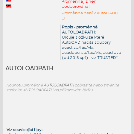
Proměnná již není
podporována!
Proměnná není v AutoCADu
LT
Popis - proměnná
AUTOLOADPATH:
Určuje složku ze které
AutoCAD načítá soubory
acad.lsp/fas/vlx,
acaddoc.lsp/fas/vlx, acad.dvb
(od 2013 sp1) - viz TRUSTED*
AUTOLOADPATH
Hodnotu proměnné
AUTOLOADPATH
zobrazíte nebo změníte
zadáním AUTOLOADPATH na příkazovém řádku.
Viz
související tipy
: