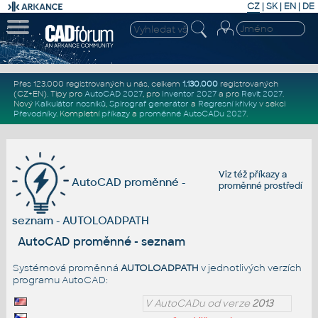
CZ
|
SK
|
EN
|
DE
Přes 123.000 registrovaných u nás, celkem
1.130.000
registrovaných
(CZ+EN)
. Tipy pro
AutoCAD 2027
, pro
Inventor 2027
a pro
Revit 2027
.
Nový
Kalkulátor nosníků
,
Spirograf generátor
a
Regresní křivky
v sekci
Převodníky
.
Kompletní
příkazy
a
proměnné AutoCADu 2027
.
Viz též
příkazy
a
AutoCAD proměnné -
proměnné prostředí
seznam - AUTOLOADPATH
AutoCAD proměnné - seznam
Systémová proměnná
AUTOLOADPATH
v jednotlivých verzích
programu AutoCAD:
V AutoCADu od verze
2013