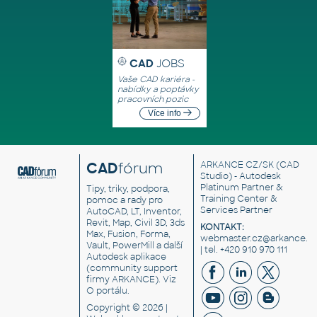
CAD
JOBS
Vaše CAD kariéra -
nabídky a poptávky
pracovních pozic
Více info
CAD
fórum
ARKANCE CZ/SK
(CAD
Studio) - Autodesk
Platinum Partner &
Tipy, triky, podpora,
Training Center &
pomoc a rady pro
Services Partner
AutoCAD, LT, Inventor,
Revit, Map, Civil 3D, 3ds
KONTAKT:
Max, Fusion, Forma,
webmaster.cz@arkance.w
Vault, PowerMill a další
| tel. +420 910 970 111
Autodesk aplikace
(community support
firmy ARKANCE). Viz
O portálu
.
Copyright © 2026 |