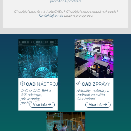
proměnné prostředí
Chybějící proměnná AutoCADu? Chybějící nebo nesprávný popis?
Kontaktujte nás
prosím pro opravu.
CAD
NÁSTROJE
CAD
ZPRÁVY
Online CAD, BIM a
Aktuality, nabídky a
GIS nástroje,
události ze světa
převodníky,
CAx řešení
prohlížeče
Více info
Více info