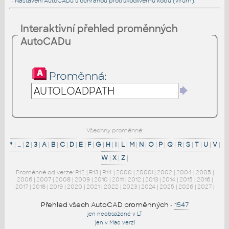
•
Nastavení AutoCADu s ochranou proti škodlivému kódu (virům).
Interaktivní přehled proměnných
AutoCADu
Proměnná:
Všechny proměnné:
*
|
_
|
2
|
3
|
A
|
B
|
C
|
D
|
E
|
F
|
G
|
H
|
I
|
L
|
M
|
N
|
O
|
P
|
Q
|
R
|
S
|
T
|
U
|
V
|
W
|
X
|
Z
|
Proměnné od verze:
R12
|
R13
|
R14
|
2000
|
2000i
|
2002
|
2004
|
2005
|
2006
|
2007
|
2008
|
2009
|
2010
|
2011
|
2012
|
2013
|
2014
|
2015
|
2016
|
2017
|
2018
|
2019
|
2020
|
2021
|
2022
|
2023
|
2024
|
2025
|
2026
|
2027
|
Přehled všech AutoCAD proměnných
-
1547
jen neobsažené v LT
jen v Mac verzi