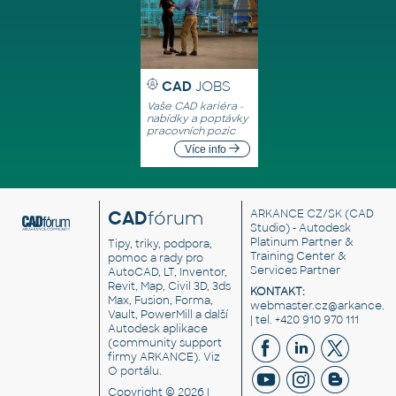
CAD
JOBS
Vaše CAD kariéra -
nabídky a poptávky
pracovních pozic
Více info
CAD
fórum
ARKANCE CZ/SK
(CAD
Studio) - Autodesk
Platinum Partner &
Tipy, triky, podpora,
Training Center &
pomoc a rady pro
Services Partner
AutoCAD, LT, Inventor,
Revit, Map, Civil 3D, 3ds
KONTAKT:
Max, Fusion, Forma,
webmaster.cz@arkance.w
Vault, PowerMill a další
| tel. +420 910 970 111
Autodesk aplikace
(community support
firmy ARKANCE). Viz
O portálu
.
Copyright © 2026 |