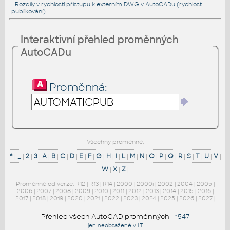
•
Rozdíly v rychlosti přístupu k externím DWG v AutoCADu (rychlost
publikování).
Interaktivní přehled proměnných
AutoCADu
Proměnná:
Všechny proměnné:
*
|
_
|
2
|
3
|
A
|
B
|
C
|
D
|
E
|
F
|
G
|
H
|
I
|
L
|
M
|
N
|
O
|
P
|
Q
|
R
|
S
|
T
|
U
|
V
|
W
|
X
|
Z
|
Proměnné od verze:
R12
|
R13
|
R14
|
2000
|
2000i
|
2002
|
2004
|
2005
|
2006
|
2007
|
2008
|
2009
|
2010
|
2011
|
2012
|
2013
|
2014
|
2015
|
2016
|
2017
|
2018
|
2019
|
2020
|
2021
|
2022
|
2023
|
2024
|
2025
|
2026
|
2027
|
Přehled všech AutoCAD proměnných
-
1547
jen neobsažené v LT