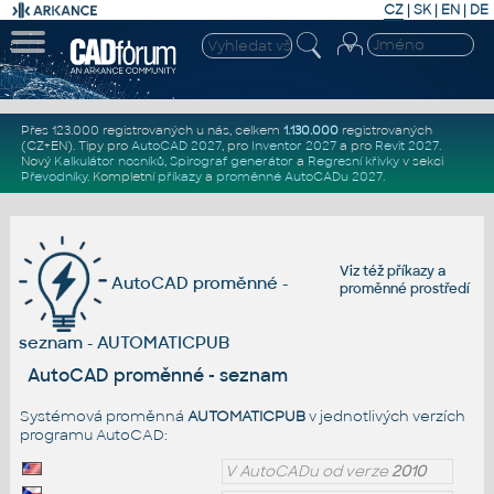
CZ
|
SK
|
EN
|
DE
Přes 123.000 registrovaných u nás, celkem
1.130.000
registrovaných
(CZ+EN)
. Tipy pro
AutoCAD 2027
, pro
Inventor 2027
a pro
Revit 2027
.
Nový
Kalkulátor nosníků
,
Spirograf generátor
a
Regresní křivky
v sekci
Převodníky
.
Kompletní
příkazy
a
proměnné AutoCADu 2027
.
Viz též
příkazy
a
AutoCAD proměnné -
proměnné prostředí
seznam - AUTOMATICPUB
AutoCAD proměnné - seznam
Systémová proměnná
AUTOMATICPUB
v jednotlivých verzích
programu AutoCAD:
V AutoCADu od verze
2010