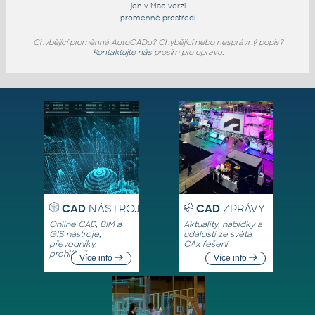
jen v Mac verzi
proměnné prostředí
Chybějící proměnná AutoCADu? Chybějící nebo nesprávný popis?
Kontaktujte nás
prosím pro opravu.
CAD
NÁSTROJE
CAD
ZPRÁVY
Online CAD, BIM a
Aktuality, nabídky a
GIS nástroje,
události ze světa
převodníky,
CAx řešení
prohlížeče
Více info
Více info