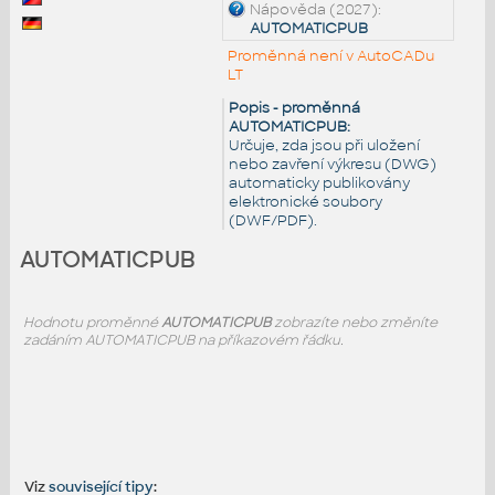
Nápověda (2027):
AUTOMATICPUB
Proměnná není v AutoCADu
LT
Popis - proměnná
AUTOMATICPUB:
Určuje, zda jsou při uložení
nebo zavření výkresu (DWG)
automaticky publikovány
elektronické soubory
(DWF/PDF).
AUTOMATICPUB
Hodnotu proměnné
AUTOMATICPUB
zobrazíte nebo změníte
zadáním AUTOMATICPUB na příkazovém řádku.
Viz
související tipy
: