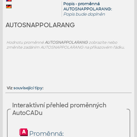
Popis - proměnná
AUTOSNAPPOLARANG:
Popis bude doplněn
AUTOSNAPPOLARANG
Hodnotu proměnné
AUTOSNAPPOLARANG
zobrazíte nebo
změníte zadáním AUTOSNAPPOLARANG na příkazovém řádku.
Viz
související tipy
:
Interaktivní přehled proměnných
AutoCADu
Proměnná: