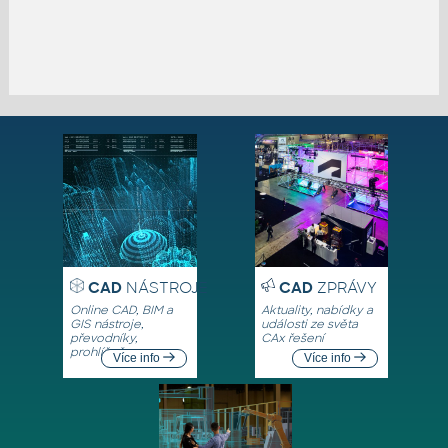
CAD
NÁSTROJE
CAD
ZPRÁVY
Online CAD, BIM a
Aktuality, nabídky a
GIS nástroje,
události ze světa
převodníky,
CAx řešení
prohlížeče
Více info
Více info