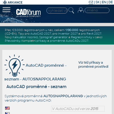
CZ
|
SK
|
EN
|
DE
Přes 123.000 registrovaných u nás, celkem
1.130.000
registrovaných
(CZ+EN)
. Tipy pro
AutoCAD 2027
, pro
Inventor 2027
a pro
Revit 2027
.
Nový
Kalkulátor nosníků
,
Spirograf generátor
a
Regresní křivky
v sekci
Převodníky
.
Kompletní
příkazy
a
proměnné AutoCADu 2027
.
Viz též
příkazy
a
AutoCAD proměnné -
proměnné prostředí
seznam - AUTOSNAPPOLARANG
AutoCAD proměnné - seznam
Systémová proměnná
AUTOSNAPPOLARANG
v jednotlivých
verzích programu AutoCAD:
V AutoCADu od verze
2015