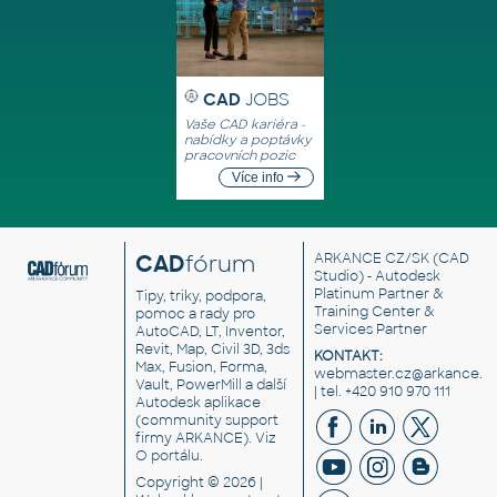
CAD
JOBS
Vaše CAD kariéra -
nabídky a poptávky
pracovních pozic
Více info
CAD
fórum
ARKANCE CZ/SK
(CAD
Studio) - Autodesk
Platinum Partner &
Tipy, triky, podpora,
Training Center &
pomoc a rady pro
Services Partner
AutoCAD, LT, Inventor,
Revit, Map, Civil 3D, 3ds
KONTAKT:
Max, Fusion, Forma,
webmaster.cz@arkance.w
Vault, PowerMill a další
| tel. +420 910 970 111
Autodesk aplikace
(community support
firmy ARKANCE). Viz
O portálu
.
Copyright © 2026 |