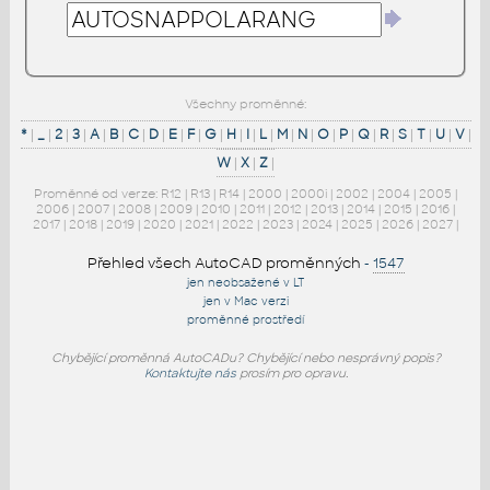
Všechny proměnné:
*
|
_
|
2
|
3
|
A
|
B
|
C
|
D
|
E
|
F
|
G
|
H
|
I
|
L
|
M
|
N
|
O
|
P
|
Q
|
R
|
S
|
T
|
U
|
V
|
W
|
X
|
Z
|
Proměnné od verze:
R12
|
R13
|
R14
|
2000
|
2000i
|
2002
|
2004
|
2005
|
2006
|
2007
|
2008
|
2009
|
2010
|
2011
|
2012
|
2013
|
2014
|
2015
|
2016
|
2017
|
2018
|
2019
|
2020
|
2021
|
2022
|
2023
|
2024
|
2025
|
2026
|
2027
|
Přehled všech AutoCAD proměnných
-
1547
jen neobsažené v LT
jen v Mac verzi
proměnné prostředí
Chybějící proměnná AutoCADu? Chybějící nebo nesprávný popis?
Kontaktujte nás
prosím pro opravu.