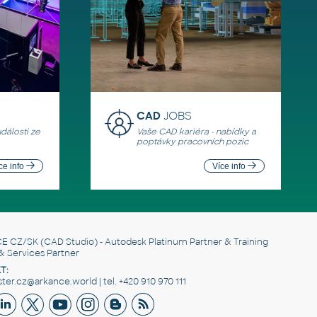
CAD
JOBS
události ze
Vaše CAD kariéra - nabídky a
poptávky pracovních pozic
ce info
Více info
E CZ/SK
(CAD Studio) - Autodesk Platinum Partner & Training
& Services Partner
T:
er.cz@arkance.world | tel. +420 910 970 111