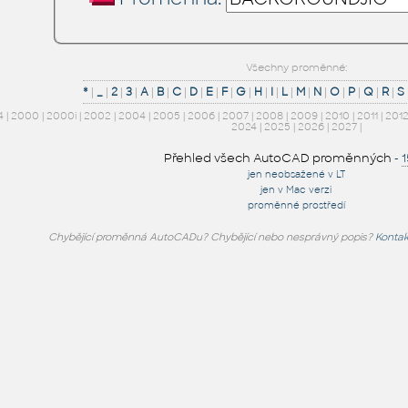
Všechny proměnné:
*
|
_
|
2
|
3
|
A
|
B
|
C
|
D
|
E
|
F
|
G
|
H
|
I
|
L
|
M
|
N
|
O
|
P
|
Q
|
R
|
S
4
|
2000
|
2000i
|
2002
|
2004
|
2005
|
2006
|
2007
|
2008
|
2009
|
2010
|
2011
|
201
2024
|
2025
|
2026
|
2027
|
Přehled všech AutoCAD proměnných
-
jen neobsažené v LT
jen v Mac verzi
proměnné prostředí
Chybějící proměnná AutoCADu? Chybějící nebo nesprávný popis?
Kontak