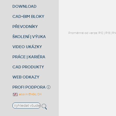
DOWNLOAD
CAD+BIM BLOKY
PŘEVODNÍKY
Proměnné od verze:
R12
|
R13
|
R1
ŠKOLENÍ | VÝUKA
VIDEO UKÁZKY
PRÁCE | KARIÉRA
CAD PRODUKTY
WEB ODKAZY
PROFI PODPORA
ⓘ
also in ENGLISH