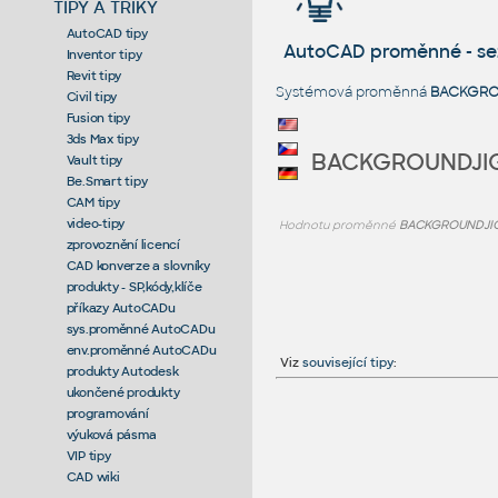
TIPY A TRIKY
AutoCAD tipy
AutoCAD proměnné - s
Inventor tipy
Revit tipy
Systémová proměnná
BACKGRO
Civil tipy
Fusion tipy
3ds Max tipy
BACKGROUNDJI
Vault tipy
Be.Smart tipy
CAM tipy
video-tipy
Hodnotu proměnné
BACKGROUNDJI
zprovoznění licencí
CAD konverze a slovníky
produkty - SP,kódy,klíče
příkazy AutoCADu
sys.proměnné AutoCADu
env.proměnné AutoCADu
Viz
související tipy
:
produkty Autodesk
ukončené produkty
programování
výuková pásma
VIP tipy
CAD wiki