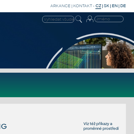
ARKANCE
|
KONTAKT
-
CZ
|
SK
|
EN
|
DE
Viz též
příkazy
a
IG
proměnné prostředí