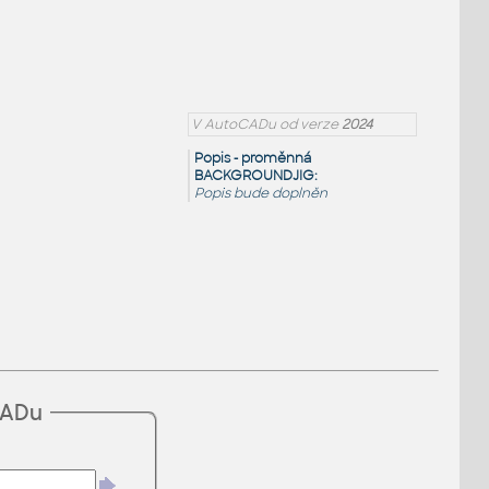
V AutoCADu od verze
2024
Popis - proměnná
BACKGROUNDJIG:
Popis bude doplněn
CADu