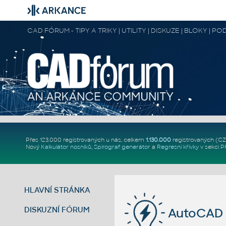
CAD FÓRUM - TIPY A TRIKY | UTILITY | DISKUZE | BLOKY |
Přes 123.000 registrovaných u nás, celkem
1.130.000
registrovaných (C
Nový
Kalkulátor nosníků
,
Spirograf generátor
a
Regresní křivky
v sekci
P
HLAVNÍ STRÁNKA
DISKUZNÍ FÓRUM
AutoCAD 