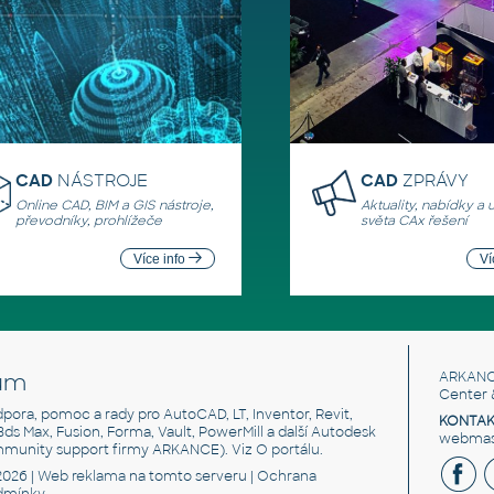
CAD
NÁSTROJE
CAD
ZPRÁVY
Online CAD, BIM a GIS nástroje,
Aktuality, nabídky a 
převodníky, prohlížeče
světa CAx řešení
Více info
Ví
um
ARKANC
Center 
odpora, pomoc a rady pro AutoCAD, LT, Inventor, Revit,
KONTAK
 3ds Max, Fusion, Forma, Vault, PowerMill a další Autodesk
webmast
mmunity support firmy ARKANCE). Viz
O portálu
.
2026 |
Web reklama
na tomto serveru |
Ochrana