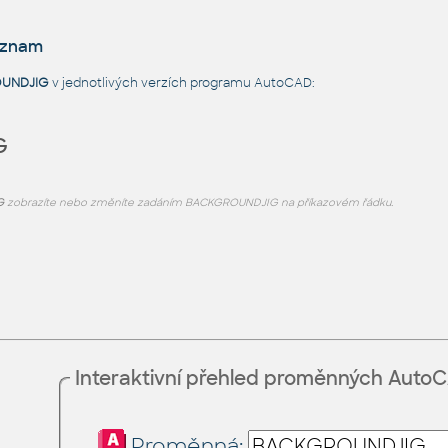
eznam
UNDJIG
v jednotlivých verzích programu AutoCAD:
G
G
zobrazíte nebo změníte zadáním BACKGROUNDJIG na příkazovém řádku.
Interaktivní přehled proměnných Auto
Proměnná: