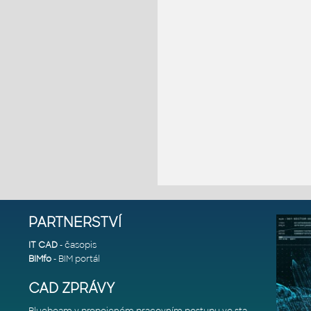
PARTNERSTVÍ
IT CAD
- časopis
BIMfo
- BIM portál
CAD ZPRÁVY