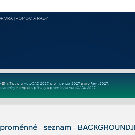
 PODPORA | POMOC A RADY
Z+EN)
. Tipy pro
AutoCAD 2027
, pro
Inventor 2027
a pro
Revit 2027
.
řevodníky
.
Kompletní
příkazy
a
proměnné AutoCADu 2027
.
proměnné - seznam - BACKGROUNDJ