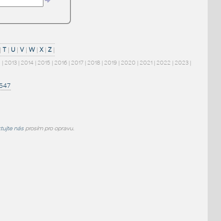
|
T
|
U
|
V
|
W
|
X
|
Z
|
2
|
2013
|
2014
|
2015
|
2016
|
2017
|
2018
|
2019
|
2020
|
2021
|
2022
|
2023
|
1547
tujte nás
prosím pro opravu.