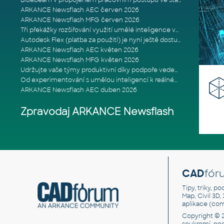
Bluebeam v propojeném pracovním postupu ve stavebnictví: Proč je int
ARKANCE Newsflash AEC červen 2026
ARKANCE Newsflash MFG červen 2026
Tři překážky rozšiřování využití umělé inteligence ve stavebním prům
Autodesk Flex (platba za použití) je nyní ještě dostupnější
ARKANCE Newsflash AEC květen 2026
ARKANCE Newsflash MFG květen 2026
Udržujte vaše týmy produktivní díky podpoře vedené odborníky
Od experimentování s umělou inteligencí k reálnému dopadu na podniká
ARKANCE Newsflash AEC duben 2026
Zpravodaj ARKANCE Newsflash
CAD
fór
Tipy, triky, p
Map, Civil 3D,
aplikace (co
Copyright © 