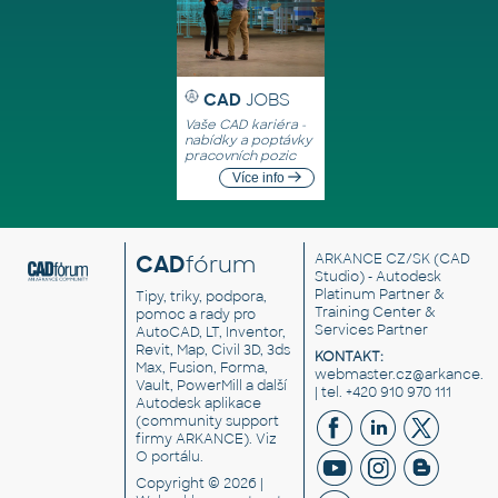
CAD
JOBS
Vaše CAD kariéra -
nabídky a poptávky
pracovních pozic
Více info
CAD
fórum
ARKANCE CZ/SK
(CAD
Studio) - Autodesk
Platinum Partner &
Tipy, triky, podpora,
Training Center &
pomoc a rady pro
Services Partner
AutoCAD, LT, Inventor,
Revit, Map, Civil 3D, 3ds
KONTAKT:
Max, Fusion, Forma,
webmaster.cz@arkance.w
Vault, PowerMill a další
| tel. +420 910 970 111
Autodesk aplikace
(community support
firmy ARKANCE). Viz
O portálu
.
Copyright © 2026 |