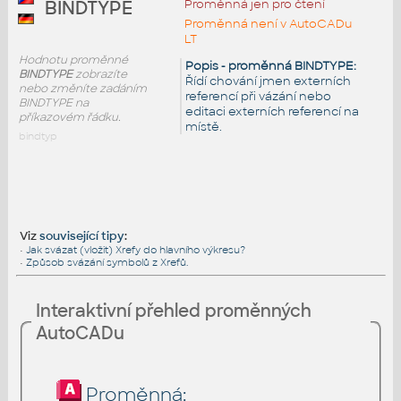
Proměnná jen pro čtení
BINDTYPE
Proměnná není v AutoCADu
LT
Hodnotu proměnné
Popis - proměnná BINDTYPE:
BINDTYPE
zobrazíte
Řídí chování jmen externích
nebo změníte zadáním
referencí při vázání nebo
BINDTYPE na
editaci externích referencí na
příkazovém řádku.
místě.
bindtyp
Viz
související tipy
:
•
Jak svázat (vložit) Xrefy do hlavního výkresu?
•
Způsob svázání symbolů z Xrefů.
Interaktivní přehled proměnných
AutoCADu
Proměnná: