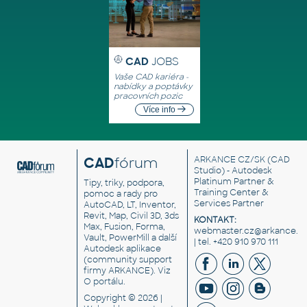
CAD
JOBS
Vaše CAD kariéra -
nabídky a poptávky
pracovních pozic
Více info
CAD
fórum
ARKANCE CZ/SK
(CAD
Studio) - Autodesk
Platinum Partner &
Tipy, triky, podpora,
Training Center &
pomoc a rady pro
Services Partner
AutoCAD, LT, Inventor,
Revit, Map, Civil 3D, 3ds
KONTAKT:
Max, Fusion, Forma,
webmaster.cz@arkance.w
Vault, PowerMill a další
| tel. +420 910 970 111
Autodesk aplikace
(community support
firmy ARKANCE). Viz
O portálu
.
Copyright © 2026 |