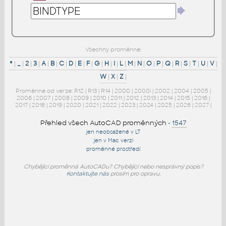
Všechny proměnné:
*
|
_
|
2
|
3
|
A
|
B
|
C
|
D
|
E
|
F
|
G
|
H
|
I
|
L
|
M
|
N
|
O
|
P
|
Q
|
R
|
S
|
T
|
U
|
V
|
W
|
X
|
Z
|
Proměnné od verze:
R12
|
R13
|
R14
|
2000
|
2000i
|
2002
|
2004
|
2005
|
2006
|
2007
|
2008
|
2009
|
2010
|
2011
|
2012
|
2013
|
2014
|
2015
|
2016
|
2017
|
2018
|
2019
|
2020
|
2021
|
2022
|
2023
|
2024
|
2025
|
2026
|
2027
|
Přehled všech AutoCAD proměnných
-
1547
jen neobsažené v LT
jen v Mac verzi
proměnné prostředí
Chybějící proměnná AutoCADu? Chybějící nebo nesprávný popis?
Kontaktujte nás
prosím pro opravu.