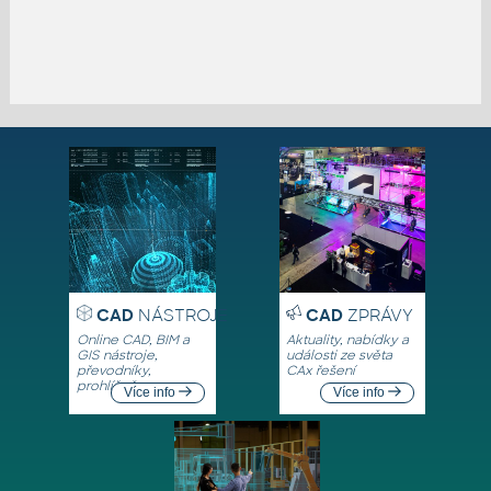
CAD
NÁSTROJE
CAD
ZPRÁVY
Online CAD, BIM a
Aktuality, nabídky a
GIS nástroje,
události ze světa
převodníky,
CAx řešení
prohlížeče
Více info
Více info