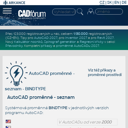
CZ
|
SK
|
EN
|
DE
Přes 123.000 registrovaných u nás, celkem
1.130.000
registrovaných
(CZ+EN)
. Tipy pro
AutoCAD 2027
, pro
Inventor 2027
a pro
Revit 2027
.
Nový
Kalkulátor nosníků
,
Spirograf generátor
a
Regresní křivky
v sekci
Převodníky
.
Kompletní
příkazy
a
proměnné AutoCADu 2027
.
Viz též
příkazy
a
AutoCAD proměnné -
proměnné prostředí
seznam - BINDTYPE
AutoCAD proměnné - seznam
Systémová proměnná
BINDTYPE
v jednotlivých verzích
programu AutoCAD:
V AutoCADu od verze
2000