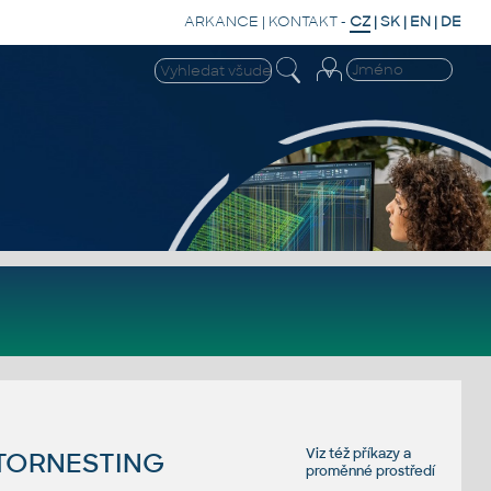
ARKANCE
|
KONTAKT
-
CZ
|
SK
|
EN
|
DE
Viz též
příkazy
a
CTORNESTING
proměnné prostředí