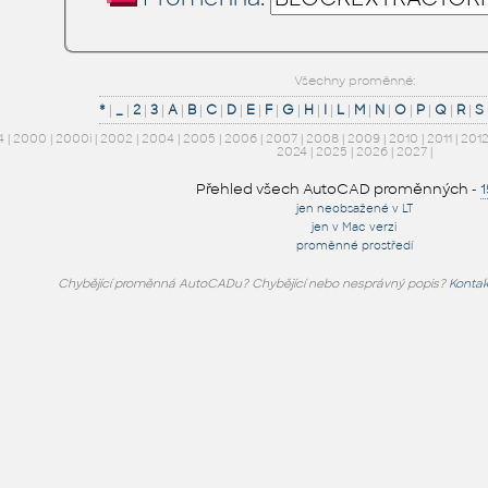
Všechny proměnné:
*
|
_
|
2
|
3
|
A
|
B
|
C
|
D
|
E
|
F
|
G
|
H
|
I
|
L
|
M
|
N
|
O
|
P
|
Q
|
R
|
S
4
|
2000
|
2000i
|
2002
|
2004
|
2005
|
2006
|
2007
|
2008
|
2009
|
2010
|
2011
|
201
2024
|
2025
|
2026
|
2027
|
Přehled všech AutoCAD proměnných
-
jen neobsažené v LT
jen v Mac verzi
proměnné prostředí
Chybějící proměnná AutoCADu? Chybějící nebo nesprávný popis?
Kontak