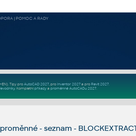
 PODPORA | POMOC A RADY
Z+EN)
. Tipy pro
AutoCAD 2027
, pro
Inventor 2027
a pro
Revit 2027
.
řevodníky
.
Kompletní
příkazy
a
proměnné AutoCADu 2027
.
proměnné - seznam - BLOCKEXTRA