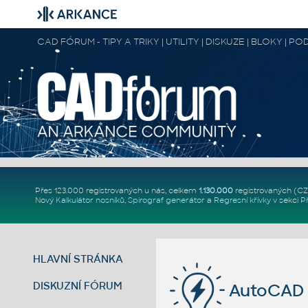
CAD FÓRUM - TIPY A TRIKY | UTILITY | DISKUZE | BLOKY |
Přes 123.000 registrovaných u nás, celkem
1.130.000
registrovaných (C
Nový
Kalkulátor nosníků
,
Spirograf generátor
a
Regresní křivky
v sekci
P
HLAVNÍ STRÁNKA
DISKUZNÍ FÓRUM
AutoCAD 