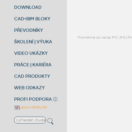
DOWNLOAD
CAD+BIM BLOKY
PŘEVODNÍKY
Proměnné od verze:
R12
|
R13
|
R1
ŠKOLENÍ | VÝUKA
VIDEO UKÁZKY
PRÁCE | KARIÉRA
CAD PRODUKTY
WEB ODKAZY
PROFI PODPORA
ⓘ
also in ENGLISH