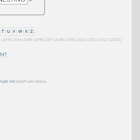
|
T
|
U
|
V
|
W
|
X
|
Z
|
2
|
2013
|
2014
|
2015
|
2016
|
2017
|
2018
|
2019
|
2020
|
2021
|
2022
|
2023
|
1547
tujte nás
prosím pro opravu.