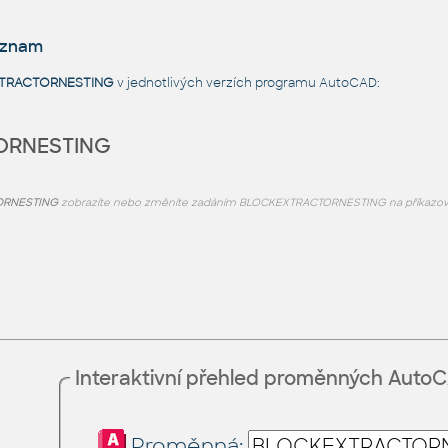
eznam
TRACTORNESTING
v jednotlivých verzích programu AutoCAD:
ORNESTING
ORNESTING
zobrazíte nebo změníte zadáním BLOCKEXTRACTORNESTING na příkazov
Interaktivní přehled proměnných Auto
Proměnná: