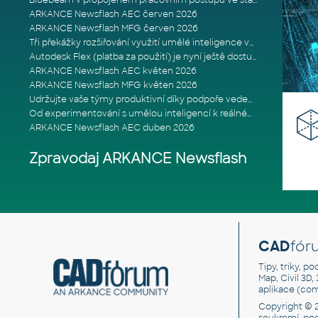
Bluebeam v propojeném pracovním postupu ve stavebnictví: Proč je int
ARKANCE Newsflash AEC červen 2026
ARKANCE Newsflash MFG červen 2026
Tři překážky rozšiřování využití umělé inteligence ve stavebním prům
Autodesk Flex (platba za použití) je nyní ještě dostupnější
ARKANCE Newsflash AEC květen 2026
ARKANCE Newsflash MFG květen 2026
Udržujte vaše týmy produktivní díky podpoře vedené odborníky
Od experimentování s umělou inteligencí k reálnému dopadu na podniká
ARKANCE Newsflash AEC duben 2026
Zpravodaj ARKANCE Newsflash
CAD
fór
Tipy, triky, p
Map, Civil 3D,
aplikace (co
Copyright © 