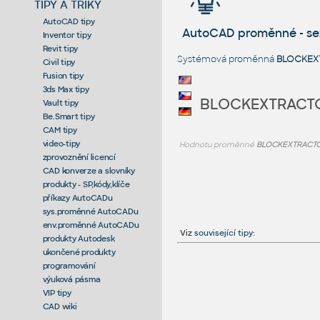
TIPY A TRIKY
AutoCAD tipy
AutoCAD proměnné - s
Inventor tipy
Revit tipy
Systémová proměnná
BLOCKEX
Civil tipy
Fusion tipy
3ds Max tipy
BLOCKEXTRACT
Vault tipy
Be.Smart tipy
CAM tipy
video-tipy
Hodnotu proměnné
BLOCKEXTRACT
zprovoznění licencí
CAD konverze a slovníky
produkty - SP,kódy,klíče
příkazy AutoCADu
sys.proměnné AutoCADu
env.proměnné AutoCADu
Viz
související tipy
:
produkty Autodesk
ukončené produkty
programování
výuková pásma
VIP tipy
CAD wiki