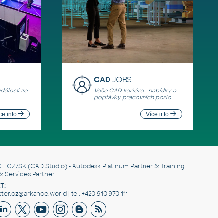
CAD
JOBS
události ze
Vaše CAD kariéra - nabídky a
poptávky pracovních pozic
ce info
Více info
E CZ/SK
(CAD Studio) - Autodesk Platinum Partner & Training
& Services Partner
T:
er.cz@arkance.world | tel. +420 910 970 111