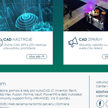
CAD
NÁSTROJE
CAD
ZPRÁVY
Online CAD, BIM a GIS nástroje,
Aktuality, nabídky a 
převodníky, prohlížeče
světa CAx řešení
Více info
Ví
um
ARKANC
Center 
odpora, pomoc a rady pro AutoCAD, LT, Inventor, Revit,
KONTAK
 3ds Max, Fusion, Forma, Vault, PowerMill a další Autodesk
webmast
mmunity support firmy ARKANCE). Viz
O portálu
.
2026 |
Web reklama
na tomto serveru |
Ochrana