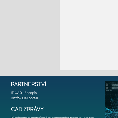
PARTNERSTVÍ
IT CAD
- časopis
BIMfo
- BIM portál
CAD ZPRÁVY