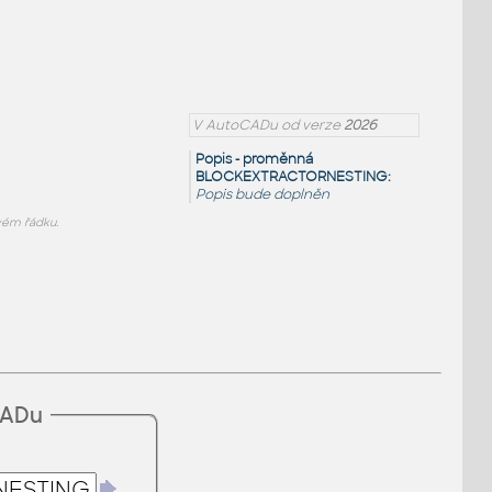
V AutoCADu od verze
2026
Popis - proměnná
BLOCKEXTRACTORNESTING:
Popis bude doplněn
ém řádku.
CADu