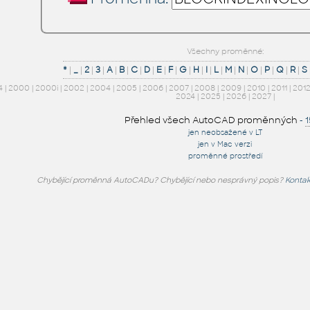
Všechny proměnné:
*
|
_
|
2
|
3
|
A
|
B
|
C
|
D
|
E
|
F
|
G
|
H
|
I
|
L
|
M
|
N
|
O
|
P
|
Q
|
R
|
S
4
|
2000
|
2000i
|
2002
|
2004
|
2005
|
2006
|
2007
|
2008
|
2009
|
2010
|
2011
|
201
2024
|
2025
|
2026
|
2027
|
Přehled všech AutoCAD proměnných
-
jen neobsažené v LT
jen v Mac verzi
proměnné prostředí
Chybějící proměnná AutoCADu? Chybějící nebo nesprávný popis?
Kontak