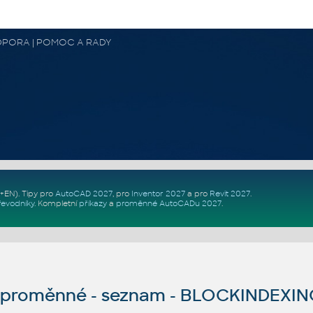
 PODPORA | POMOC A RADY
Z+EN)
. Tipy pro
AutoCAD 2027
, pro
Inventor 2027
a pro
Revit 2027
.
řevodníky
.
Kompletní
příkazy
a
proměnné AutoCADu 2027
.
proměnné - seznam - BLOCKINDEXI