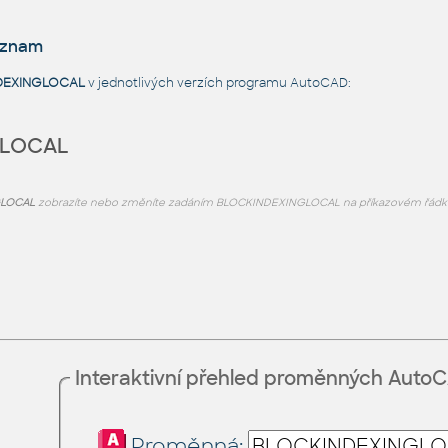
eznam
DEXINGLOCAL
v jednotlivých verzích programu AutoCAD:
GLOCAL
GLOCAL
zobrazíte nebo změníte zadáním BLOCKINDEXINGLOCAL na příkazovém řádk
Interaktivní přehled proměnných Auto
Proměnná: