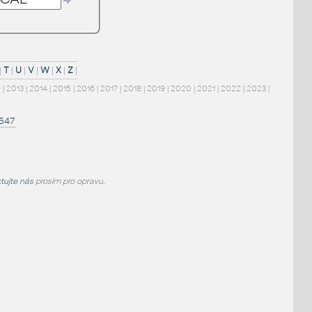
|
T
|
U
|
V
|
W
|
X
|
Z
|
2
|
2013
|
2014
|
2015
|
2016
|
2017
|
2018
|
2019
|
2020
|
2021
|
2022
|
2023
|
1547
tujte nás
prosím pro opravu.