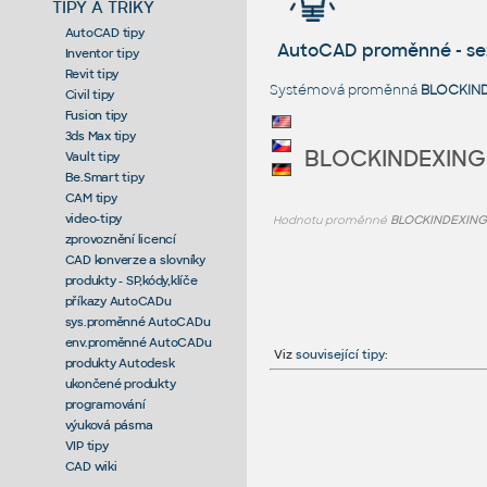
TIPY A TRIKY
AutoCAD tipy
AutoCAD proměnné - s
Inventor tipy
Revit tipy
Systémová proměnná
BLOCKIN
Civil tipy
Fusion tipy
3ds Max tipy
BLOCKINDEXIN
Vault tipy
Be.Smart tipy
CAM tipy
video-tipy
Hodnotu proměnné
BLOCKINDEXIN
zprovoznění licencí
CAD konverze a slovníky
produkty - SP,kódy,klíče
příkazy AutoCADu
sys.proměnné AutoCADu
env.proměnné AutoCADu
Viz
související tipy
:
produkty Autodesk
ukončené produkty
programování
výuková pásma
VIP tipy
CAD wiki