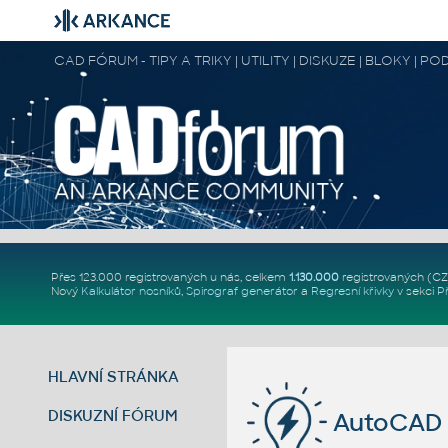
CAD FÓRUM - TIPY A TRIKY | UTILITY | DISKUZE | BLOKY |
Přes 123.000 registrovaných u nás, celkem
1.130.000
registrovaných (C
Nový
Kalkulátor nosníků
,
Spirograf generátor
a
Regresní křivky
v sekci
P
HLAVNÍ STRÁNKA
DISKUZNÍ FÓRUM
AutoCAD 