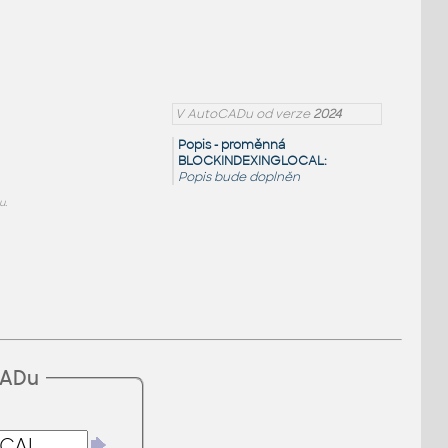
V AutoCADu od verze
2024
Popis - proměnná
BLOCKINDEXINGLOCAL:
Popis bude doplněn
u.
CADu