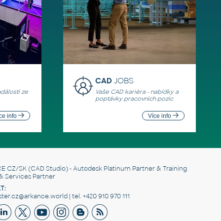
CAD
JOBS
události ze
Vaše CAD kariéra - nabídky a
poptávky pracovních pozic
ce info
Více info
E CZ/SK
(CAD Studio) - Autodesk Platinum Partner & Training
& Services Partner
T:
er.cz@arkance.world | tel. +420 910 970 111