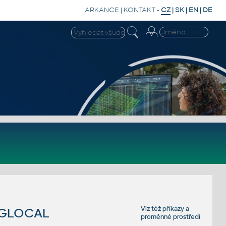
ARKANCE
|
KONTAKT
-
CZ
|
SK
|
EN
|
DE
Viz též
příkazy
a
NGLOCAL
proměnné prostředí