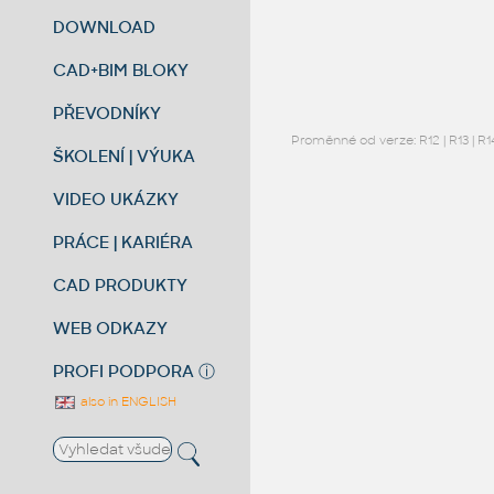
DOWNLOAD
CAD+BIM BLOKY
PŘEVODNÍKY
Proměnné od verze:
R12
|
R13
|
R1
ŠKOLENÍ | VÝUKA
VIDEO UKÁZKY
PRÁCE | KARIÉRA
CAD PRODUKTY
WEB ODKAZY
PROFI PODPORA
ⓘ
also in ENGLISH