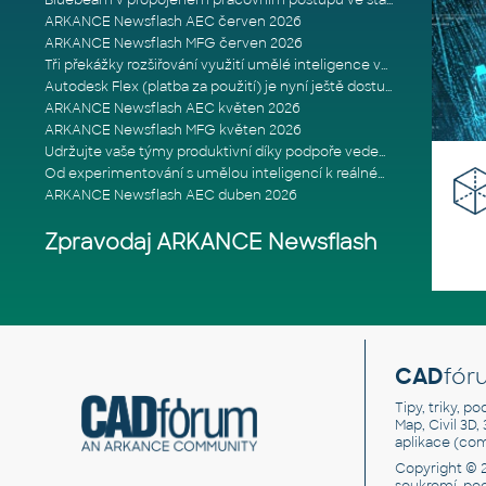
Bluebeam v propojeném pracovním postupu ve stavebnictví: Proč je int
ARKANCE Newsflash AEC červen 2026
ARKANCE Newsflash MFG červen 2026
Tři překážky rozšiřování využití umělé inteligence ve stavebním prům
Autodesk Flex (platba za použití) je nyní ještě dostupnější
ARKANCE Newsflash AEC květen 2026
ARKANCE Newsflash MFG květen 2026
Udržujte vaše týmy produktivní díky podpoře vedené odborníky
Od experimentování s umělou inteligencí k reálnému dopadu na podniká
ARKANCE Newsflash AEC duben 2026
Zpravodaj ARKANCE Newsflash
CAD
fór
Tipy, triky, p
Map, Civil 3D,
aplikace (co
Copyright © 