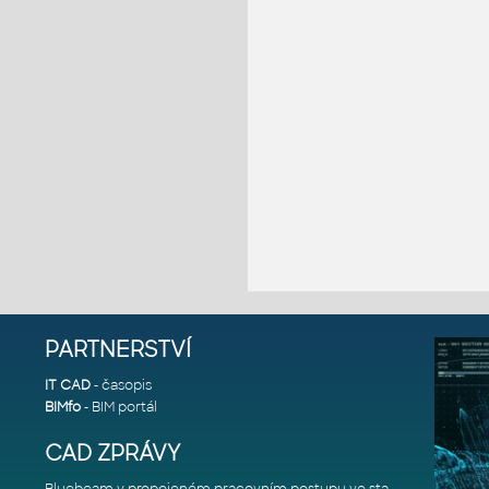
PARTNERSTVÍ
IT CAD
- časopis
BIMfo
- BIM portál
CAD ZPRÁVY