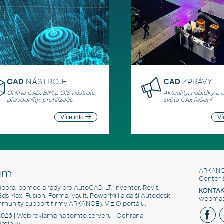
CAD
NÁSTROJE
CAD
ZPRÁVY
Online CAD, BIM a GIS nástroje,
Aktuality, nabídky a 
převodníky, prohlížeče
světa CAx řešení
Více info
Ví
um
ARKANC
Center 
odpora, pomoc a rady pro AutoCAD, LT, Inventor, Revit,
KONTAK
 3ds Max, Fusion, Forma, Vault, PowerMill a další Autodesk
webmast
mmunity support firmy ARKANCE). Viz
O portálu
.
2026 |
Web reklama
na tomto serveru |
Ochrana