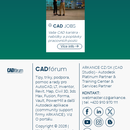
CAD
JOBS
Vaše CAD kariéra -
nabídky a poptávky
pracovních pozic
Více info
CAD
fórum
ARKANCE CZ/SK
(CAD
Studio) - Autodesk
Platinum Partner &
Tipy, triky, podpora,
Training Center &
pomoc a rady pro
Services Partner
AutoCAD, LT, Inventor,
Revit, Map, Civil 3D, 3ds
KONTAKT:
Max, Fusion, Forma,
webmaster.cz@arkance.w
Vault, PowerMill a další
| tel. +420 910 970 111
Autodesk aplikace
(community support
firmy ARKANCE). Viz
O portálu
.
Copyright © 2026 |