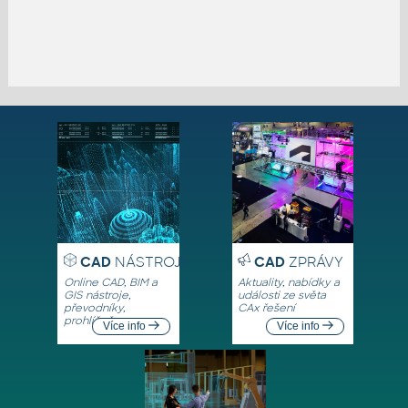
CAD
NÁSTROJE
CAD
ZPRÁVY
Online CAD, BIM a
Aktuality, nabídky a
GIS nástroje,
události ze světa
převodníky,
CAx řešení
prohlížeče
Více info
Více info