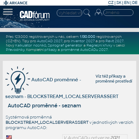
CZ
|
SK
|
EN
|
DE
Přes 123.000 registrovaných u nás, celkem
1.130.000
registrovaných
(CZ+EN)
. Tipy pro
AutoCAD 2027
, pro
Inventor 2027
a pro
Revit 2027
.
Nový
Kalkulátor nosníků
,
Spirograf generátor
a
Regresní křivky
v sekci
Převodníky
.
Kompletní
příkazy
a
proměnné AutoCADu 2027
.
Viz též
příkazy
a
AutoCAD proměnné -
proměnné prostředí
seznam - BLOCKSTREAM_LOCALSERVERASSERT
AutoCAD proměnné - seznam
Systémová proměnná
BLOCKSTREAM_LOCALSERVERASSERT
v jednotlivých verzích
programu AutoCAD:
V AutoCADu od verze
2021