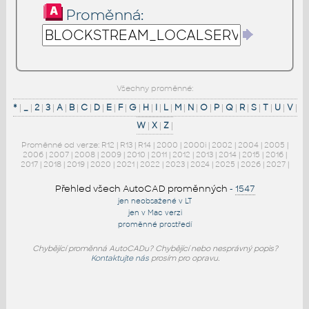
Proměnná:
Všechny proměnné:
*
|
_
|
2
|
3
|
A
|
B
|
C
|
D
|
E
|
F
|
G
|
H
|
I
|
L
|
M
|
N
|
O
|
P
|
Q
|
R
|
S
|
T
|
U
|
V
|
W
|
X
|
Z
|
Proměnné od verze:
R12
|
R13
|
R14
|
2000
|
2000i
|
2002
|
2004
|
2005
|
2006
|
2007
|
2008
|
2009
|
2010
|
2011
|
2012
|
2013
|
2014
|
2015
|
2016
|
2017
|
2018
|
2019
|
2020
|
2021
|
2022
|
2023
|
2024
|
2025
|
2026
|
2027
|
Přehled všech AutoCAD proměnných
-
1547
jen neobsažené v LT
jen v Mac verzi
proměnné prostředí
Chybějící proměnná AutoCADu? Chybějící nebo nesprávný popis?
Kontaktujte nás
prosím pro opravu.