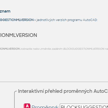
eznam
GGESTIONMLVERSION
v jednotlivých verzích programu AutoCAD:
IONMLVERSION
IONMLVERSION
zobrazíte nebo změníte zadáním BLOCKSUGGESTIONMLVERSION na 
Interaktivní přehled proměnných Auto
Proměnná: