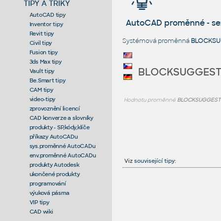
TIPY A TRIKY
AutoCAD tipy
AutoCAD proměnné - s
Inventor tipy
Revit tipy
Systémová proměnná
BLOCKSU
Civil tipy
Fusion tipy
3ds Max tipy
BLOCKSUGGEST
Vault tipy
Be.Smart tipy
CAM tipy
video-tipy
Hodnotu proměnné
BLOCKSUGGEST
zprovoznění licencí
CAD konverze a slovníky
produkty - SP,kódy,klíče
příkazy AutoCADu
sys.proměnné AutoCADu
env.proměnné AutoCADu
Viz
související tipy
:
produkty Autodesk
ukončené produkty
programování
výuková pásma
VIP tipy
CAD wiki