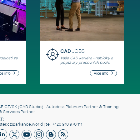
CAD
JOBS
události ze
Vaše CAD kariéra - nabídky a
poptávky pracovních pozic
ce info
Více info
E CZ/SK
(CAD Studio) - Autodesk Platinum Partner & Training
& Services Partner
T:
er.cz@arkance.world | tel. +420 910 970 111