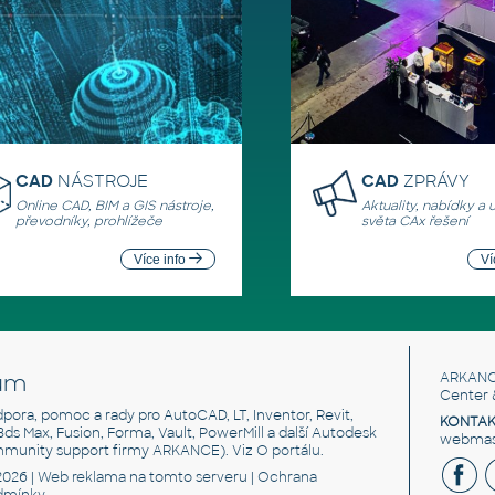
CAD
NÁSTROJE
CAD
ZPRÁVY
Online CAD, BIM a GIS nástroje,
Aktuality, nabídky a 
převodníky, prohlížeče
světa CAx řešení
Více info
Ví
um
ARKANC
Center 
odpora, pomoc a rady pro AutoCAD, LT, Inventor, Revit,
KONTAK
 3ds Max, Fusion, Forma, Vault, PowerMill a další Autodesk
webmast
mmunity support firmy ARKANCE). Viz
O portálu
.
2026 |
Web reklama
na tomto serveru |
Ochrana