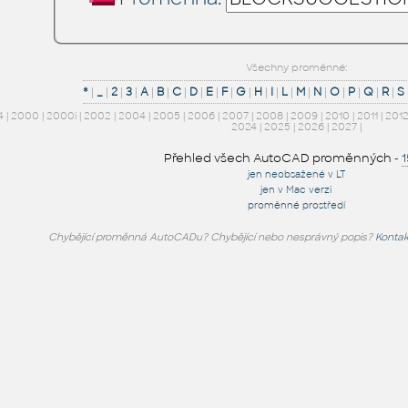
Všechny proměnné:
*
|
_
|
2
|
3
|
A
|
B
|
C
|
D
|
E
|
F
|
G
|
H
|
I
|
L
|
M
|
N
|
O
|
P
|
Q
|
R
|
S
4
|
2000
|
2000i
|
2002
|
2004
|
2005
|
2006
|
2007
|
2008
|
2009
|
2010
|
2011
|
201
2024
|
2025
|
2026
|
2027
|
Přehled všech AutoCAD proměnných
-
jen neobsažené v LT
jen v Mac verzi
proměnné prostředí
Chybějící proměnná AutoCADu? Chybějící nebo nesprávný popis?
Kontak