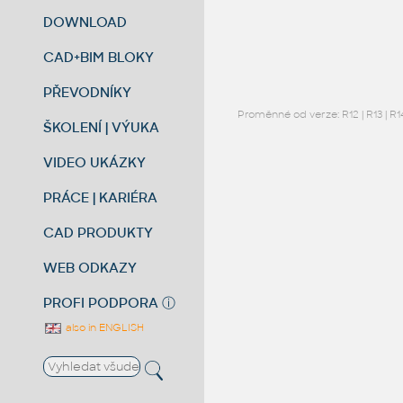
DOWNLOAD
CAD+BIM BLOKY
PŘEVODNÍKY
Proměnné od verze:
R12
|
R13
|
R1
ŠKOLENÍ | VÝUKA
VIDEO UKÁZKY
PRÁCE | KARIÉRA
CAD PRODUKTY
WEB ODKAZY
PROFI PODPORA
ⓘ
also in ENGLISH