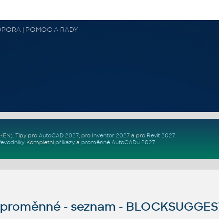
 PODPORA | POMOC A RADY
Z+EN)
. Tipy pro
AutoCAD 2027
, pro
Inventor 2027
a pro
Revit 2027
.
řevodníky
.
Kompletní
příkazy
a
proměnné AutoCADu 2027
.
proměnné - seznam - BLOCKSUGGE