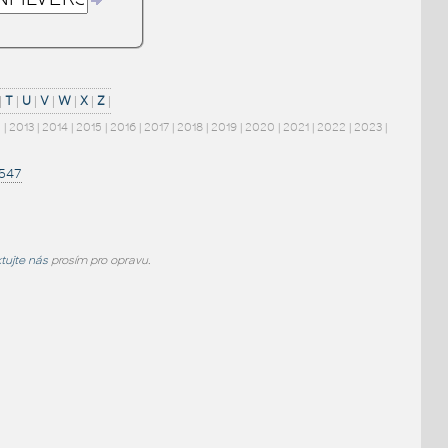
|
T
|
U
|
V
|
W
|
X
|
Z
|
2
|
2013
|
2014
|
2015
|
2016
|
2017
|
2018
|
2019
|
2020
|
2021
|
2022
|
2023
|
1547
tujte nás
prosím pro opravu.