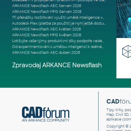
Bluebeam v propojeném pracovním postupu ve stavebnictví: Proč je int
ARKANCE Newsflash AEC červen 2026
ARKANCE Newsflash MFG červen 2026
Tři překážky rozšiřování využití umělé inteligence ve stavebním prům
Autodesk Flex (platba za použití) je nyní ještě dostupnější
ARKANCE Newsflash AEC květen 2026
ARKANCE Newsflash MFG květen 2026
Udržujte vaše týmy produktivní díky podpoře vedené odborníky
Od experimentování s umělou inteligencí k reálnému dopadu na podniká
ARKANCE Newsflash AEC duben 2026
Zpravodaj ARKANCE Newsflash
CAD
fór
Tipy, triky, p
Map, Civil 3D,
aplikace (co
Copyright © 