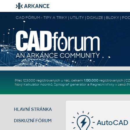
CAD FÓRUM - TIPY A TRIKY | UTILITY | DISKUZE | BLOKY |
Přes 123.000 registrovaných u nás, celkem
1.130.000
registrovaných (C
Nový
Kalkulátor nosníků
,
Spirograf generátor
a
Regresní křivky
v sekci
P
HLAVNÍ STRÁNKA
DISKUZNÍ FÓRUM
AutoCAD 