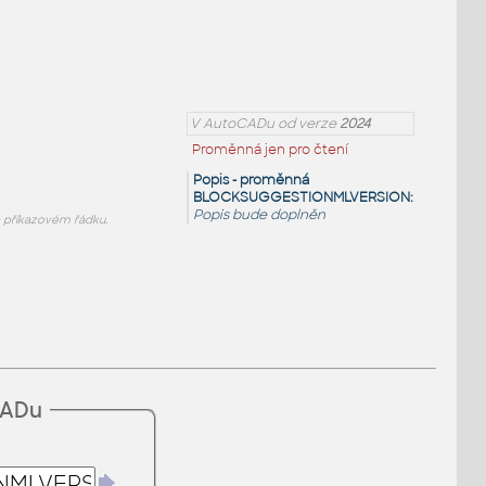
V AutoCADu od verze
2024
Proměnná jen pro čtení
Popis - proměnná
BLOCKSUGGESTIONMLVERSION:
Popis bude doplněn
příkazovém řádku.
CADu