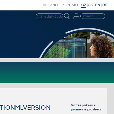
ARKANCE
|
KONTAKT
-
CZ
|
SK
|
EN
|
DE
Viz též
příkazy
a
STIONMLVERSION
proměnné prostředí