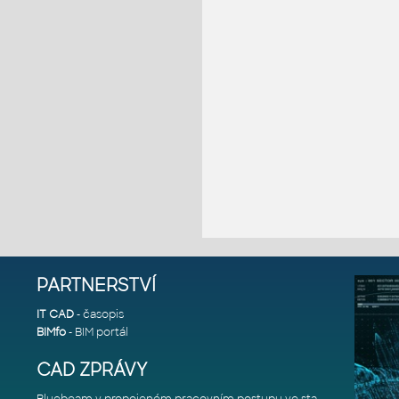
PARTNERSTVÍ
IT CAD
- časopis
BIMfo
- BIM portál
CAD ZPRÁVY