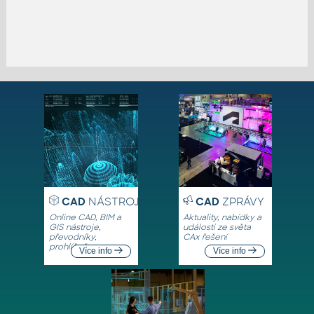
CAD
NÁSTROJE
CAD
ZPRÁVY
Online CAD, BIM a
Aktuality, nabídky a
GIS nástroje,
události ze světa
převodníky,
CAx řešení
prohlížeče
Více info
Více info