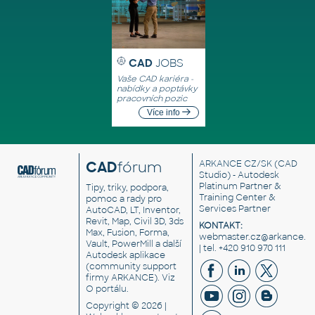
CAD
JOBS
Vaše CAD kariéra -
nabídky a poptávky
pracovních pozic
Více info
CAD
fórum
ARKANCE CZ/SK
(CAD
Studio) - Autodesk
Platinum Partner &
Tipy, triky, podpora,
Training Center &
pomoc a rady pro
Services Partner
AutoCAD, LT, Inventor,
Revit, Map, Civil 3D, 3ds
KONTAKT:
Max, Fusion, Forma,
webmaster.cz@arkance.w
Vault, PowerMill a další
| tel. +420 910 970 111
Autodesk aplikace
(community support
firmy ARKANCE). Viz
O portálu
.
Copyright © 2026 |