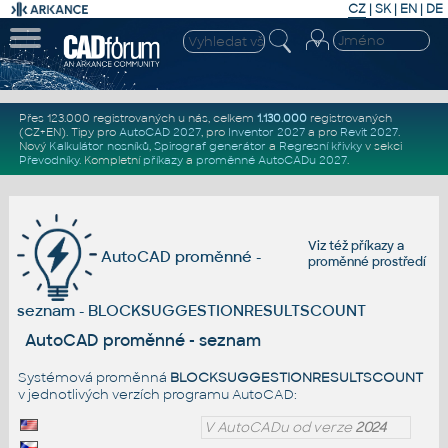
CZ
|
SK
|
EN
|
DE
Přes 123.000 registrovaných u nás, celkem
1.130.000
registrovaných
(CZ+EN)
. Tipy pro
AutoCAD 2027
, pro
Inventor 2027
a pro
Revit 2027
.
Nový
Kalkulátor nosníků
,
Spirograf generátor
a
Regresní křivky
v sekci
Převodníky
.
Kompletní
příkazy
a
proměnné AutoCADu 2027
.
Viz též
příkazy
a
AutoCAD proměnné -
proměnné prostředí
seznam - BLOCKSUGGESTIONRESULTSCOUNT
AutoCAD proměnné - seznam
Systémová proměnná
BLOCKSUGGESTIONRESULTSCOUNT
v jednotlivých verzích programu AutoCAD:
V AutoCADu od verze
2024