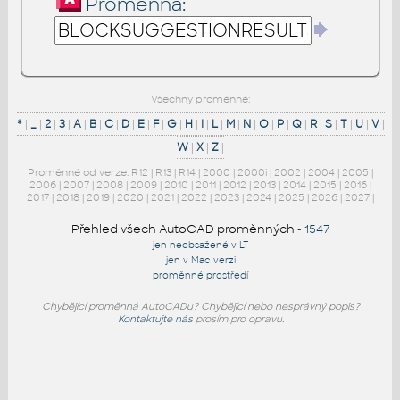
Proměnná:
Všechny proměnné:
*
|
_
|
2
|
3
|
A
|
B
|
C
|
D
|
E
|
F
|
G
|
H
|
I
|
L
|
M
|
N
|
O
|
P
|
Q
|
R
|
S
|
T
|
U
|
V
|
W
|
X
|
Z
|
Proměnné od verze:
R12
|
R13
|
R14
|
2000
|
2000i
|
2002
|
2004
|
2005
|
2006
|
2007
|
2008
|
2009
|
2010
|
2011
|
2012
|
2013
|
2014
|
2015
|
2016
|
2017
|
2018
|
2019
|
2020
|
2021
|
2022
|
2023
|
2024
|
2025
|
2026
|
2027
|
Přehled všech AutoCAD proměnných
-
1547
jen neobsažené v LT
jen v Mac verzi
proměnné prostředí
Chybějící proměnná AutoCADu? Chybějící nebo nesprávný popis?
Kontaktujte nás
prosím pro opravu.