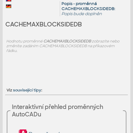
Popis - proměnná
CACHEMAXBLOCKSIDEDB:
Popis bude doplněn
CACHEMAXBLOCKSIDEDB
Hodnotu proměnné
CACHEMAXBLOCKSIDEDB
zobrazíte nebo
změníte zadáním CACHEMAXBLOCKSIDEDB na příkazovém
řádku.
Viz
související tipy
:
Interaktivní přehled proměnných
AutoCADu