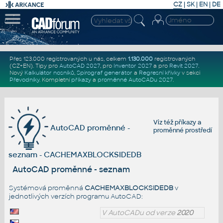
CZ
|
SK
|
EN
|
DE
Přes 123.000 registrovaných u nás, celkem
1.130.000
registrovaných
(CZ+EN)
. Tipy pro
AutoCAD 2027
, pro
Inventor 2027
a pro
Revit 2027
.
Nový
Kalkulátor nosníků
,
Spirograf generátor
a
Regresní křivky
v sekci
Převodníky
.
Kompletní
příkazy
a
proměnné AutoCADu 2027
.
Viz též
příkazy
a
AutoCAD proměnné -
proměnné prostředí
seznam - CACHEMAXBLOCKSIDEDB
AutoCAD proměnné - seznam
Systémová proměnná
CACHEMAXBLOCKSIDEDB
v
jednotlivých verzích programu AutoCAD:
V AutoCADu od verze
2020