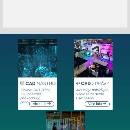
CAD
NÁSTROJE
CAD
ZPRÁVY
Online CAD, BIM a
Aktuality, nabídky a
GIS nástroje,
události ze světa
převodníky,
CAx řešení
prohlížeče
Více info
Více info