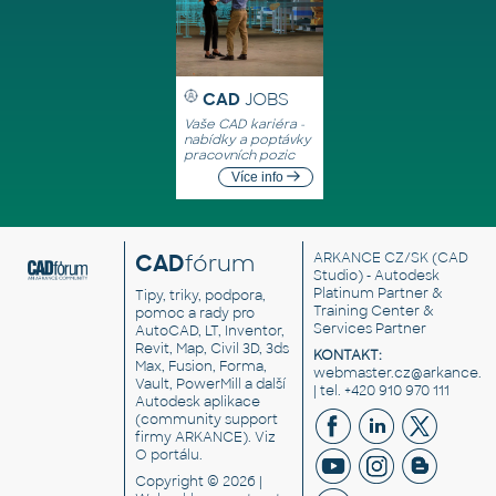
CAD
JOBS
Vaše CAD kariéra -
nabídky a poptávky
pracovních pozic
Více info
CAD
fórum
ARKANCE CZ/SK
(CAD
Studio) - Autodesk
Platinum Partner &
Tipy, triky, podpora,
Training Center &
pomoc a rady pro
Services Partner
AutoCAD, LT, Inventor,
Revit, Map, Civil 3D, 3ds
KONTAKT:
Max, Fusion, Forma,
webmaster.cz@arkance.w
Vault, PowerMill a další
| tel. +420 910 970 111
Autodesk aplikace
(community support
firmy ARKANCE). Viz
O portálu
.
Copyright © 2026 |