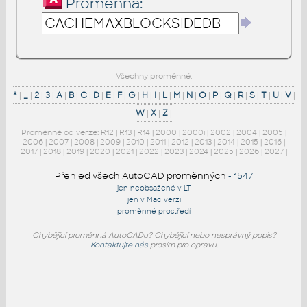
Proměnná:
Všechny proměnné:
*
|
_
|
2
|
3
|
A
|
B
|
C
|
D
|
E
|
F
|
G
|
H
|
I
|
L
|
M
|
N
|
O
|
P
|
Q
|
R
|
S
|
T
|
U
|
V
|
W
|
X
|
Z
|
Proměnné od verze:
R12
|
R13
|
R14
|
2000
|
2000i
|
2002
|
2004
|
2005
|
2006
|
2007
|
2008
|
2009
|
2010
|
2011
|
2012
|
2013
|
2014
|
2015
|
2016
|
2017
|
2018
|
2019
|
2020
|
2021
|
2022
|
2023
|
2024
|
2025
|
2026
|
2027
|
Přehled všech AutoCAD proměnných
-
1547
jen neobsažené v LT
jen v Mac verzi
proměnné prostředí
Chybějící proměnná AutoCADu? Chybějící nebo nesprávný popis?
Kontaktujte nás
prosím pro opravu.