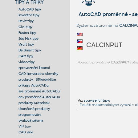
TIPY A TRIKY
AutoCAD tipy
AutoCAD proměnné - s
Inventor tipy
Revit tipy
Systémová proměnná
CALCINP
Civil tipy
Fusion tipy
3ds Max tipy
CALCINPUT
Vault tipy
Be.Smart tipy
CAM tipy
video-tipy
Hodnotu proměnné
CALCINPUT
zobra
zprovoznění licencí
CAD konverze a slovníky
produkty - SP,kódy,klíče
příkazy AutoCADu
sys.proměnné AutoCADu
env.proměnné AutoCADu
Viz
související tipy
:
produkty Autodesk
•
Použití matematických výrazů v d
ukončené produkty
programování
výuková pásma
VIP tipy
CAD wiki