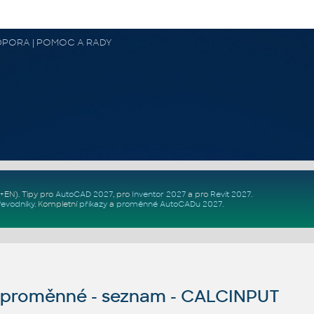
 PODPORA | POMOC A RADY
Z+EN)
. Tipy pro
AutoCAD 2027
, pro
Inventor 2027
a pro
Revit 2027
.
řevodníky
.
Kompletní
příkazy
a
proměnné AutoCADu 2027
.
proměnné - seznam - CALCINPUT