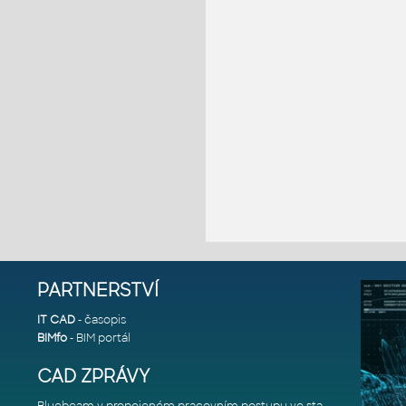
PARTNERSTVÍ
IT CAD
- časopis
BIMfo
- BIM portál
CAD ZPRÁVY