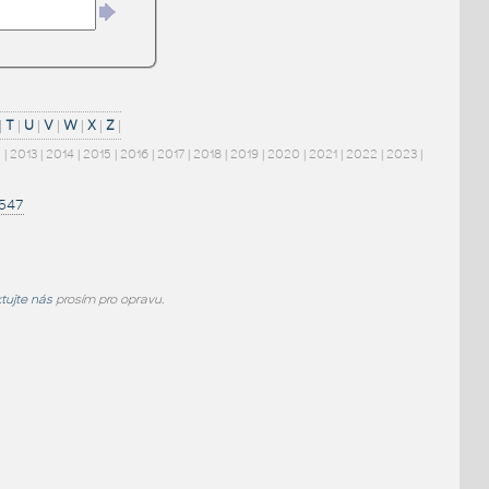
|
T
|
U
|
V
|
W
|
X
|
Z
|
2
|
2013
|
2014
|
2015
|
2016
|
2017
|
2018
|
2019
|
2020
|
2021
|
2022
|
2023
|
1547
tujte nás
prosím pro opravu.