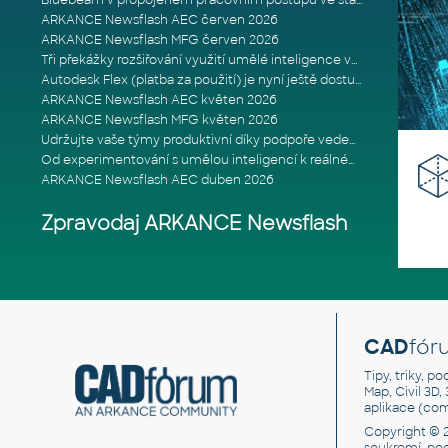
Bluebeam v propojeném pracovním postupu ve stavebnictví: Proč je int
ARKANCE Newsflash AEC červen 2026
ARKANCE Newsflash MFG červen 2026
Tři překážky rozšiřování využití umělé inteligence ve stavebním prům
Autodesk Flex (platba za použití) je nyní ještě dostupnější
ARKANCE Newsflash AEC květen 2026
ARKANCE Newsflash MFG květen 2026
Udržujte vaše týmy produktivní díky podpoře vedené odborníky
Od experimentování s umělou inteligencí k reálnému dopadu na podniká
ARKANCE Newsflash AEC duben 2026
Zpravodaj ARKANCE Newsflash
CAD
fór
Tipy, triky, p
Map, Civil 3D,
aplikace (co
Copyright © 