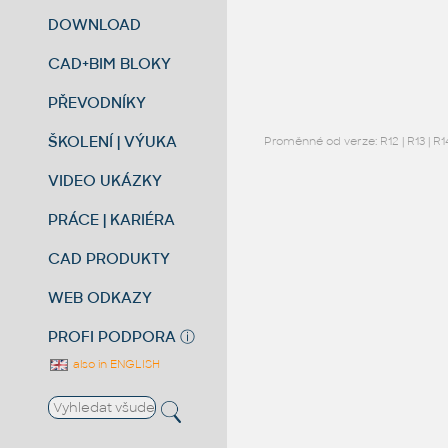
DOWNLOAD
CAD+BIM BLOKY
PŘEVODNÍKY
ŠKOLENÍ | VÝUKA
Proměnné od verze:
R12
|
R13
|
R1
VIDEO UKÁZKY
PRÁCE | KARIÉRA
CAD PRODUKTY
WEB ODKAZY
PROFI PODPORA
ⓘ
also in ENGLISH