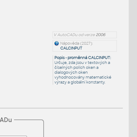
V AutoCADu od verze
2006
Nápověda (2027):
CALCINPUT
Popis - proměnná CALCINPUT:
Určuje, zda jsou v textových a
číselných polích oken a
dialogových oken
vyhodnocovány matematické
výrazy a globální konstanty.
CADu