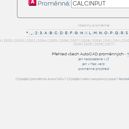
Proměnná:
Všechny proměnné:
*
|
_
|
2
|
3
|
A
|
B
|
C
|
D
|
E
|
F
|
G
|
H
|
I
|
L
|
M
|
N
|
O
|
P
|
Q
|
R
|
S
4
|
2000
|
2000i
|
2002
|
2004
|
2005
|
2006
|
2007
|
2008
|
2009
|
2010
|
2011
|
201
2024
|
2025
|
2026
|
2027
|
Přehled všech AutoCAD proměnných
-
jen neobsažené v LT
jen v Mac verzi
proměnné prostředí
Chybějící proměnná AutoCADu? Chybějící nebo nesprávný popis?
Kontak