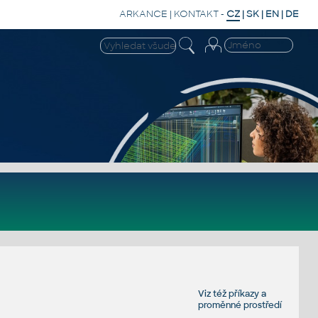
ARKANCE
|
KONTAKT
-
CZ
|
SK
|
EN
|
DE
Viz též
příkazy
a
proměnné prostředí