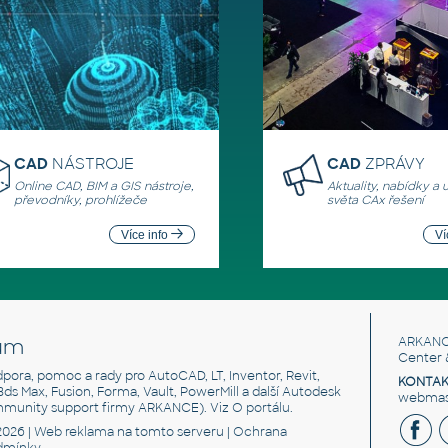
CAD
NÁSTROJE
CAD
ZPRÁVY
Online CAD, BIM a GIS nástroje,
Aktuality, nabídky a 
převodníky, prohlížeče
světa CAx řešení
Více info
Ví
um
ARKANC
Center 
odpora, pomoc a rady pro AutoCAD, LT, Inventor, Revit,
KONTAK
 3ds Max, Fusion, Forma, Vault, PowerMill a další Autodesk
webmast
mmunity support firmy ARKANCE). Viz
O portálu
.
2026 |
Web reklama
na tomto serveru |
Ochrana