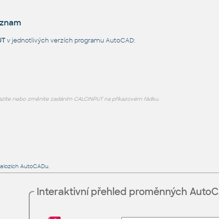
eznam
UT
v jednotlivých verzích programu AutoCAD:
zíte nebo změníte zadáním CALCINPUT na příkazovém řádku.
ialozích AutoCADu.
Interaktivní přehled proměnných Auto