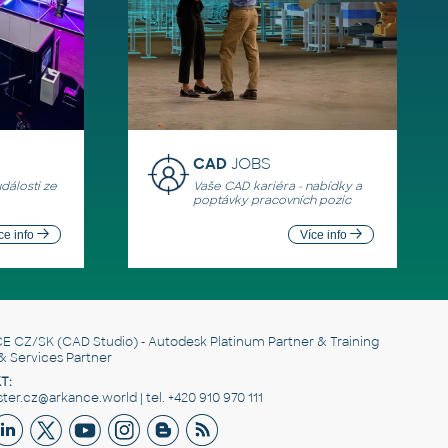
CAD
JOBS
události ze
Vaše CAD kariéra - nabídky a
poptávky pracovních pozic
ce info
Více info
E CZ/SK
(CAD Studio) - Autodesk Platinum Partner & Training
& Services Partner
T:
er.cz@arkance.world | tel. +420 910 970 111