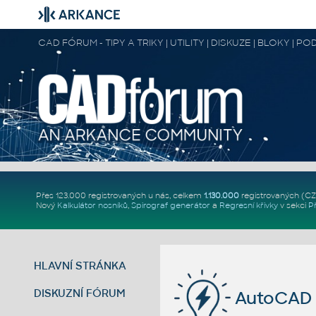
CAD FÓRUM - TIPY A TRIKY | UTILITY | DISKUZE | BLOKY |
Přes 123.000 registrovaných u nás, celkem
1.130.000
registrovaných (C
Nový
Kalkulátor nosníků
,
Spirograf generátor
a
Regresní křivky
v sekci
P
HLAVNÍ STRÁNKA
DISKUZNÍ FÓRUM
AutoCAD 