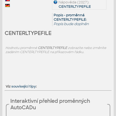
Nápověda (2027):
CENTERLTYPEFILE
Popis - proměnná
CENTERLTYPEFILE:
Popis bude doplněn
CENTERLTYPEFILE
Hodnotu proměnné
CENTERLTYPEFILE
zobrazíte nebo změníte
zadáním CENTERLTYPEFILE na příkazovém řádku.
Viz
související tipy
:
Interaktivní přehled proměnných
AutoCADu