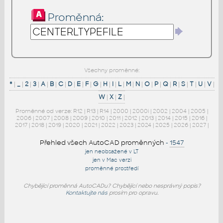
Proměnná:
Všechny proměnné:
*
|
_
|
2
|
3
|
A
|
B
|
C
|
D
|
E
|
F
|
G
|
H
|
I
|
L
|
M
|
N
|
O
|
P
|
Q
|
R
|
S
|
T
|
U
|
V
|
W
|
X
|
Z
|
Proměnné od verze:
R12
|
R13
|
R14
|
2000
|
2000i
|
2002
|
2004
|
2005
|
2006
|
2007
|
2008
|
2009
|
2010
|
2011
|
2012
|
2013
|
2014
|
2015
|
2016
|
2017
|
2018
|
2019
|
2020
|
2021
|
2022
|
2023
|
2024
|
2025
|
2026
|
2027
|
Přehled všech AutoCAD proměnných
-
1547
jen neobsažené v LT
jen v Mac verzi
proměnné prostředí
Chybějící proměnná AutoCADu? Chybějící nebo nesprávný popis?
Kontaktujte nás
prosím pro opravu.