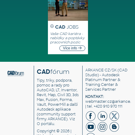
CAD
JOBS
Vaše CAD kariéra -
nabídky a poptávky
pracovních pozic
Více info
CAD
fórum
ARKANCE CZ/SK
(CAD
Studio) - Autodesk
Platinum Partner &
Tipy, triky, podpora,
Training Center &
pomoc a rady pro
Services Partner
AutoCAD, LT, Inventor,
Revit, Map, Civil 3D, 3ds
KONTAKT:
Max, Fusion, Forma,
webmaster.cz@arkance.w
Vault, PowerMill a další
| tel. +420 910 970 111
Autodesk aplikace
(community support
firmy ARKANCE). Viz
O portálu
.
Copyright © 2026 |