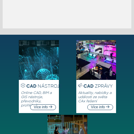
CAD
NÁSTROJE
CAD
ZPRÁVY
Online CAD, BIM a
Aktuality, nabídky a
GIS nástroje,
události ze světa
převodníky,
CAx řešení
prohlížeče
Více info
Více info