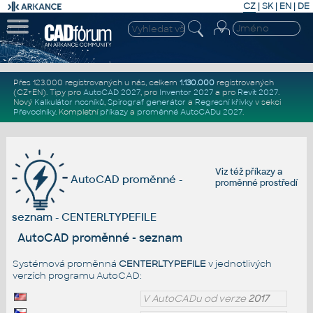
CZ
|
SK
|
EN
|
DE
Přes 123.000 registrovaných u nás, celkem
1.130.000
registrovaných
(CZ+EN)
. Tipy pro
AutoCAD 2027
, pro
Inventor 2027
a pro
Revit 2027
.
Nový
Kalkulátor nosníků
,
Spirograf generátor
a
Regresní křivky
v sekci
Převodníky
.
Kompletní
příkazy
a
proměnné AutoCADu 2027
.
Viz též
příkazy
a
AutoCAD proměnné -
proměnné prostředí
seznam - CENTERLTYPEFILE
AutoCAD proměnné - seznam
Systémová proměnná
CENTERLTYPEFILE
v jednotlivých
verzích programu AutoCAD:
V AutoCADu od verze
2017