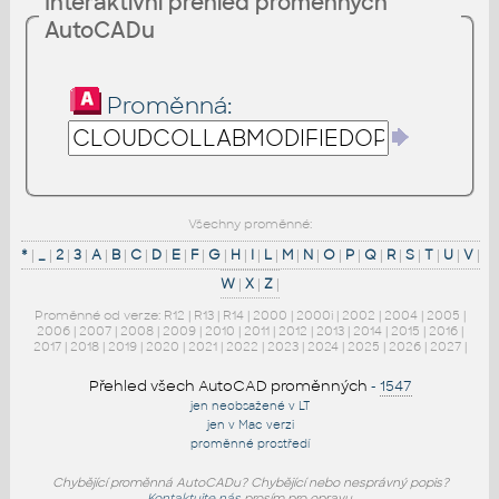
Interaktivní přehled proměnných
AutoCADu
Proměnná:
Všechny proměnné:
*
|
_
|
2
|
3
|
A
|
B
|
C
|
D
|
E
|
F
|
G
|
H
|
I
|
L
|
M
|
N
|
O
|
P
|
Q
|
R
|
S
|
T
|
U
|
V
|
W
|
X
|
Z
|
Proměnné od verze:
R12
|
R13
|
R14
|
2000
|
2000i
|
2002
|
2004
|
2005
|
2006
|
2007
|
2008
|
2009
|
2010
|
2011
|
2012
|
2013
|
2014
|
2015
|
2016
|
2017
|
2018
|
2019
|
2020
|
2021
|
2022
|
2023
|
2024
|
2025
|
2026
|
2027
|
Přehled všech AutoCAD proměnných
-
1547
jen neobsažené v LT
jen v Mac verzi
proměnné prostředí
Chybějící proměnná AutoCADu? Chybějící nebo nesprávný popis?
Kontaktujte nás
prosím pro opravu.