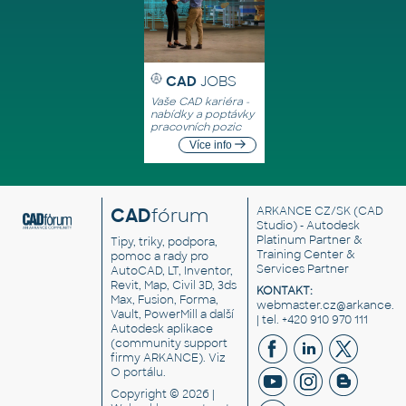
CAD
JOBS
Vaše CAD kariéra -
nabídky a poptávky
pracovních pozic
Více info
CAD
fórum
ARKANCE CZ/SK
(CAD
Studio) - Autodesk
Platinum Partner &
Tipy, triky, podpora,
Training Center &
pomoc a rady pro
Services Partner
AutoCAD, LT, Inventor,
Revit, Map, Civil 3D, 3ds
KONTAKT:
Max, Fusion, Forma,
webmaster.cz@arkance.w
Vault, PowerMill a další
| tel. +420 910 970 111
Autodesk aplikace
(community support
firmy ARKANCE). Viz
O portálu
.
Copyright © 2026 |