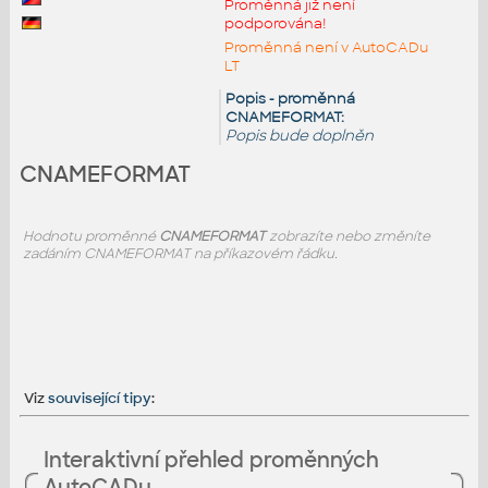
Proměnná již není
podporována!
Proměnná není v AutoCADu
LT
Popis - proměnná
CNAMEFORMAT:
Popis bude doplněn
CNAMEFORMAT
Hodnotu proměnné
CNAMEFORMAT
zobrazíte nebo změníte
zadáním CNAMEFORMAT na příkazovém řádku.
Viz
související tipy
:
Interaktivní přehled proměnných
AutoCADu