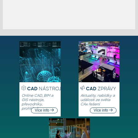
CAD
NÁSTROJE
CAD
ZPRÁVY
Online CAD, BIM a
Aktuality, nabídky a
GIS nástroje,
události ze světa
převodníky,
CAx řešení
prohlížeče
Více info
Více info