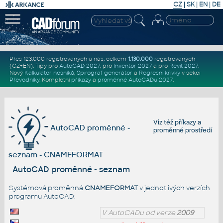
CZ
|
SK
|
EN
|
DE
Přes 123.000 registrovaných u nás, celkem
1.130.000
registrovaných
(CZ+EN)
. Tipy pro
AutoCAD 2027
, pro
Inventor 2027
a pro
Revit 2027
.
Nový
Kalkulátor nosníků
,
Spirograf generátor
a
Regresní křivky
v sekci
Převodníky
.
Kompletní
příkazy
a
proměnné AutoCADu 2027
.
Viz též
příkazy
a
AutoCAD proměnné -
proměnné prostředí
seznam - CNAMEFORMAT
AutoCAD proměnné - seznam
Systémová proměnná
CNAMEFORMAT
v jednotlivých verzích
programu AutoCAD:
V AutoCADu od verze
2009