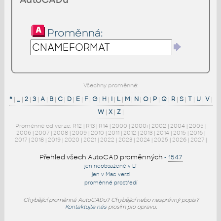
Proměnná:
Všechny proměnné:
*
|
_
|
2
|
3
|
A
|
B
|
C
|
D
|
E
|
F
|
G
|
H
|
I
|
L
|
M
|
N
|
O
|
P
|
Q
|
R
|
S
|
T
|
U
|
V
|
W
|
X
|
Z
|
Proměnné od verze:
R12
|
R13
|
R14
|
2000
|
2000i
|
2002
|
2004
|
2005
|
2006
|
2007
|
2008
|
2009
|
2010
|
2011
|
2012
|
2013
|
2014
|
2015
|
2016
|
2017
|
2018
|
2019
|
2020
|
2021
|
2022
|
2023
|
2024
|
2025
|
2026
|
2027
|
Přehled všech AutoCAD proměnných
-
1547
jen neobsažené v LT
jen v Mac verzi
proměnné prostředí
Chybějící proměnná AutoCADu? Chybějící nebo nesprávný popis?
Kontaktujte nás
prosím pro opravu.