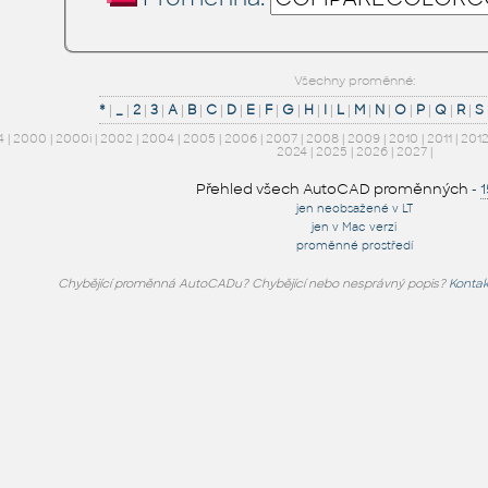
Všechny proměnné:
*
|
_
|
2
|
3
|
A
|
B
|
C
|
D
|
E
|
F
|
G
|
H
|
I
|
L
|
M
|
N
|
O
|
P
|
Q
|
R
|
S
4
|
2000
|
2000i
|
2002
|
2004
|
2005
|
2006
|
2007
|
2008
|
2009
|
2010
|
2011
|
201
2024
|
2025
|
2026
|
2027
|
Přehled všech AutoCAD proměnných
-
jen neobsažené v LT
jen v Mac verzi
proměnné prostředí
Chybějící proměnná AutoCADu? Chybějící nebo nesprávný popis?
Kontak