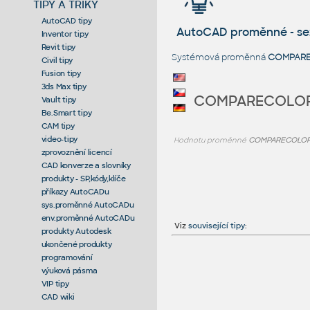
TIPY A TRIKY
AutoCAD tipy
AutoCAD proměnné - s
Inventor tipy
Revit tipy
Systémová proměnná
COMPAR
Civil tipy
Fusion tipy
3ds Max tipy
COMPARECOLO
Vault tipy
Be.Smart tipy
CAM tipy
video-tipy
Hodnotu proměnné
COMPARECOLO
zprovoznění licencí
CAD konverze a slovníky
produkty - SP,kódy,klíče
příkazy AutoCADu
sys.proměnné AutoCADu
env.proměnné AutoCADu
Viz
související tipy
:
produkty Autodesk
ukončené produkty
programování
výuková pásma
VIP tipy
CAD wiki