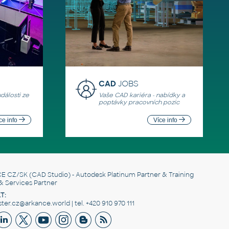
CAD
JOBS
události ze
Vaše CAD kariéra - nabídky a
poptávky pracovních pozic
ce info
Více info
E CZ/SK
(CAD Studio) - Autodesk Platinum Partner & Training
& Services Partner
T:
er.cz@arkance.world | tel. +420 910 970 111