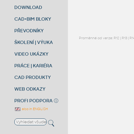
DOWNLOAD
CAD+BIM BLOKY
PŘEVODNÍKY
Proměnné od verze:
R12
|
R13
|
R1
ŠKOLENÍ | VÝUKA
VIDEO UKÁZKY
PRÁCE | KARIÉRA
CAD PRODUKTY
WEB ODKAZY
PROFI PODPORA
ⓘ
also in ENGLISH