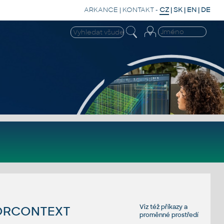
ARKANCE
|
KONTAKT
-
CZ
|
SK
|
EN
|
DE
Viz též
příkazy
a
LORCONTEXT
proměnné prostředí