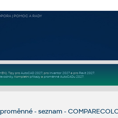
 PODPORA | POMOC A RADY
Z+EN)
. Tipy pro
AutoCAD 2027
, pro
Inventor 2027
a pro
Revit 2027
.
řevodníky
.
Kompletní
příkazy
a
proměnné AutoCADu 2027
.
proměnné - seznam - COMPARECO