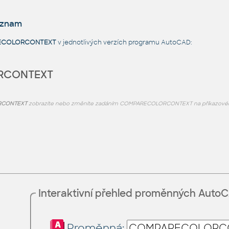
eznam
ECOLORCONTEXT
v jednotlivých verzích programu AutoCAD:
RCONTEXT
RCONTEXT
zobrazíte nebo změníte zadáním COMPARECOLORCONTEXT na příkazovém
Interaktivní přehled proměnných Auto
Proměnná: