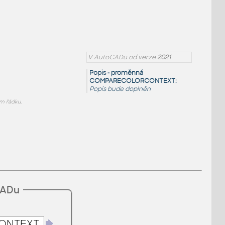
V AutoCADu od verze
2021
Popis - proměnná
COMPARECOLORCONTEXT:
Popis bude doplněn
 řádku.
CADu