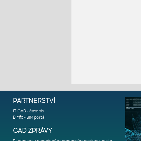
PARTNERSTVÍ
IT CAD
- časopis
BIMfo
- BIM portál
CAD ZPRÁVY