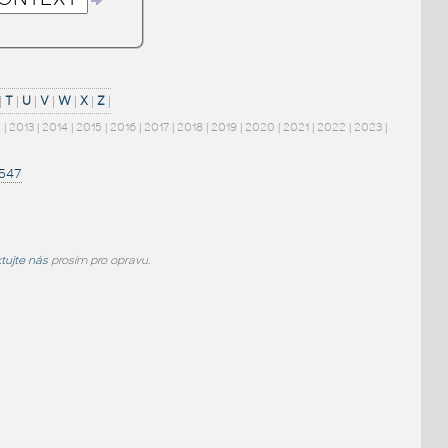
|
T
|
U
|
V
|
W
|
X
|
Z
|
2
|
2013
|
2014
|
2015
|
2016
|
2017
|
2018
|
2019
|
2020
|
2021
|
2022
|
2023
|
1547
tujte nás
prosím pro opravu.