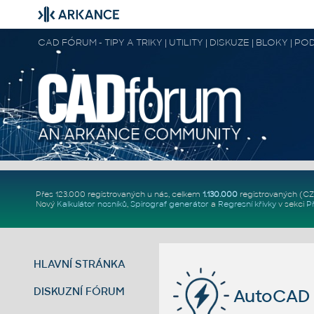
CAD FÓRUM - TIPY A TRIKY | UTILITY | DISKUZE | BLOKY |
Přes 123.000 registrovaných u nás, celkem
1.130.000
registrovaných (C
Nový
Kalkulátor nosníků
,
Spirograf generátor
a
Regresní křivky
v sekci
P
HLAVNÍ STRÁNKA
DISKUZNÍ FÓRUM
AutoCAD 