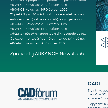
Bluebeam v propojeném pracovním postupu ve stavebnictví: Proč je int
ARKANCE Newsflash AEC červen 2026
ARKANCE Newsflash MFG červen 2026
Tři překážky rozšiřování využití umělé inteligence ve stavebním prům
Autodesk Flex (platba za použití) je nyní ještě dostupnější
ARKANCE Newsflash AEC květen 2026
ARKANCE Newsflash MFG květen 2026
Udržujte vaše týmy produktivní díky podpoře vedené odborníky
Od experimentování s umělou inteligencí k reálnému dopadu na podniká
ARKANCE Newsflash AEC duben 2026
Zpravodaj ARKANCE Newsflash
CAD
fór
Tipy, triky, p
Map, Civil 3D,
aplikace (co
Copyright © 