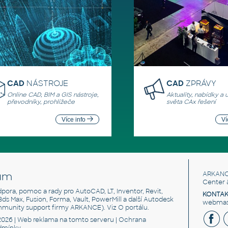
CAD
NÁSTROJE
CAD
ZPRÁVY
Online CAD, BIM a GIS nástroje,
Aktuality, nabídky a 
převodníky, prohlížeče
světa CAx řešení
Více info
Ví
um
ARKANC
Center 
odpora, pomoc a rady pro AutoCAD, LT, Inventor, Revit,
KONTAK
 3ds Max, Fusion, Forma, Vault, PowerMill a další Autodesk
webmast
mmunity support firmy ARKANCE). Viz
O portálu
.
2026 |
Web reklama
na tomto serveru |
Ochrana