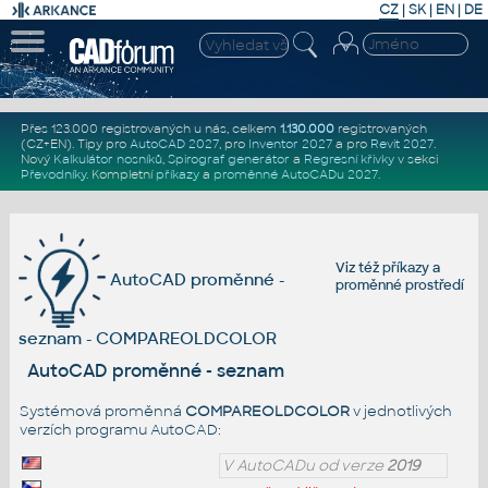
CZ
|
SK
|
EN
|
DE
Přes 123.000 registrovaných u nás, celkem
1.130.000
registrovaných
(CZ+EN)
. Tipy pro
AutoCAD 2027
, pro
Inventor 2027
a pro
Revit 2027
.
Nový
Kalkulátor nosníků
,
Spirograf generátor
a
Regresní křivky
v sekci
Převodníky
.
Kompletní
příkazy
a
proměnné AutoCADu 2027
.
Viz též
příkazy
a
AutoCAD proměnné -
proměnné prostředí
seznam - COMPAREOLDCOLOR
AutoCAD proměnné - seznam
Systémová proměnná
COMPAREOLDCOLOR
v jednotlivých
verzích programu AutoCAD:
V AutoCADu od verze
2019