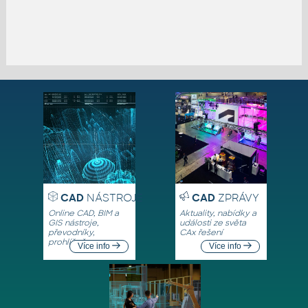
CAD
NÁSTROJE
CAD
ZPRÁVY
Online CAD, BIM a
Aktuality, nabídky a
GIS nástroje,
události ze světa
převodníky,
CAx řešení
prohlížeče
Více info
Více info