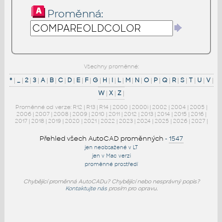
Proměnná:
Všechny proměnné:
*
|
_
|
2
|
3
|
A
|
B
|
C
|
D
|
E
|
F
|
G
|
H
|
I
|
L
|
M
|
N
|
O
|
P
|
Q
|
R
|
S
|
T
|
U
|
V
|
W
|
X
|
Z
|
Proměnné od verze:
R12
|
R13
|
R14
|
2000
|
2000i
|
2002
|
2004
|
2005
|
2006
|
2007
|
2008
|
2009
|
2010
|
2011
|
2012
|
2013
|
2014
|
2015
|
2016
|
2017
|
2018
|
2019
|
2020
|
2021
|
2022
|
2023
|
2024
|
2025
|
2026
|
2027
|
Přehled všech AutoCAD proměnných
-
1547
jen neobsažené v LT
jen v Mac verzi
proměnné prostředí
Chybějící proměnná AutoCADu? Chybějící nebo nesprávný popis?
Kontaktujte nás
prosím pro opravu.