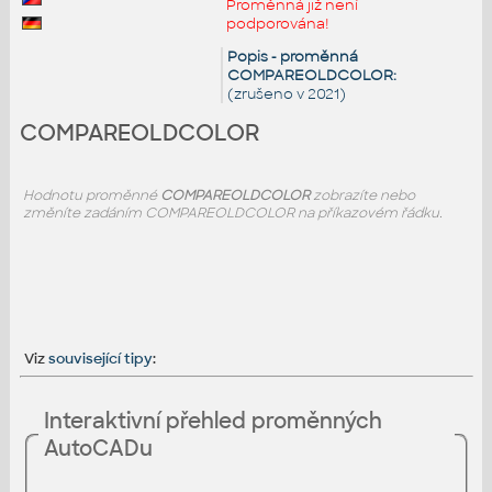
Proměnná již není
podporována!
Popis - proměnná
COMPAREOLDCOLOR:
(zrušeno v 2021)
COMPAREOLDCOLOR
Hodnotu proměnné
COMPAREOLDCOLOR
zobrazíte nebo
změníte zadáním COMPAREOLDCOLOR na příkazovém řádku.
Viz
související tipy
:
Interaktivní přehled proměnných
AutoCADu