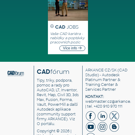
CAD
JOBS
Vaše CAD kariéra -
nabídky a poptávky
pracovních pozic
Více info
CAD
fórum
ARKANCE CZ/SK
(CAD
Studio) - Autodesk
Platinum Partner &
Tipy, triky, podpora,
Training Center &
pomoc a rady pro
Services Partner
AutoCAD, LT, Inventor,
Revit, Map, Civil 3D, 3ds
KONTAKT:
Max, Fusion, Forma,
webmaster.cz@arkance.w
Vault, PowerMill a další
| tel. +420 910 970 111
Autodesk aplikace
(community support
firmy ARKANCE). Viz
O portálu
.
Copyright © 2026 |