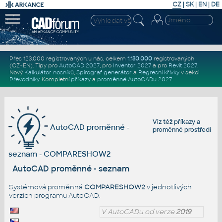
CZ
|
SK
|
EN
|
DE
Přes 123.000 registrovaných u nás, celkem
1.130.000
registrovaných
(CZ+EN)
. Tipy pro
AutoCAD 2027
, pro
Inventor 2027
a pro
Revit 2027
.
Nový
Kalkulátor nosníků
,
Spirograf generátor
a
Regresní křivky
v sekci
Převodníky
.
Kompletní
příkazy
a
proměnné AutoCADu 2027
.
Viz též
příkazy
a
AutoCAD proměnné -
proměnné prostředí
seznam - COMPARESHOW2
AutoCAD proměnné - seznam
Systémová proměnná
COMPARESHOW2
v jednotlivých
verzích programu AutoCAD:
V AutoCADu od verze
2019