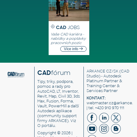
CAD
JOBS
Vaše CAD kariéra -
nabídky a poptávky
pracovních pozic
Více info
CAD
fórum
ARKANCE CZ/SK
(CAD
Studio) - Autodesk
Platinum Partner &
Tipy, triky, podpora,
Training Center &
pomoc a rady pro
Services Partner
AutoCAD, LT, Inventor,
Revit, Map, Civil 3D, 3ds
KONTAKT:
Max, Fusion, Forma,
webmaster.cz@arkance.w
Vault, PowerMill a další
| tel. +420 910 970 111
Autodesk aplikace
(community support
firmy ARKANCE). Viz
O portálu
.
Copyright © 2026 |