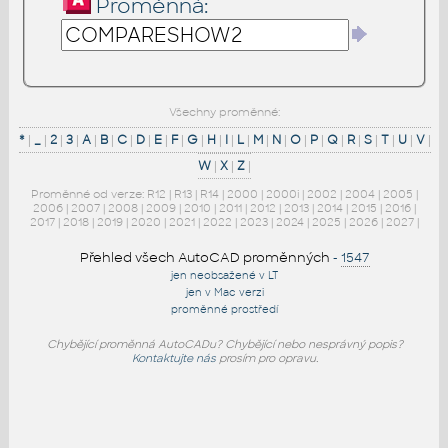
Proměnná:
Všechny proměnné:
*
|
_
|
2
|
3
|
A
|
B
|
C
|
D
|
E
|
F
|
G
|
H
|
I
|
L
|
M
|
N
|
O
|
P
|
Q
|
R
|
S
|
T
|
U
|
V
|
W
|
X
|
Z
|
Proměnné od verze:
R12
|
R13
|
R14
|
2000
|
2000i
|
2002
|
2004
|
2005
|
2006
|
2007
|
2008
|
2009
|
2010
|
2011
|
2012
|
2013
|
2014
|
2015
|
2016
|
2017
|
2018
|
2019
|
2020
|
2021
|
2022
|
2023
|
2024
|
2025
|
2026
|
2027
|
Přehled všech AutoCAD proměnných
-
1547
jen neobsažené v LT
jen v Mac verzi
proměnné prostředí
Chybějící proměnná AutoCADu? Chybějící nebo nesprávný popis?
Kontaktujte nás
prosím pro opravu.