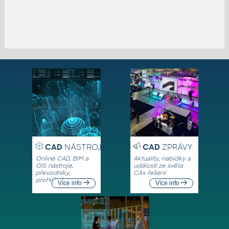
CAD
NÁSTROJE
CAD
ZPRÁVY
Online CAD, BIM a
Aktuality, nabídky a
GIS nástroje,
události ze světa
převodníky,
CAx řešení
prohlížeče
Více info
Více info