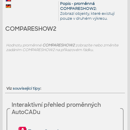
Popis - proměnná
COMPARESHOW2:
Zobrazí objekty, které existují
pouze v druhém výkresu.
COMPARESHOW2
Hodnotu proměnné
COMPARESHOW2
zobrazíte nebo změníte
zadáním COMPARESHOW2 na příkazovém řádku.
Viz
související tipy
:
Interaktivní přehled proměnných
AutoCADu