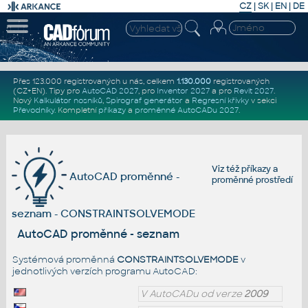
CZ
|
SK
|
EN
|
DE
Přes 123.000 registrovaných u nás, celkem
1.130.000
registrovaných
(CZ+EN)
. Tipy pro
AutoCAD 2027
, pro
Inventor 2027
a pro
Revit 2027
.
Nový
Kalkulátor nosníků
,
Spirograf generátor
a
Regresní křivky
v sekci
Převodníky
.
Kompletní
příkazy
a
proměnné AutoCADu 2027
.
Viz též
příkazy
a
AutoCAD proměnné -
proměnné prostředí
seznam - CONSTRAINTSOLVEMODE
AutoCAD proměnné - seznam
Systémová proměnná
CONSTRAINTSOLVEMODE
v
jednotlivých verzích programu AutoCAD:
V AutoCADu od verze
2009