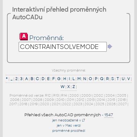
Interaktivní přehled proměnných
AutoCADu
Proměnná:
Všechny proměnné:
*
|
_
|
2
|
3
|
A
|
B
|
C
|
D
|
E
|
F
|
G
|
H
|
I
|
L
|
M
|
N
|
O
|
P
|
Q
|
R
|
S
|
T
|
U
|
V
|
W
|
X
|
Z
|
Proměnné od verze:
R12
|
R13
|
R14
|
2000
|
2000i
|
2002
|
2004
|
2005
|
2006
|
2007
|
2008
|
2009
|
2010
|
2011
|
2012
|
2013
|
2014
|
2015
|
2016
|
2017
|
2018
|
2019
|
2020
|
2021
|
2022
|
2023
|
2024
|
2025
|
2026
|
2027
|
Přehled všech AutoCAD proměnných
-
1547
jen neobsažené v LT
jen v Mac verzi
proměnné prostředí