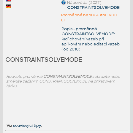
Nápověda (2027):
CONSTRAINTSOLVEMODE
Proměnná není v AutoCADu
LT
Popis - proměnná
CONSTRAINTSOLVEMODE:
Řídí chování vazeb při
aplikování nebo editaci vazeb
(od 2010)
CONSTRAINTSOLVEMODE
Hodnotu proměnné
CONSTRAINTSOLVEMODE
zobrazíte nebo
změníte zadáním CONSTRAINTSOLVEMODE na příkazovém
řádku.
Viz
související tipy
: