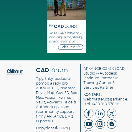
CAD
JOBS
Vaše CAD kariéra -
nabídky a poptávky
pracovních pozic
Více info
CAD
fórum
ARKANCE CZ/SK
(CAD
Studio) - Autodesk
Platinum Partner &
Tipy, triky, podpora,
Training Center &
pomoc a rady pro
Services Partner
AutoCAD, LT, Inventor,
Revit, Map, Civil 3D, 3ds
KONTAKT:
Max, Fusion, Forma,
webmaster.cz@arkance.w
Vault, PowerMill a další
| tel. +420 910 970 111
Autodesk aplikace
(community support
firmy ARKANCE). Viz
O portálu
.
Copyright © 2026 |