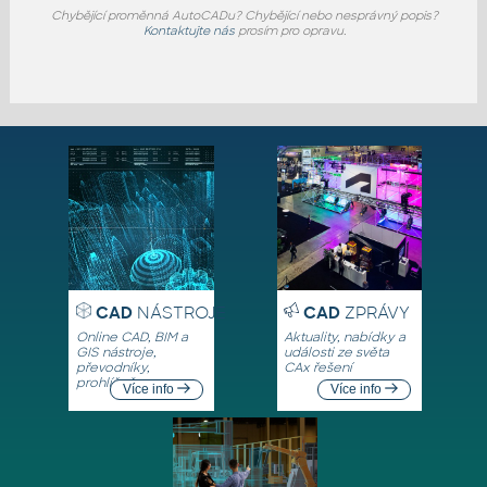
Chybějící proměnná AutoCADu? Chybějící nebo nesprávný popis?
Kontaktujte nás
prosím pro opravu.
CAD
NÁSTROJE
CAD
ZPRÁVY
Online CAD, BIM a
Aktuality, nabídky a
GIS nástroje,
události ze světa
převodníky,
CAx řešení
prohlížeče
Více info
Více info